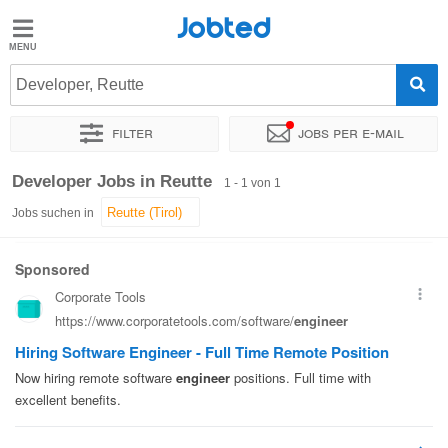
Jobted
Jobted
Jobs
Developer, Reutte
Filter
Jobs per e-mail
Gehalt
Sortieren nach
Genauer Standort
Developer Jobs in Reutte
1 - 1 von 1
Jobs suchen in