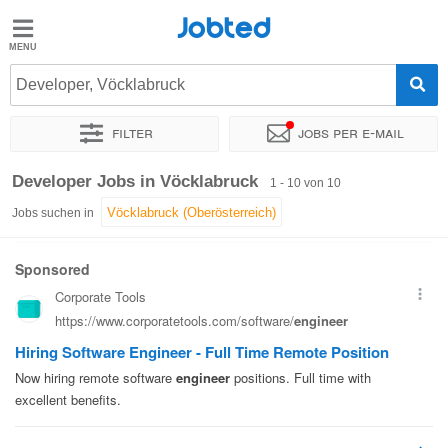
Jobted
Jobted
Jobs
Developer, Vöcklabruck
Filter
Jobs per e-mail
Gehalt
Sortieren nach
Genauer Standort
Personaldienstleister
Developer Jobs in Vöcklabruck
1 - 10 von 10
Jobs suchen in