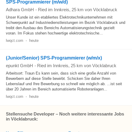
SPS-Programmierer (m/w/d)
Adhara GmbH
-
Ried im Innkreis
, 25 km von Vöcklabruck
Unser Kunde ist ein etabliertes Elektrotechnikunternehmen mit
Schwerpunkt auf Industriedienstleistungen im Bezirk Vöcklabruck und
treibt den Ausbau des Bereichs Automatisierungstechnik gezielt
voran. Im Fokus stehen hochwertige elektrotechnische...
lwqct.com
-
heute
(Junior/Senior) SPS-Programmierer (w/m/x)
epunkt GmbH
-
Ried im Innkreis
, 25 km von Vöcklabruck
Arbeitsort: Traun Es kann sein, dass sich eine große Anzahl von
Bewerbern auf diese Stelle bewirbt. Schicken Sie daher Ihren
Lebenslauf und Ihre Bewerbung so schnell wie möglich ab. ...ist seit
über 20 Jahren im Bereich automatisierte Roboteranlagen...
lwqct.com
-
heute
Stellensuche Developer – Noch weitere interessante Jobs
in Vöcklabruck: