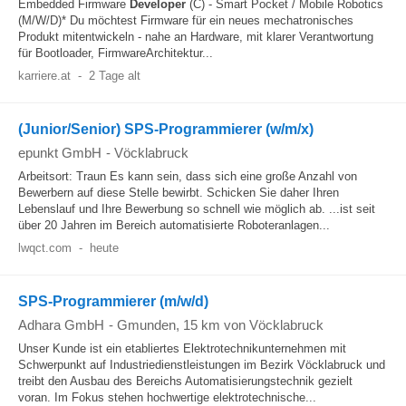
Embedded Firmware
Developer
(C) - Smart Pocket / Mobile Robotics
(M/W/D)* Du möchtest Firmware für ein neues mechatronisches
Produkt mitentwickeln - nahe an Hardware, mit klarer Verantwortung
für Bootloader, FirmwareArchitektur...
karriere.at
-
2 Tage alt
(Junior/Senior) SPS-Programmierer (w/m/x)
epunkt GmbH
-
Vöcklabruck
Arbeitsort: Traun Es kann sein, dass sich eine große Anzahl von
Bewerbern auf diese Stelle bewirbt. Schicken Sie daher Ihren
Lebenslauf und Ihre Bewerbung so schnell wie möglich ab. ...ist seit
über 20 Jahren im Bereich automatisierte Roboteranlagen...
lwqct.com
-
heute
SPS-Programmierer (m/w/d)
Adhara GmbH
-
Gmunden
, 15 km von Vöcklabruck
Unser Kunde ist ein etabliertes Elektrotechnikunternehmen mit
Schwerpunkt auf Industriedienstleistungen im Bezirk Vöcklabruck und
treibt den Ausbau des Bereichs Automatisierungstechnik gezielt
voran. Im Fokus stehen hochwertige elektrotechnische...