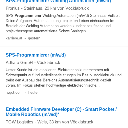
SPS-Programmierer Welding Automation (m/w/d)
Fronius
-
Steinhaus
, 29 km von Vöcklabruck
SPS-
Programmierer
Welding Automation (m/w/d) Steinhaus Vollzeit
Deine Aufgaben: Automatisierungsprojekten Leben einhauchen Im
Bereich der Welding Automation werden kundenspezifische und
projektbezogene automatisierte Schweißanlagen...
karriere.at
-
gestern
SPS-Programmierer (m/w/d)
Adhara GmbH
-
Vöcklabruck
Unser Kunde ist ein etabliertes Elektrotechnikunternehmen mit
Schwerpunkt auf Industriedienstleistungen im Bezirk Vöcklabruck und
treibt den Ausbau des Bereichs Automatisierungstechnik gezielt
voran. Im Fokus stehen hochwertige elektrotechnische...
lwqct.com
-
heute
Embedded Firmware Developer (C) - Smart Pocket /
Mobile Robotics (m/w/d)*
TGW Logistics
-
Wels
, 33 km von Vöcklabruck