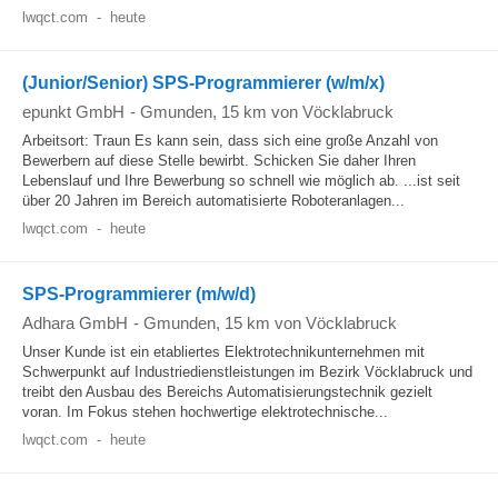
lwqct.com
-
heute
(Junior/Senior) SPS-Programmierer (w/m/x)
epunkt GmbH
-
Gmunden
, 15 km von Vöcklabruck
Arbeitsort: Traun Es kann sein, dass sich eine große Anzahl von
Bewerbern auf diese Stelle bewirbt. Schicken Sie daher Ihren
Lebenslauf und Ihre Bewerbung so schnell wie möglich ab. ...ist seit
über 20 Jahren im Bereich automatisierte Roboteranlagen...
lwqct.com
-
heute
SPS-Programmierer (m/w/d)
Adhara GmbH
-
Gmunden
, 15 km von Vöcklabruck
Unser Kunde ist ein etabliertes Elektrotechnikunternehmen mit
Schwerpunkt auf Industriedienstleistungen im Bezirk Vöcklabruck und
treibt den Ausbau des Bereichs Automatisierungstechnik gezielt
voran. Im Fokus stehen hochwertige elektrotechnische...
lwqct.com
-
heute