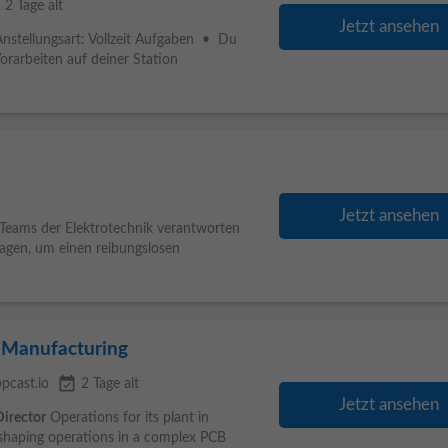
e
2 Tage alt
Jetzt ansehen
 Anstellungsart: Vollzeit Aufgaben • Du
Vorarbeiten auf deiner Station
Jetzt ansehen
Teams der Elektrotechnik verantworten
lagen, um einen reibungslosen
s Manufacturing
event_available
pcast.io
2 Tage alt
Jetzt ansehen
Director
Operations for its plant in
shaping operations in a complex PCB