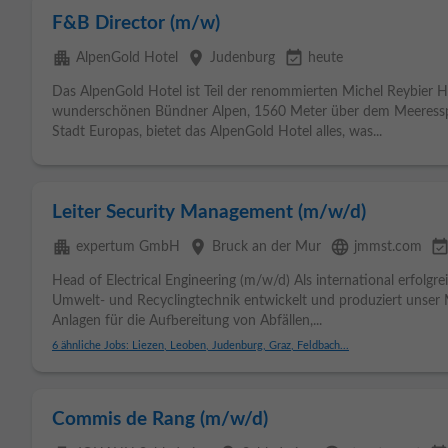
F&B Director (m/w)
apartment
place
event_available
AlpenGold Hotel
Judenburg
heute
Das AlpenGold Hotel ist Teil der renommierten Michel Reybier H
wunderschönen Bündner Alpen, 1560 Meter über dem Meeresspie
Stadt Europas, bietet das AlpenGold Hotel alles, was...
Leiter Security Management (m/w/d)
apartment
place
language
event_availab
expertum GmbH
Bruck an der Mur
jmmst.com
Head of Electrical Engineering (m/w/d) Als international erfolg
Umwelt- und Recyclingtechnik entwickelt und produziert unse
Anlagen für die Aufbereitung von Abfällen,...
6 ähnliche Jobs: Liezen, Leoben, Judenburg, Graz, Feldbach...
Commis de Rang (m/w/d)