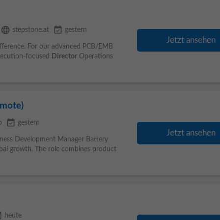
language
event_available
stepstone.at
gestern
Jetzt ansehen
 difference. For our advanced PCB/EMB
execution-focused
Director
Operations
emote)
event_available
o
gestern
Jetzt ansehen
ness Development Manager Battery
bal growth. The role combines product
able
heute