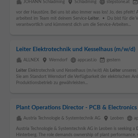
apartment
place
language
event_availabl
JOHANN Schladming
Schladming
stepstone.at
vor der Haustüre. Bei uns ist also immer was los! Jo, des pfeift!
arbeitest im Team mit deinem Service-
Leiter
. • Du bist für die 
verantwortlich und kümmerst dich um die Service-Arbeiten...
Leiter Elektrotechnik und Kesselhaus (m/w/d)
apartment
place
language
event_available
ALLNEX
Werndorf
appcast.io
gestern
Leiter
Elektrotechnik und Kesselhaus (m/w/d) Als
Leiter
unseres 
Sie am Standort Werndorf die Verfügbarkeit der elektrischen An
Produktionsbetrieb zu gewährleisten...
Plant Operations Director - PCB & Electronic
apartment
place
language
Austria Technologie & Systemtechnik AG
Leoben
ap
Austria Technologie & Systemtechnik AG in Leoben is seeking a
Hinterberg. The role demands ownership of plant performance, 