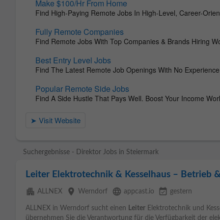
Suchergebnisse - Direktor Jobs in Steiermark
Leiter Elektrotechnik & Kesselhaus – Betrieb &
apartment
place
language
event_available
ALLNEX
Werndorf
appcast.io
gestern
ALLNEX in Werndorf sucht einen
Leiter
Elektrotechnik und Kesse
übernehmen Sie die Verantwortung für die Verfügbarkeit der ele