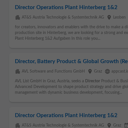
Director Operations Plant Hinterberg 1&2
apartment
place
AT&S Austria Technologie & Systemtechnik AG
Leoben
for creators, innovators and enablers with the drive to make a
production site in Hinterberg, we are looking for a strong and 
Plant Hinterberg 1&2 Aufgaben In this role you...
Director, Battery Product & Global Growth (R
apartment
place
language
AVL Software and Functions GmbH
Graz
appcast.i
AVL List GmbH in Graz, Austria, seeks a
Director
Product & Busi
Advanced Development to shape product strategy and drive glo
management with dynamic business development, focusing...
Director Operations Plant Hinterberg 1&2
apartment
place
event_avail
AT&S Austria Technologie & Systemtechnik AG
Graz