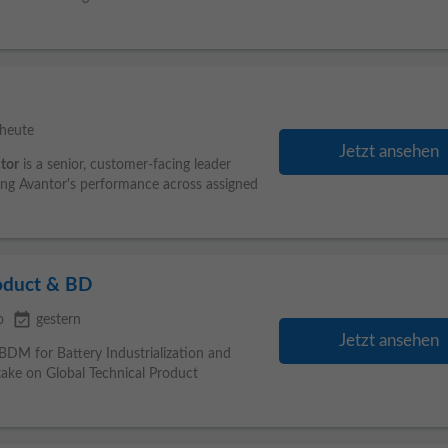
heute
Jetzt ansehen
tor
is a senior, customer-facing leader
zing Avantor's performance across assigned
roduct & BD
event_available
o
gestern
Jetzt ansehen
DM for Battery Industrialization and
ake on Global Technical Product