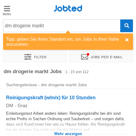
Jobted
Jobted
Jobs
dm drogerie markt
Tipp: geben Sie Ihren Standort ein, um Jobs in Ihrer Nähe
Gehalt
anzusehen
Filter
Jobs per e-mail
Sortieren nach
Unternehmen
Vertragsart
Zeitintensität
dm drogerie markt Jobs
1 - 15 von 112
Suchergebnisse - dm drogerie markt Jobs
Reinigungskraft (w/m/x) für 10 Stunden
DM
-
Graz
Einleitungstext Arbeit anders leben: Reinigungskräfte bei dm sind
echte Profis in Sachen Ordnung und Sauberkeit – und sorgen dafür,
dass sich Kund:innen hier wie zu Hause fühlen. Als Reinigungskraft
bei dm bringen Sie nicht nur die dm Märkte und...
Mehr anzeigen