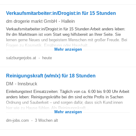
Verkaufsmitarbeiter:in/Drogist:in für 15 Stunden
dm drogerie markt GmbH
-
Hallein
Verkaufsmitarbeiter:in/Drogist:in für 15 Stunden Arbeit anders leben:
Ihr dm Marktteam ist vom Start weg hilfsbereit an Ihrer Seite. Sie
lernen gerne Neues und begeistern Menschen mit großer Freude. Bei
Fragen zu Kosmetik, Ernährung oder Haushalt...
Mehr anzeigen
salzburgerjobs.at
-
heute
Reinigungskraft (w/m/x) für 18 Stunden
DM
-
Innsbruck
Einleitungstext Einsatzzeiten: Täglich von ca. 6:00 bis 9:00 Uhr Arbeit
anders leben: Reinigungskräfte bei dm sind echte Profis in Sachen
Ordnung und Sauberkeit – und sorgen dafür, dass sich Kund:innen
hier wie zu Hause fühlen. Als Reinigungskraft...
Mehr anzeigen
dm-jobs.com
-
3 Wochen alt