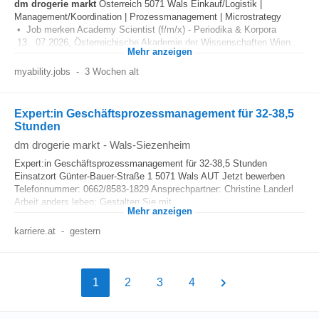
dm
drogerie markt
Österreich 5071 Wals Einkauf/Logistik |
Management/Koordination | Prozessmanagement | Microstrategy
• Job merken Academy Scientist (f/m/x) - Periodika & Korpora
13. 07.2026, Österreichische Akademie der Wissenschaften Wien...
Mehr anzeigen
myability.jobs
-
3 Wochen alt
Expert:in Geschäftsprozessmanagement für 32-38,5
Stunden
dm drogerie markt
-
Wals-Siezenheim
Expert:in Geschäftsprozessmanagement für 32-38,5 Stunden
Einsatzort Günter-Bauer-Straße 1 5071 Wals AUT Jetzt bewerben
Telefonnummer: 0662/8583-1829 Ansprechpartner: Christine Landerl
Arbeit anders leben: Gestalten Sie mit...
Mehr anzeigen
karriere.at
-
gestern
1
2
3
4