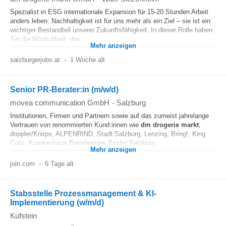
Spezialist:in ESG internationale Expansion für 15-20 Stunden Arbeit
anders leben: Nachhaltigkeit ist für uns mehr als ein Ziel – sie ist ein
wichtiger Bestandteil unserer Zukunftsfähigkeit. In dieser Rolle haben
Sie die Möglichkeit, das...
Mehr anzeigen
salzburgerjobs.at
-
1 Woche alt
Senior PR-Berater:in (m/w/d)
movea communication GmbH
-
Salzburg
Institutionen, Firmen und Partnern sowie auf das zumeist jahrelange
Vertrauen von renommierten Kund:innen wie
dm
drogerie markt
,
doppler/Knirps, ALPENRIND, Stadt:Salzburg, Lenzing, Bring!, King
Colis, Krankenhaus Barmherzige Brüder Salzburg...
Mehr anzeigen
join.com
-
6 Tage alt
Stabsstelle Prozessmanagement & KI-
Implementierung (w/m/d)
Kufstein