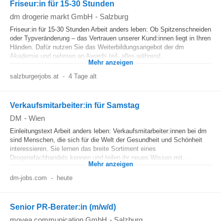
Friseur:in für 15-30 Stunden
dm drogerie markt GmbH
-
Salzburg
Friseur:in für 15-30 Stunden Arbeit anders leben: Ob Spitzenschneiden
oder Typveränderung – das Vertrauen unserer Kund:innen liegt in Ihren
Händen. Dafür nutzen Sie das Weiterbildungsangebot der dm
Akademie und nehmen an Awards teil, alles während...
Mehr anzeigen
salzburgerjobs.at
-
4 Tage alt
Verkaufsmitarbeiter:in für Samstag
DM
-
Wien
Einleitungstext Arbeit anders leben: Verkaufsmitarbeiter:innen bei dm
sind Menschen, die sich für die Welt der Gesundheit und Schönheit
interessieren. Sie lernen das breite Sortiment eines
Drogeriefachhandels kennen und teilen ihr neues Wissen mit...
Mehr anzeigen
dm-jobs.com
-
heute
Senior PR-Berater:in (m/w/d)
movea communication GmbH
-
Salzburg