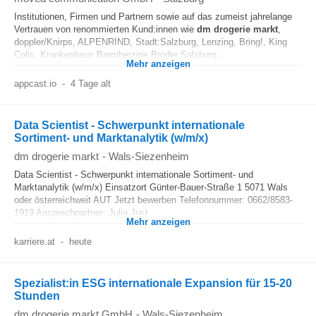
Institutionen, Firmen und Partnern sowie auf das zumeist jahrelange
Vertrauen von renommierten Kund:innen wie
dm
drogerie markt
,
doppler/Knirps, ALPENRIND, Stadt:Salzburg, Lenzing, Bring!, King
Colis, Krankenhaus Barmherzige Brüder Salzburg...
Mehr anzeigen
appcast.io
-
4 Tage alt
Data Scientist - Schwerpunkt internationale
Sortiment- und Marktanalytik (w/m/x)
dm drogerie markt
-
Wals-Siezenheim
Data Scientist - Schwerpunkt internationale Sortiment- und
Marktanalytik (w/m/x) Einsatzort Günter-Bauer-Straße 1 5071 Wals
oder österreichweit AUT Jetzt bewerben Telefonnummer: 0662/8583-
1919 Ansprechpartner: Julia Just
Mehr anzeigen
karriere.at
-
heute
Spezialist:in ESG internationale Expansion für 15-20
Stunden
dm drogerie markt GmbH
-
Wals-Siezenheim