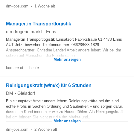
dm-jobs.com
-
1 Woche alt
Manager:in Transportlogistik
dm drogerie markt
-
Enns
Manager:in Transportlogistik Einsatzort Fabrikstraße 61 4470 Enns
AUT Jetzt bewerben Telefonnummer: 0662/8583-1829
Ansprechpartner: Christine Landerl Arbeit anders leben: Wir bei dm
setzen auf Menschen, die Freude daran...
Mehr anzeigen
karriere.at
-
heute
Reinigungskraft (w/m/x) für 6 Stunden
DM
-
Gleisdorf
Einleitungstext Arbeit anders leben: Reinigungskräfte bei dm sind
echte Profis in Sachen Ordnung und Sauberkeit – und sorgen dafür,
dass sich Kund:innen hier wie zu Hause fühlen. Als Reinigungskraft
bei dm bringen Sie nicht nur die dm Märkte und...
Mehr anzeigen
dm-jobs.com
-
2 Wochen alt