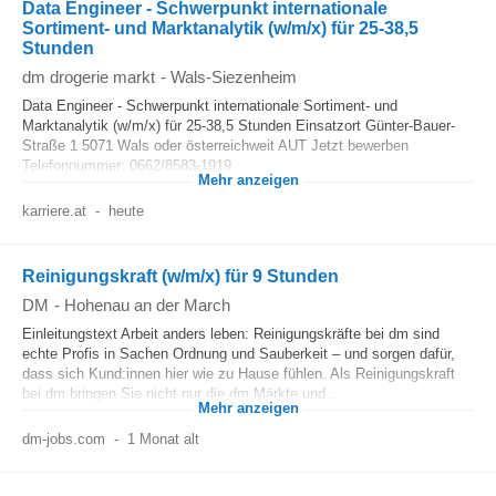
Data Engineer - Schwerpunkt internationale
Sortiment- und Marktanalytik (w/m/x) für 25-38,5
Stunden
dm drogerie markt
-
Wals-Siezenheim
Data Engineer - Schwerpunkt internationale Sortiment- und
Marktanalytik (w/m/x) für 25-38,5 Stunden Einsatzort Günter-Bauer-
Straße 1 5071 Wals oder österreichweit AUT Jetzt bewerben
Telefonnummer: 0662/8583-1919
Mehr anzeigen
karriere.at
-
heute
Reinigungskraft (w/m/x) für 9 Stunden
DM
-
Hohenau an der March
Einleitungstext Arbeit anders leben: Reinigungskräfte bei dm sind
echte Profis in Sachen Ordnung und Sauberkeit – und sorgen dafür,
dass sich Kund:innen hier wie zu Hause fühlen. Als Reinigungskraft
bei dm bringen Sie nicht nur die dm Märkte und...
Mehr anzeigen
dm-jobs.com
-
1 Monat alt