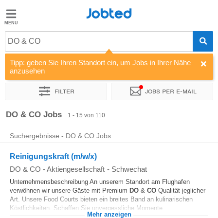
Jobted
Jobted
Jobs
DO & CO
Tipp: geben Sie Ihren Standort ein, um Jobs in Ihrer Nähe
Gehalt
anzusehen
Filter
Jobs per e-mail
Sortieren nach
Unternehmen
Zeitintensität
DO & CO Jobs
1 - 15 von 110
Suchergebnisse - DO & CO Jobs
Reinigungskraft (m/w/x)
DO & CO - Aktiengesellschaft
-
Schwechat
Unternehmensbeschreibung An unserem Standort am Flughafen
verwöhnen wir unsere Gäste mit Premium
DO
&
CO
Qualität jeglicher
Art. Unsere Food Courts bieten ein breites Band an kulinarischen
Köstlichkeiten. Schaffen Sie unvergessliche Momente...
Mehr anzeigen