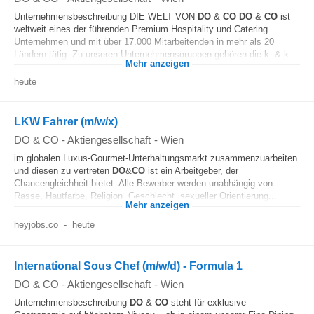
Unternehmensbeschreibung DIE WELT VON
DO
&
CO
DO
&
CO
ist
weltweit eines der führenden Premium Hospitality und Catering
Unternehmen und mit über 17.000 Mitarbeitenden in mehr als 20
Ländern tätig. Zu unseren Unternehmensgruppen gehören die k. & k...
Mehr anzeigen
heute
LKW Fahrer (m/w/x)
DO & CO - Aktiengesellschaft
-
Wien
im globalen Luxus-Gourmet-Unterhaltungsmarkt zusammenzuarbeiten
und diesen zu vertreten
DO
&
CO
ist ein Arbeitgeber, der
Chancengleichheit bietet. Alle Bewerber werden unabhängig von
Rasse, Hautfarbe, Religion, Geschlecht, sexueller Orientierung...
Mehr anzeigen
heyjobs.co
-
heute
International Sous Chef (m/w/d) - Formula 1
DO & CO - Aktiengesellschaft
-
Wien
Unternehmensbeschreibung
DO
&
CO
steht für exklusive