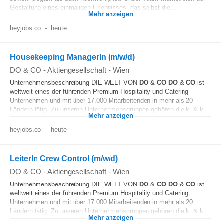
Gestaltung eines einmaligen Erlebnisses, das selbst die...
Mehr anzeigen
heyjobs.co
-
heute
Housekeeping ManagerIn (m/w/d)
DO & CO - Aktiengesellschaft
-
Wien
Unternehmensbeschreibung DIE WELT VON
DO
&
CO
DO
&
CO
ist
weltweit eines der führenden Premium Hospitality und Catering
Unternehmen und mit über 17.000 Mitarbeitenden in mehr als 20
Ländern tätig. Zu unseren Unternehmensgruppen gehören die k. & k...
Mehr anzeigen
heyjobs.co
-
heute
LeiterIn Crew Control (m/w/d)
DO & CO - Aktiengesellschaft
-
Wien
Unternehmensbeschreibung DIE WELT VON
DO
&
CO
DO
&
CO
ist
weltweit eines der führenden Premium Hospitality und Catering
Unternehmen und mit über 17.000 Mitarbeitenden in mehr als 20
Ländern tätig. Zu unseren Unternehmensgruppen gehören die k. & k...
Mehr anzeigen