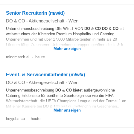
Senior RecruiterIn (m/w/d)
DO & CO - Aktiengesellschaft
-
Wien
Unternehmensbeschreibung DIE WELT VON
DO
&
CO
DO
&
CO
ist
weltweit eines der führenden Premium Hospitality und Catering
Unternehmen und mit über 17.000 Mitarbeitenden in mehr als 20
Ländern tätig. Zu unseren Unternehmensgruppen gehören die k. & k...
Mehr anzeigen
mindmatch.ai
-
heute
Event- & Servicemitarbeiter (m/w/x)
DO & CO - Aktiengesellschaft
-
Wien
Unternehmensbeschreibung
DO
&
CO
bietet außergewöhnliche
Catering-Erlebnisse für berühmte Sportereignisse wie die FIFA-
Weltmeisterschaft, die UEFA Champions League und der Formel 1 an.
Mit einer Karriere bei
DO
&
CO
bist du mittendrin im Geschehen...
Mehr anzeigen
heyjobs.co
-
heute