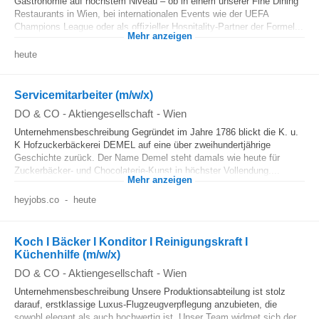
Gastronomie auf höchstem Niveau – ob in einem unserer Fine Dining
Restaurants in Wien, bei internationalen Events wie der UEFA
Champions League oder als offizieller Hospitality-Partner der Formel...
Mehr anzeigen
heute
Servicemitarbeiter (m/w/x)
DO & CO - Aktiengesellschaft
-
Wien
Unternehmensbeschreibung Gegründet im Jahre 1786 blickt die K. u.
K Hofzuckerbäckerei DEMEL auf eine über zweihundertjährige
Geschichte zurück. Der Name Demel steht damals wie heute für
Zuckerbäcker- und Chocolaterie-Kunst in höchster Vollendung....
Mehr anzeigen
heyjobs.co
-
heute
Koch I Bäcker I Konditor I Reinigungskraft I
Küchenhilfe (m/w/x)
DO & CO - Aktiengesellschaft
-
Wien
Unternehmensbeschreibung Unsere Produktionsabteilung ist stolz
darauf, erstklassige Luxus-Flugzeugverpflegung anzubieten, die
sowohl elegant als auch hochwertig ist. Unser Team widmet sich der