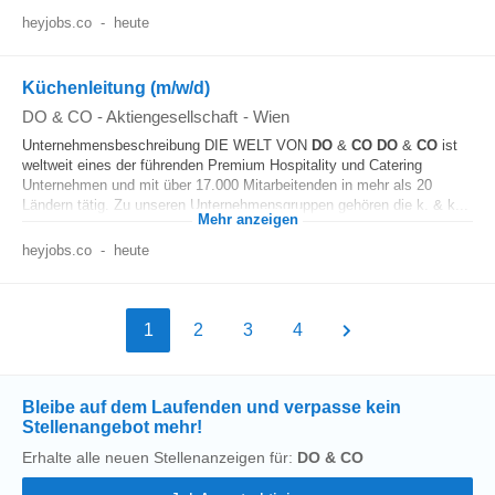
heyjobs.co
-
heute
Küchenleitung (m/w/d)
DO & CO - Aktiengesellschaft
-
Wien
Unternehmensbeschreibung DIE WELT VON
DO
&
CO
DO
&
CO
ist
weltweit eines der führenden Premium Hospitality und Catering
Unternehmen und mit über 17.000 Mitarbeitenden in mehr als 20
Ländern tätig. Zu unseren Unternehmensgruppen gehören die k. & k...
Mehr anzeigen
heyjobs.co
-
heute
1
2
3
4
Bleibe auf dem Laufenden und verpasse kein
Stellenangebot mehr!
Erhalte alle neuen Stellenanzeigen für:
DO & CO