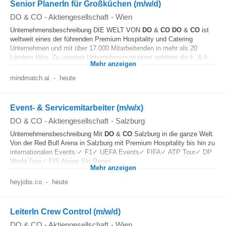
Senior PlanerIn für Großküchen (m/w/d)
DO & CO - Aktiengesellschaft
-
Wien
Unternehmensbeschreibung DIE WELT VON
DO
&
CO
DO
&
CO
ist
weltweit eines der führenden Premium Hospitality und Catering
Unternehmen und mit über 17.000 Mitarbeitenden in mehr als 20
Ländern tätig. Zu unseren Unternehmensgruppen gehören die k. & k...
Mehr anzeigen
mindmatch.ai
-
heute
Event- & Servicemitarbeiter (m/w/x)
DO & CO - Aktiengesellschaft
-
Salzburg
Unternehmensbeschreibung Mit
DO
&
CO
Salzburg in die ganze Welt.
Von der Red Bull Arena in Salzburg mit Premium Hospitality bis hin zu
internationalen Events:✓ F1✓ UEFA Events✓ FIFA✓ ATP Tour✓ DP
World Tour✓ FIS Alpine Ski Races...
Mehr anzeigen
heyjobs.co
-
heute
LeiterIn Crew Control (m/w/d)
DO & CO - Aktiengesellschaft
-
Wien