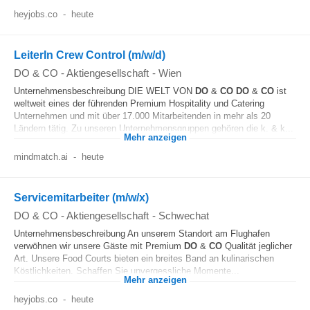
heyjobs.co
-
heute
LeiterIn Crew Control (m/w/d)
DO & CO - Aktiengesellschaft
-
Wien
Unternehmensbeschreibung DIE WELT VON
DO
&
CO
DO
&
CO
ist
weltweit eines der führenden Premium Hospitality und Catering
Unternehmen und mit über 17.000 Mitarbeitenden in mehr als 20
Ländern tätig. Zu unseren Unternehmensgruppen gehören die k. & k...
Mehr anzeigen
mindmatch.ai
-
heute
Servicemitarbeiter (m/w/x)
DO & CO - Aktiengesellschaft
-
Schwechat
Unternehmensbeschreibung An unserem Standort am Flughafen
verwöhnen wir unsere Gäste mit Premium
DO
&
CO
Qualität jeglicher
Art. Unsere Food Courts bieten ein breites Band an kulinarischen
Köstlichkeiten. Schaffen Sie unvergessliche Momente...
Mehr anzeigen
heyjobs.co
-
heute