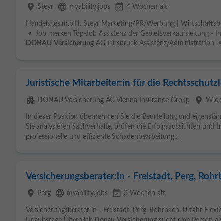
place
language
event_available
Steyr
myability.jobs
4 Wochen alt
Handelsges.m.b.H. Steyr Marketing/PR/Werbung | Wirtschaftsbere
• Job merken Top-Job Assistenz der Gebietsverkaufsleitung - 
DONAU
Versicherung
AG Innsbruck Assistenz/Administration •
Juristische Mitarbeiter:in für die Rechtsschutz
apartment
place
DONAU Versicherung AG Vienna Insurance Group
Wie
In dieser Position übernehmen Sie die Beurteilung und eigenstä
Sie analysieren Sachverhalte, prüfen die Erfolgsaussichten und t
professionelle und effiziente Schadenbearbeitung...
Versicherungsberater:in - Freistadt, Perg, Rohr
place
language
event_available
Perg
myability.jobs
3 Wochen alt
Versicherungsberater:in - Freistadt, Perg, Rohrbach, Urfahr Flex
Urlaubstage Überblick
Donau
Versicherung
sucht eine Person al