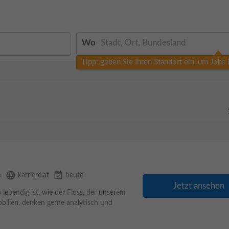
Wo
Tipp: geben Sie Ihren Standort ein, um Jobs
language
event_available
n
karriere.at
heute
Jetzt ansehen
lebendig ist, wie der Fluss, der unserem
bilien, denken gerne analytisch und