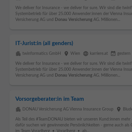
We deliver for Insurance - we deliver for sure. Wir sind die tw
Systembetrieb für über 25.000 Anwender:innen der Vienna Insu
Versicherung AG und
Donau
Versicherung
AG. Millionen...
IT-Jurist:in (all genders)
apartment
place
language
event_available
twinformatics GmbH
Wien
karriere.at
gestern
We deliver for Insurance - we deliver for sure. Wir sind die tw
Systembetrieb für über 25.000 Anwender:innen der Vienna Insu
Versicherung AG und
Donau
Versicherung
AG. Millionen...
Vorsorgeberater:in im Team
apartment
place
DONAU Versicherung AG Vienna Insurance Group
Blud
Als Teil des #TeamDONAU bieten wir unseren Kund:innen mehr al
dafür suchen wir gewinnende Persönlichkeiten - gerne auch als Q
im Team Vorarlberg • Vorarlberg • ab...