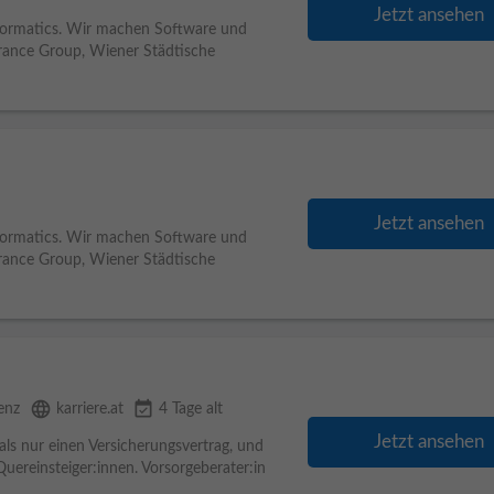
Jetzt ansehen
informatics. Wir machen Software und
rance Group, Wiener Städtische
Jetzt ansehen
informatics. Wir machen Software und
rance Group, Wiener Städtische
language
event_available
enz
karriere.at
4 Tage alt
Jetzt ansehen
s nur einen Versicherungsvertrag, und
uereinsteiger:innen. Vorsorgeberater:in