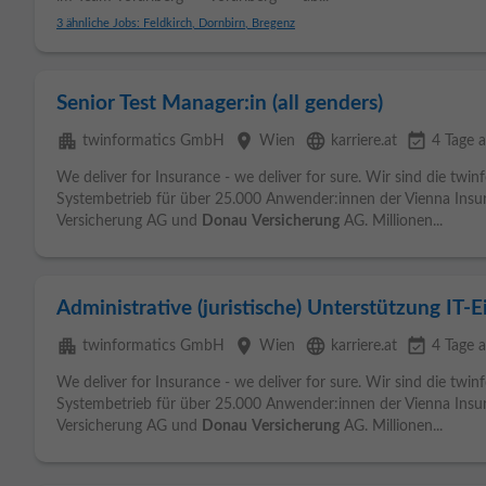
3 ähnliche Jobs: Feldkirch, Dornbirn, Bregenz
Senior Test Manager:in (all genders)
apartment
place
language
event_available
twinformatics GmbH
Wien
karriere.at
4 Tage a
We deliver for Insurance - we deliver for sure. Wir sind die tw
Systembetrieb für über 25.000 Anwender:innen der Vienna Insu
Versicherung AG und
Donau
Versicherung
AG. Millionen...
Administrative (juristische) Unterstützung IT-E
apartment
place
language
event_available
twinformatics GmbH
Wien
karriere.at
4 Tage a
We deliver for Insurance - we deliver for sure. Wir sind die tw
Systembetrieb für über 25.000 Anwender:innen der Vienna Insu
Versicherung AG und
Donau
Versicherung
AG. Millionen...