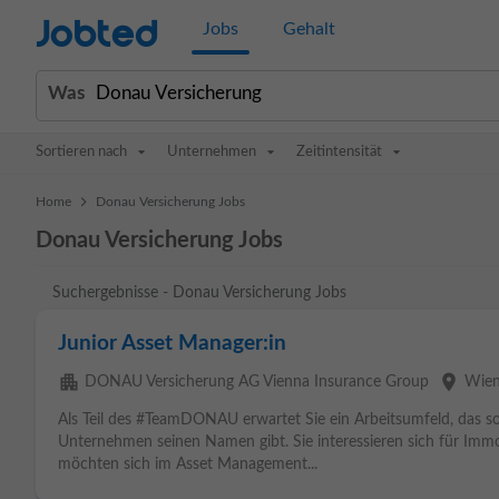
Jobted
Jobs
Gehalt
Was
Sortieren nach
Unternehmen
Zeitintensität
>
Home
Donau Versicherung Jobs
Donau Versicherung Jobs
Suchergebnisse - Donau Versicherung Jobs
Junior Asset Manager:in
apartment
place
DONAU Versicherung AG Vienna Insurance Group
Wie
Als Teil des #TeamDONAU erwartet Sie ein Arbeitsumfeld, das so 
Unternehmen seinen Namen gibt. Sie interessieren sich für Immo
möchten sich im Asset Management...