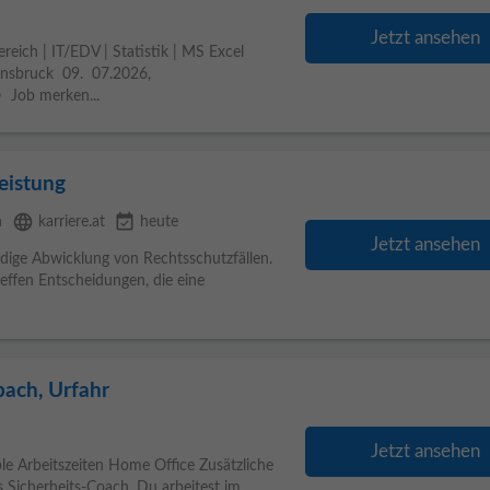
Jetzt ansehen
ich | IT/EDV | Statistik | MS Excel
Innsbruck 09. 07.2026,
 Job merken...
leistung
language
event_available
n
karriere.at
heute
Jetzt ansehen
ndige Abwicklung von Rechtsschutzfällen.
reffen Entscheidungen, die eine
bach, Urfahr
Jetzt ansehen
ible Arbeitszeiten Home Office Zusätzliche
s Sicherheits-Coach. Du arbeitest im