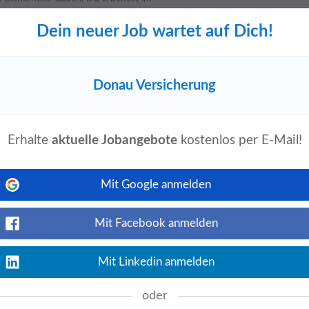
Dein neuer Job wartet auf Dich!
Donau Versicherung
language
event_available
n
karriere.at
4 Tage alt
Jetzt ansehen
 Möglichkeit, die fachliche und
ten • Langfristige Karriere- und
Erhalte
aktuelle Jobangebote
kostenlos per E-Mail!
 Flexible...
Mit Google anmelden
h oder Tulln
Mit Facebook anmelden
Jetzt ansehen
tszeiten Zusätzliche Urlaubstage
cht eine Person für den Vertrieb. Du
Mit Linkedin anmelden
oder