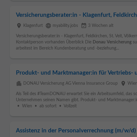
Versicherungsberater:in - Klagenfurt, Feldkirch
place
language
event_available
Klagenfurt
myability.jobs
3 Wochen alt
Versicherungsberater:in - Klagenfurt, Feldkirchen, St. Veit, Völke
Kontaktperson vorhanden Überblick Die
Donau
Versicherung
su
arbeitest im Bereich Kundenberatung und -beziehung...
Produkt- und Marktmanager:in für Vertrieb
apartment
place
DONAU Versicherung AG Vienna Insurance Group
Wie
Als Teil des #TeamDONAU erwartet Sie ein Arbeitsumfeld, das so 
Unternehmen seinen Namen gibt. Produkt- und Marktmanager:i
• Wien • ab sofort • Vollzeit
Assistenz in der Personalverrechnung (m/w/d