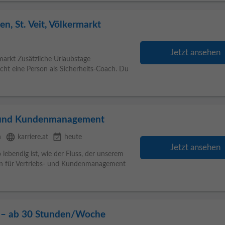
en, St. Veit, Völkermarkt
Jetzt ansehen
rmarkt Zusätzliche Urlaubstage
cht eine Person als Sicherheits-Coach. Du
s- und Kundenmanagement
language
event_available
n
karriere.at
heute
Jetzt ansehen
lebendig ist, wie der Fluss, der unserem
n für Vertriebs- und Kundenmanagement
) – ab 30 Stunden/Woche