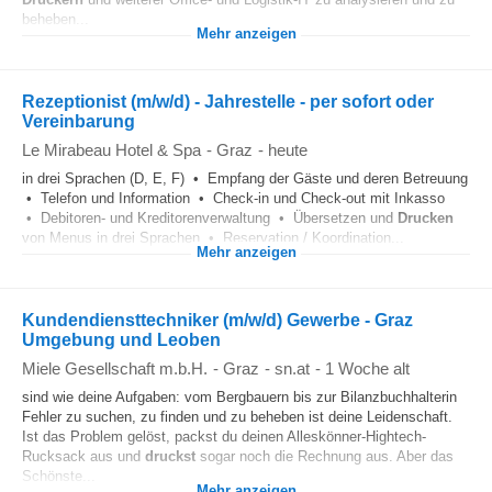
beheben...
Mehr anzeigen
Rezeptionist (m/w/d) - Jahrestelle - per sofort oder
Vereinbarung
Le Mirabeau Hotel & Spa
-
Graz
-
heute
in drei Sprachen (D, E, F) • Empfang der Gäste und deren Betreuung
• Telefon und Information • Check-in und Check-out mit Inkasso
• Debitoren- und Kreditorenverwaltung • Übersetzen und
Drucken
von Menus in drei Sprachen • Reservation / Koordination...
Mehr anzeigen
Kundendiensttechniker (m/w/d) Gewerbe - Graz
Umgebung und Leoben
Miele Gesellschaft m.b.H.
-
Graz
-
sn.at
-
1 Woche alt
sind wie deine Aufgaben: vom Bergbauern bis zur Bilanzbuchhalterin
Fehler zu suchen, zu finden und zu beheben ist deine Leidenschaft.
Ist das Problem gelöst, packst du deinen Alleskönner-Hightech-
Rucksack aus und
druckst
sogar noch die Rechnung aus. Aber das
Schönste...
Mehr anzeigen