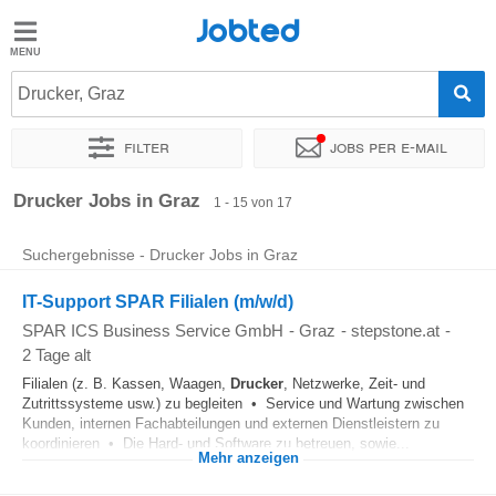
Jobted
Jobted
Jobs
Drucker, Graz
Filter
Jobs per e-mail
Gehalt
Sortieren nach
Genauer Standort
Unternehmen
Personald
Drucker Jobs in Graz
1 - 15 von 17
Suchergebnisse - Drucker Jobs in Graz
IT-Support SPAR Filialen (m/w/d)
SPAR ICS Business Service GmbH
-
Graz
-
stepstone.at
-
2 Tage alt
Filialen (z. B. Kassen, Waagen,
Drucker
, Netzwerke, Zeit- und
Zutrittssysteme usw.) zu begleiten • Service und Wartung zwischen
Kunden, internen Fachabteilungen und externen Dienstleistern zu
koordinieren • Die Hard- und Software zu betreuen, sowie...
Mehr anzeigen