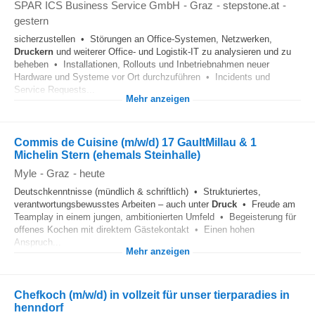
SPAR ICS Business Service GmbH
-
Graz
-
stepstone.at
-
gestern
sicherzustellen • Störungen an Office-Systemen, Netzwerken,
Druckern
und weiterer Office- und Logistik-IT zu analysieren und zu
beheben • Installationen, Rollouts und Inbetriebnahmen neuer
Hardware und Systeme vor Ort durchzuführen • Incidents und
Service Requests...
Mehr anzeigen
Commis de Cuisine (m/w/d) 17 GaultMillau & 1
Michelin Stern (ehemals Steinhalle)
Myle
-
Graz
-
heute
Deutschkenntnisse (mündlich & schriftlich) • Strukturiertes,
verantwortungsbewusstes Arbeiten – auch unter
Druck
• Freude am
Teamplay in einem jungen, ambitionierten Umfeld • Begeisterung für
offenes Kochen mit direktem Gästekontakt • Einen hohen
Anspruch...
Mehr anzeigen
Chefkoch (m/w/d) in vollzeit für unser tierparadies in
henndorf