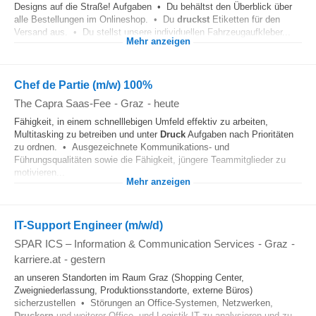
Designs auf die Straße! Aufgaben • Du behältst den Überblick über
alle Bestellungen im Onlineshop. • Du
druckst
Etiketten für den
Versand aus. • Du stellst unsere individuellen Fahrzeugaufkleber...
Mehr anzeigen
Chef de Partie (m/w) 100%
The Capra Saas-Fee
-
Graz
-
heute
Fähigkeit, in einem schnelllebigen Umfeld effektiv zu arbeiten,
Multitasking zu betreiben und unter
Druck
Aufgaben nach Prioritäten
zu ordnen. • Ausgezeichnete Kommunikations- und
Führungsqualitäten sowie die Fähigkeit, jüngere Teammitglieder zu
motivieren...
Mehr anzeigen
IT-Support Engineer (m/w/d)
SPAR ICS – Information & Communication Services
-
Graz
-
karriere.at
-
gestern
an unseren Standorten im Raum Graz (Shopping Center,
Zweigniederlassung, Produktionsstandorte, externe Büros)
sicherzustellen • Störungen an Office-Systemen, Netzwerken,
Druckern
und weiterer Office- und Logistik-IT zu analysieren und zu