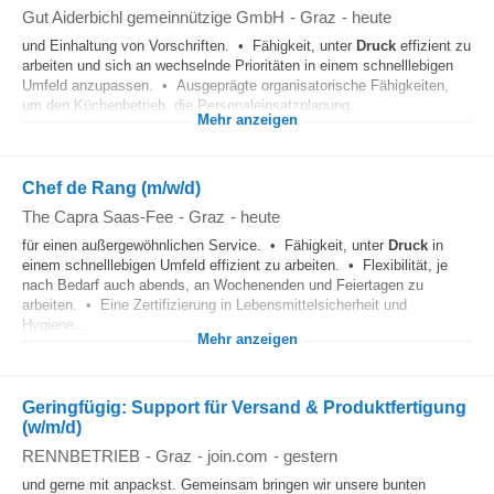
Gut Aiderbichl gemeinnützige GmbH
-
Graz
-
heute
und Einhaltung von Vorschriften. • Fähigkeit, unter
Druck
effizient zu
arbeiten und sich an wechselnde Prioritäten in einem schnelllebigen
Umfeld anzupassen. • Ausgeprägte organisatorische Fähigkeiten,
um den Küchenbetrieb, die Personaleinsatzplanung...
Mehr anzeigen
Chef de Rang (m/w/d)
The Capra Saas-Fee
-
Graz
-
heute
für einen außergewöhnlichen Service. • Fähigkeit, unter
Druck
in
einem schnelllebigen Umfeld effizient zu arbeiten. • Flexibilität, je
nach Bedarf auch abends, an Wochenenden und Feiertagen zu
arbeiten. • Eine Zertifizierung in Lebensmittelsicherheit und
Hygiene...
Mehr anzeigen
Geringfügig: Support für Versand & Produktfertigung
(w/m/d)
RENNBETRIEB
-
Graz
-
join.com
-
gestern
und gerne mit anpackst. Gemeinsam bringen wir unsere bunten