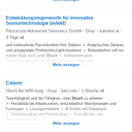
EntwicklungsingenieurIn für innovative
Sensortechnologie (m/w/d)
Piezocryst Advanced Sensorics GmbH
-
Graz
-
karriere.at
-
3 Tage alt
und verlässliche Persönlichkeit Ihre Stärken • Analytisches Denken
und ausgeprägte Problemlösungskompetenz • Belastbarkeit und ein
ruhiger Kopf auch unter
Druck
• Selbstmotivation,
Organisationstalent und Eigeninitiative • Sehr gute...
Mehr anzeigen
Caterer
Hochl Be-WIR-tung
-
Graz
-
join.com
-
1 Woche alt
Teamfähigkeit und die Fähigkeit, unter
Druck
zu arbeiten
• Flexibilität bei Arbeitszeiten, einschließlich Wochenenden und
Feiertagen • Lösungsorientiert • B-Schein mit Fahrpraxis
• Zuverlässigkeit und Pünktlichkeit • Freundliches und
Serviceorientiertes...
Mehr anzeigen