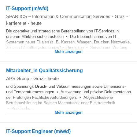
IT-Support (m/w/d)
SPAR ICS – Information & Communication Services
-
Graz
-
karriere.at
-
heute
Die operative und strategische Bereitstellung von IT-Services in
unseren Märkten sicherzustellen • Die Inbetriebnahme von IT-
Systemen neuer Filialen (z. B. Kassen, Waagen,
Drucker
, Netzwerke,
Zeit- und Zutrittssysteme usw.) zu begleiten • Service und Wartung...
Mehr anzeigen
Mitarbeiter_in Qualitätssicherung
APS Group
-
Graz
-
heute
und Spannung),
Druck
- und Vakuummessungen sowie Dimensions-
und Temperaturmessungen • Auswertung und präzise Dokumentation
der Prüfungen Fachliche Anforderungen: • Abgeschlossene
Berufsausbildung im Bereich Mechatronik oder Elektrotechnik
• Praktische...
Mehr anzeigen
IT-Support Engineer (m/w/d)