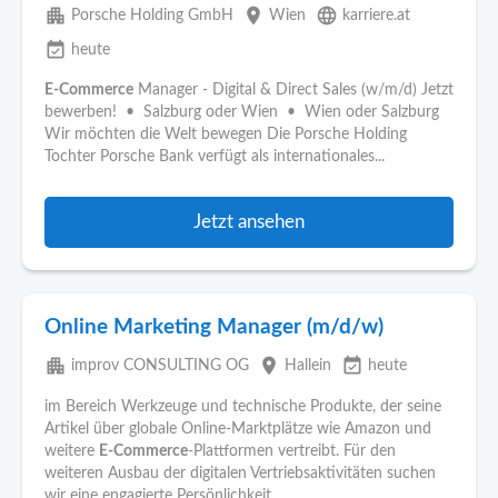
apartment
place
language
Porsche Holding GmbH
Wien
karriere.at
event_available
heute
E-Commerce
Manager - Digital & Direct Sales (w/m/d) Jetzt
bewerben! • Salzburg oder Wien • Wien oder Salzburg
Wir möchten die Welt bewegen Die Porsche Holding
Tochter Porsche Bank verfügt als internationales...
Jetzt ansehen
Online Marketing Manager (m/d/w)
apartment
place
event_available
improv CONSULTING OG
Hallein
heute
im Bereich Werkzeuge und technische Produkte, der seine
Artikel über globale Online-Marktplätze wie Amazon und
weitere
E-Commerce
-Plattformen vertreibt. Für den
weiteren Ausbau der digitalen Vertriebsaktivitäten suchen
wir eine engagierte Persönlichkeit...