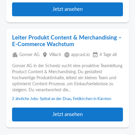
Jetzt ansehen
Leiter Produkt Content & Merchandising –
E‑Commerce Wachstum
apartment
place
language
event_available
Gonser AG
Villach
appcast.io
4 Tage alt
Gonser AG in der Schweiz sucht eine proaktive Teamleitung
Product Content & Merchandising. Du gestaltest
hochwertige Produktinhalte, leitest ein kleines Team und
optimierst Content-Prozesse, um Einkaufserlebnisse zu
steigern. Du verantwortest die...
2 ähnliche Jobs: Spittal an der Drau, Feldkirchen in Kärnten
Jetzt ansehen