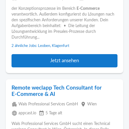
der Konzeptionsprozesse im Bereich
E-Commerce
verantwortlich. Außerdem konfigurierst du Lösungen nach
den spezifischen Anforderungen unserer Kunden. Dein
Aufgabenbereich beinhaltet: • Die Leitung der
Lösungsentwicklung im Presales-Prozesse durch
Durchführung...
2 ähnliche Jobs: Leoben, Klagenfurt
Jetzt ansehen
Remote weclapp Tech Consultant for
E‑Commerce & AI
apartment
place
Wals Professional Services GmbH
Wien
language
event_available
appcast.io
5 Tage alt
Wals Professional Services GmbH sucht einen Technical