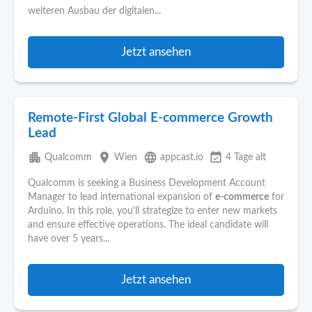
weiteren Ausbau der digitalen...
Jetzt ansehen
Remote-First Global E‑commerce Growth
Lead
apartment
place
language
event_available
Qualcomm
Wien
appcast.io
4 Tage alt
Qualcomm is seeking a Business Development Account
Manager to lead international expansion of
e-commerce
for
Arduino. In this role, you'll strategize to enter new markets
and ensure effective operations. The ideal candidate will
have over 5 years...
Jetzt ansehen