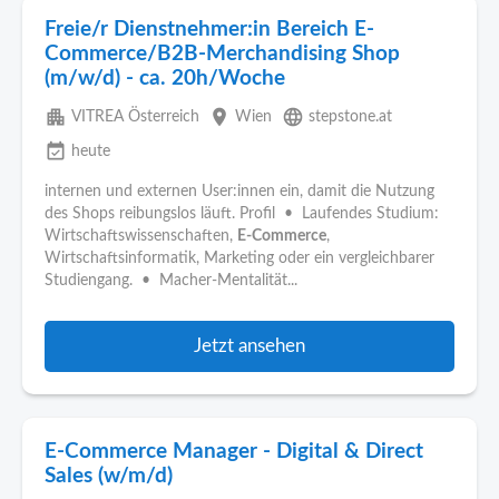
Freie/r Dienstnehmer:in Bereich E-
Commerce/B2B-Merchandising Shop
(m/w/d) - ca. 20h/Woche
apartment
place
language
VITREA Österreich
Wien
stepstone.at
event_available
heute
internen und externen User:innen ein, damit die Nutzung
des Shops reibungslos läuft. Profil • Laufendes Studium:
Wirtschaftswissenschaften,
E-Commerce
,
Wirtschaftsinformatik, Marketing oder ein vergleichbarer
Studiengang. • Macher-Mentalität...
Jetzt ansehen
E-Commerce Manager - Digital & Direct
Sales (w/m/d)