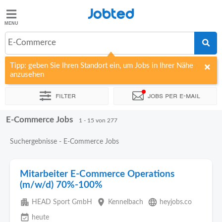
Jobted
Jobted
Jobs
E-Commerce
Tipp: geben Sie Ihren Standort ein, um Jobs in Ihrer Nähe
Gehalt
anzusehen
Filter
Jobs per e-mail
E-Commerce Jobs
Sortieren nach
Unternehmen
Personaldienstleister
Vertra
1 - 15 von 277
Suchergebnisse - E-Commerce Jobs
Mitarbeiter E-Commerce Operations
(m/w/d) 70%-100%
apartment
place
language
HEAD Sport GmbH
Kennelbach
heyjobs.co
event_available
heute