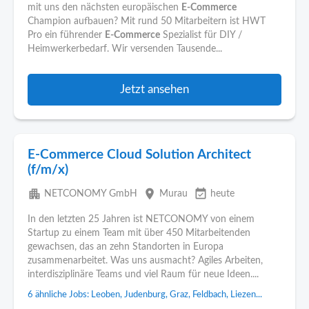
mit uns den nächsten europäischen
E-Commerce
Champion aufbauen? Mit rund 50 Mitarbeitern ist HWT
Pro ein führender
E-Commerce
Spezialist für DIY /
Heimwerkerbedarf. Wir versenden Tausende...
Jetzt ansehen
E-Commerce Cloud Solution Architect
(f/m/x)
apartment
place
event_available
NETCONOMY GmbH
Murau
heute
In den letzten 25 Jahren ist NETCONOMY von einem
Startup zu einem Team mit über 450 Mitarbeitenden
gewachsen, das an zehn Standorten in Europa
zusammenarbeitet. Was uns ausmacht? Agiles Arbeiten,
interdisziplinäre Teams und viel Raum für neue Ideen....
6 ähnliche Jobs: Leoben, Judenburg, Graz, Feldbach, Liezen...