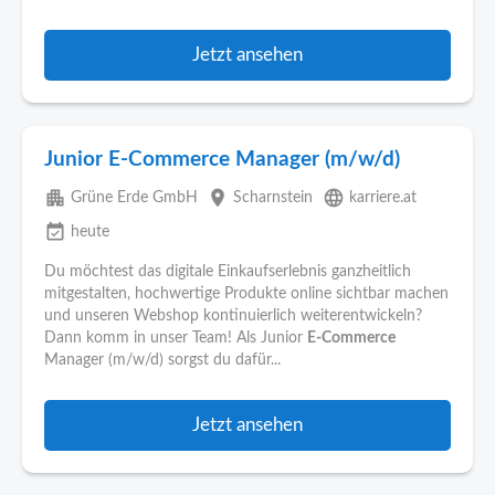
Jetzt ansehen
Junior E-Commerce Manager (m/w/d)
apartment
place
language
Grüne Erde GmbH
Scharnstein
karriere.at
event_available
heute
Du möchtest das digitale Einkaufserlebnis ganzheitlich
mitgestalten, hochwertige Produkte online sichtbar machen
und unseren Webshop kontinuierlich weiterentwickeln?
Dann komm in unser Team! Als Junior
E-Commerce
Manager (m/w/d) sorgst du dafür...
Jetzt ansehen