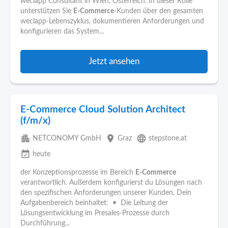
weclapp Consultant in Wien, Österreich. In dieser Rolle
unterstützen Sie
E-Commerce
-Kunden über den gesamten
weclapp-Lebenszyklus, dokumentieren Anforderungen und
konfigurieren das System...
Jetzt ansehen
E-Commerce Cloud Solution Architect
(f/m/x)
apartment
place
language
NETCONOMY GmbH
Graz
stepstone.at
event_available
heute
der Konzeptionsprozesse im Bereich
E-Commerce
verantwortlich. Außerdem konfigurierst du Lösungen nach
den spezifischen Anforderungen unserer Kunden. Dein
Aufgabenbereich beinhaltet: • Die Leitung der
Lösungsentwicklung im Presales-Prozesse durch
Durchführung...