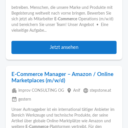
betreiben. Menschen, die unsere Marke und Produkte mit
Begeisterung weltweit nach vorne bringen. Bewerben Sie
sich jetzt als Mitarbeiter
E-Commerce
Operations (m/w/d)
und bereichern Sie unser Team! Unser Angebot • Eine
vielseitige Aufgabe...
Jetzt ansehen
E-Commerce Manager – Amazon / Online
Marketplaces (m/w/d)
apartment
place
language
improv CONSULTING OG
Anif
stepstone.at
event_available
gestern
Unser Auftraggeber ist ein international tätiger Anbieter im
Bereich Werkzeuge und technische Produkte, der seine
Artikel über globale Online-Marktplätze wie Amazon und
weitere
E-Commerce
-Plattformen vertreibt. Für den