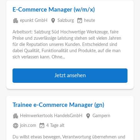
E-Commerce Manager (w/m/x)
apartment
place
event_available
epunkt GmbH
Salzburg
heute
Arbeitsort: Salzburg Süd Hochwertige Werkzeuge, faire
Preise und zuverlässige Leistung stehen seit vielen Jahren
für die Reputation unseres Kunden. Entscheidend sind
dabei Qualität, Funktionalität und Produkte, auf die man
sich verlassen kann. Ohne...
Jetzt ansehen
Trainee e-Commerce Manager (gn)
apartment
place
Heimwerkertools HandelsGmbH
Gampern
language
event_available
join.com
4 Tage alt
Du willst etwas bewegen, Verantwortung übernehmen und