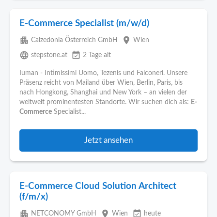
E-Commerce Specialist (m/w/d)
apartment
place
Calzedonia Österreich GmbH
Wien
language
event_available
stepstone.at
2 Tage alt
Iuman - Intimissimi Uomo, Tezenis und Falconeri. Unsere
Präsenz reicht von Mailand über Wien, Berlin, Paris, bis
nach Hongkong, Shanghai und New York – an vielen der
weltweit prominentesten Standorte. Wir suchen dich als:
E-
Commerce
Specialist...
Jetzt ansehen
E-Commerce Cloud Solution Architect
(f/m/x)
apartment
place
event_available
NETCONOMY GmbH
Wien
heute