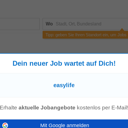
Wo
Tipp: geben Sie Ihren Standort ein, um Jobs
Dein neuer Job wartet auf Dich!
e die Rechtschreibung, versuchen Sie eine andere Suchanfrage oder
suc
easylife
enangebot mehr!
Erhalte
aktuelle Jobangebote
kostenlos per E-Mail
Mit Google anmelden