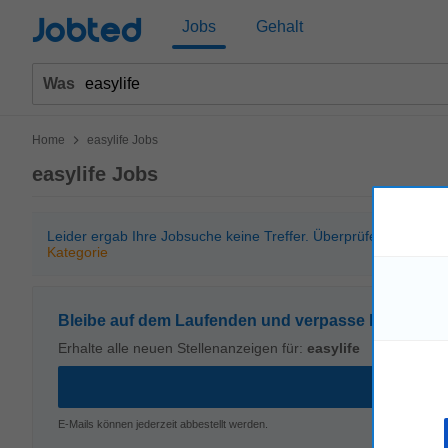
Jobted
Jobs
Gehalt
Was
>
Home
easylife Jobs
easylife Jobs
Leider ergab Ihre Jobsuche keine Treffer. Überprüfen Sie bitt
Kategorie
Bleibe auf dem Laufenden und verpasse kein Stell
Erhalte alle neuen Stellenanzeigen für:
easylife
E-Mails können jederzeit abbestellt werden.