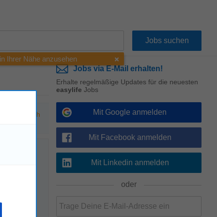
 in Ihrer Nähe anzusehen
Jobs via E-Mail erhalten!
Erhalte regelmäßige Updates für die neuesten
easylife
Jobs
Mit Google anmelden
hen Sie nach
Mit Facebook anmelden
Mit Linkedin anmelden
!
oder