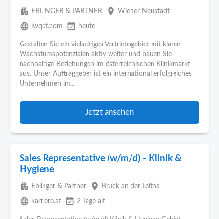
apartment
place
EBLINGER & PARTNER
Wiener Neustadt
language
event_available
lwqct.com
heute
Gestalten Sie ein vielseitiges Vertriebsgebiet mit klaren
Wachstumspotenzialen aktiv weiter und bauen Sie
nachhaltige Beziehungen im österreichischen Klinikmarkt
aus. Unser Auftraggeber ist ein international erfolgreiches
Unternehmen im...
Jetzt ansehen
Sales Representative (w/m/d) - Klinik &
Hygiene
apartment
place
Eblinger & Partner
Bruck an der Leitha
language
event_available
karriere.at
2 Tage alt