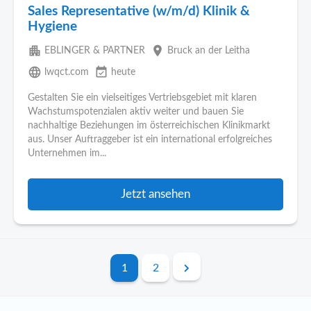
Sales Representative (w/m/d) Klinik &
Hygiene
apartment
place
EBLINGER & PARTNER
Bruck an der Leitha
language
event_available
lwqct.com
heute
Gestalten Sie ein vielseitiges Vertriebsgebiet mit klaren
Wachstumspotenzialen aktiv weiter und bauen Sie
nachhaltige Beziehungen im österreichischen Klinikmarkt
aus. Unser Auftraggeber ist ein international erfolgreiches
Unternehmen im...
Jetzt ansehen
1
2