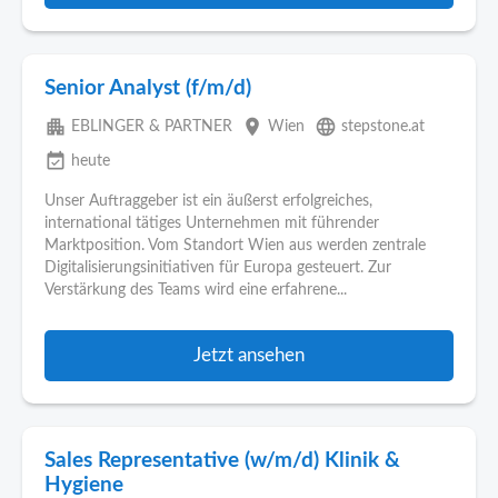
Senior Analyst (f/m/d)
apartment
place
language
EBLINGER & PARTNER
Wien
stepstone.at
event_available
heute
Unser Auftraggeber ist ein äußerst erfolgreiches,
international tätiges Unternehmen mit führender
Marktposition. Vom Standort Wien aus werden zentrale
Digitalisierungsinitiativen für Europa gesteuert. Zur
Verstärkung des Teams wird eine erfahrene...
Jetzt ansehen
Sales Representative (w/m/d) Klinik &
Hygiene