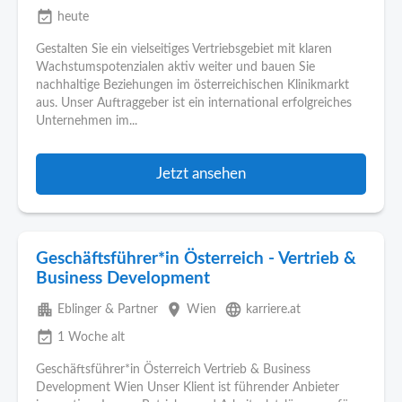
event_available
heute
Gestalten Sie ein vielseitiges Vertriebsgebiet mit klaren
Wachstumspotenzialen aktiv weiter und bauen Sie
nachhaltige Beziehungen im österreichischen Klinikmarkt
aus. Unser Auftraggeber ist ein international erfolgreiches
Unternehmen im...
Jetzt ansehen
Geschäftsführer*in Österreich - Vertrieb &
Business Development
apartment
place
language
Eblinger & Partner
Wien
karriere.at
event_available
1 Woche alt
Geschäftsführer*in Österreich Vertrieb & Business
Development Wien Unser Klient ist führender Anbieter