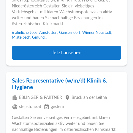
Sales Representative (w/m/d) Klinik & Hygiene Gebiet
Niederösterreich Gestalten Sie ein vielseitiges
Vertriebsgebiet mit klaren Wachstumspotenzialen aktiv
weiter und bauen Sie nachhaltige Beziehungen im
österreichischen Klinikmarkt...
6 ähnliche Jobs: Amstetten, Gänserndorf, Wiener Neustadt,
Mistelbach, Gmünd...
Jetzt ansehen
Sales Representative (w/m/d) Klinik &
Hygiene
apartment
place
EBLINGER & PARTNER
Bruck an der Leitha
language
event_available
stepstone.at
gestern
Gestalten Sie ein vielseitiges Vertriebsgebiet mit klaren
Wachstumspotenzialen aktiv weiter und bauen Sie
nachhaltige Beziehungen im österreichischen Klinikmarkt