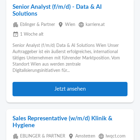
Senior Analyst (f/m/d) - Data & AI
Solutions
apartment
place
language
Eblinger & Partner
Wien
karriere.at
event_available
1 Woche alt
Senior Analyst (f/m/d) Data & AI Solutions Wien Unser
Auftraggeber ist ein äußerst erfolgreiches, international
tätiges Unternehmen mit führender Marktposition. Vom
Standort Wien aus werden zentrale
Digitalisierungsinitiativen für...
Jetzt ansehen
Sales Representative (w/m/d) Klinik &
Hygiene
apartment
place
language
EBLINGER & PARTNER
Amstetten
lwqct.com