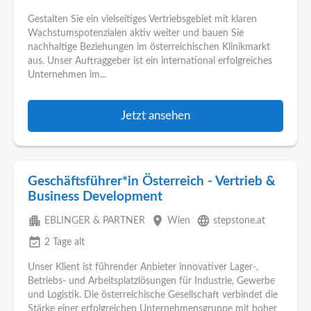
Gestalten Sie ein vielseitiges Vertriebsgebiet mit klaren
Wachstumspotenzialen aktiv weiter und bauen Sie
nachhaltige Beziehungen im österreichischen Klinikmarkt
aus. Unser Auftraggeber ist ein international erfolgreiches
Unternehmen im...
Jetzt ansehen
Geschäftsführer*in Österreich - Vertrieb &
Business Development
apartment
place
language
EBLINGER & PARTNER
Wien
stepstone.at
event_available
2 Tage alt
Unser Klient ist führender Anbieter innovativer Lager-,
Betriebs- und Arbeitsplatzlösungen für Industrie, Gewerbe
und Logistik. Die österreichische Gesellschaft verbindet die
Stärke einer erfolgreichen Unternehmensgruppe mit hoher