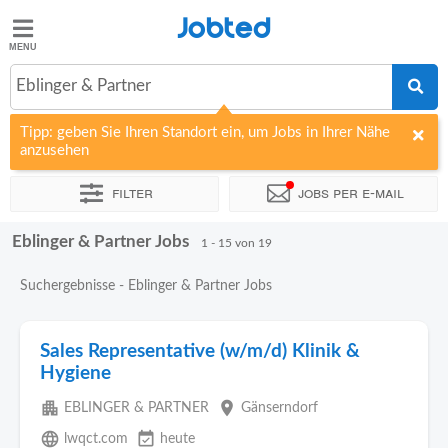
Jobted
Jobted
Jobs
Eblinger & Partner
Tipp: geben Sie Ihren Standort ein, um Jobs in Ihrer Nähe
Gehalt
anzusehen
Filter
Jobs per e-mail
Eblinger & Partner Jobs
Sortieren nach
Unternehmen
Zeitintensität
1 - 15 von 19
Suchergebnisse - Eblinger & Partner Jobs
Sales Representative (w/m/d) Klinik &
Hygiene
apartment
place
EBLINGER & PARTNER
Gänserndorf
language
event_available
lwqct.com
heute