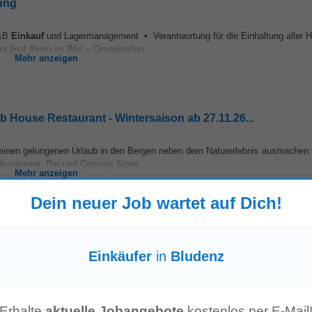
ung
F&B
Einkauf
und Lagermanagement • Verantwortung für die Einhaltung aller H
liegt Ihnen im Blut – Organisation...
Mehr anzeigen
ub House Restaurant - Wintersaison ab 27.11.26...
ie einen gelungenen Urlaub in den Bergen neben dem Naturerlebnis ausmachen
Restaurant, Bar und Concept Store...
Mehr anzeigen
Dein neuer Job wartet auf Dich!
ludenz
Einkäufer
in
Bludenz
 kalten und warmen Speisen in konstant • überzeugender Qualität • Unter
ewusstes Arbeiten • Verantwortlich für die Hygiene...
Mehr anzeigen
Erhalte
aktuelle Jobangebote
kostenlos per E-Mail