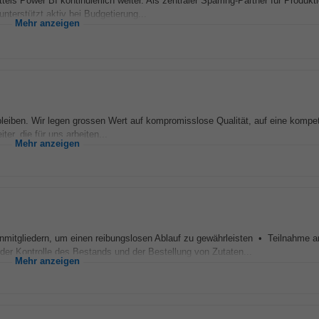
s Power BI kontinuierlich weiter. Als zentraler Sparring-Partner für Produkt
unterstützt aktiv bei Budgetierung...
Mehr anzeigen
bleiben. Wir legen grossen Wert auf kompromisslose Qualität, auf eine kompe
er, die für uns arbeiten...
Mehr anzeigen
itgliedern, um einen reibungslosen Ablauf zu gewährleisten • Teilnahme a
der Kontrolle des Bestands und der Bestellung von Zutaten...
Mehr anzeigen