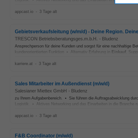
appcast.io
-
3 Tage alt
Gebietsverkaufsleitung (w/m/d) - Deine Region. Dein
TRESCON Betriebsberatungsges.m.b.H.
-
Bludenz
Ansprechperson für deine Kunden und sorgst für eine nachhaltige Betr
kundenorientierten Funktion • Alternativ Erfahrung in
Einkauf
, Supp
karriere.at
-
3 Tage alt
Sales Mitarbeiter im Außendienst (m/w/d)
Salesianer Miettex GmbH
-
Bludenz
zu Ihrem Aufgabenbereich. • Sie führen die Auftragsabwicklung durc
Logistik. • Aktives Networking und das Einarbeiten in die Branche 
appcast.io
-
3 Tage alt
F&B Coordinator (m/w/d)