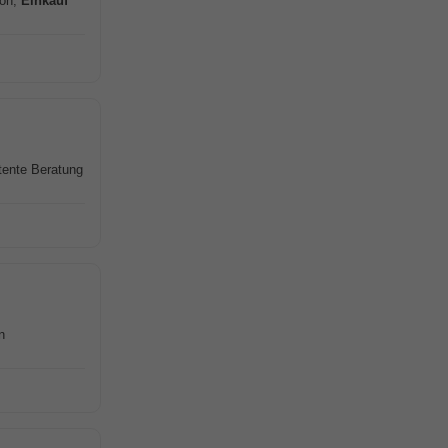
ion,
Einkauf
tente Beratung
n