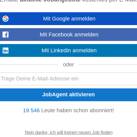
Mit Google anmelden
bs- und Weihnachtsgeld • Lech Card für ermäßigtes
Einkaufen
in zahlreiche
Mit Facebook anmelden
tudio etc. • junges, motiviertes Team...
Mehr anzeigen
Mit Linkedin anmelden
oder
ult-Millau-Punkte ---- AB SOFORT
ung der vorgeschriebenen Qualitätsstandarts • Standartgemässe Zubereitun
ung der Speisen auf ökonomische Art...
Mehr anzeigen
19 546
Leute haben schon abonniert!
fice & Firmenwagen
h und steuern interne Prozesse mit den jeweiligen Abteilungen wie
Einkauf
, 
runden Ihre Verantwortungen ab. Damit überzeugen...