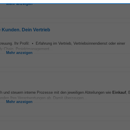
Mehr anzeigen
e Kunden. Dein Vertrieb
euung. Ihr Profil: • Erfahrung im Vertrieb, Vertriebsinnendienst oder einer
ly Chain, Projektmanagement...
Mehr anzeigen
h und steuern interne Prozesse mit den jeweiligen Abteilungen wie
Einkauf
, 
runden Ihre Verantwortungen ab. Damit überzeugen...
Mehr anzeigen