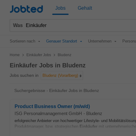
Jobted
Jobs
Gehalt
Was
Sortieren nach
Genauer Standort
Unternehmen
Persona
>
>
Home
Einkäufer Jobs
Bludenz
Einkäufer Jobs in Bludenz
Jobs suchen in
Bludenz (Vorarlberg)
Suchergebnisse - Einkäufer Jobs in Bludenz
Product Business Owner (m/w/d)
ISG Personalmanagement GmbH
-
Bludenz
erfolgreicher Anbieter von hochwertiger Lifestyle- und Mobilitätslösu
Produktmanager, bzw. strategischen
Einkäufer
mit unternehmerische