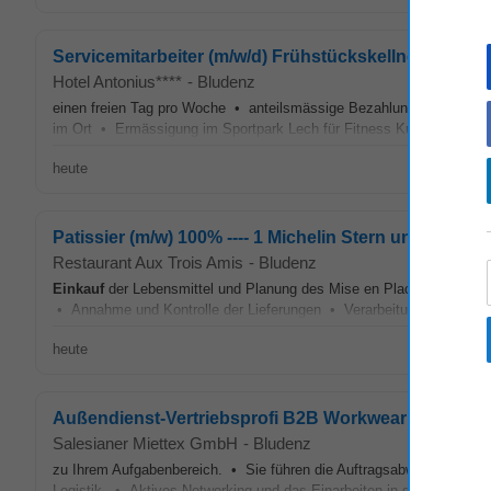
Servicemitarbeiter (m/w/d) Frühstückskellner/in
Hotel Antonius****
-
Bludenz
einen freien Tag pro Woche • anteilsmässige Bezahlung von Urlau
im Ort • Ermässigung im Sportpark Lech für Fitness Kurse, Fitnesss
heute
Patissier (m/w) 100% ---- 1 Michelin Stern und 17-Ga
Restaurant Aux Trois Amis
-
Bludenz
Einkauf
der Lebensmittel und Planung des Mise en Place • Einhalt
• Annahme und Kontrolle der Lieferungen • Verarbeitung und Lager
heute
Außendienst-Vertriebsprofi B2B Workwear | Homeof
Salesianer Miettex GmbH
-
Bludenz
zu Ihrem Aufgabenbereich. • Sie führen die Auftragsabwicklung durc
Logistik. • Aktives Networking und das Einarbeiten in die Branche 