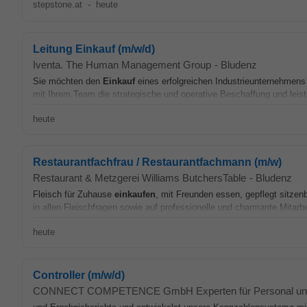
stepstone.at
-
heute
Leitung Einkauf (m/w/d)
Iventa. The Human Management Group
-
Bludenz
Sie möchten den
Einkauf
eines erfolgreichen Industrieunternehmens 
mit Ihrem Team die strategische und operative Beschaffung und leist
heute
Restaurantfachfrau / Restaurantfachmann (m/w)
Restaurant & Metzgerei Williams ButchersTable
-
Bludenz
Fleisch für Zuhause
einkaufen
, mit Freunden essen, gepflegt sitzen
in allen Fleischfragen sowie auf professionelle und charmante Mitarbeit
heute
Controller (m/w/d)
CONNECT COMPETENCE GmbH Experten für Personal und 