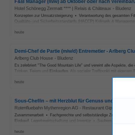
F&B Manager (m/w) ab Oktober oder nach Vereinbar
Hotel Schönegg Zermatt **** | Relais & Châteaux
-
Bludenz
Konzepten zur Umsatzsteigerung • Verantwortung des gesamten 
Qualitäts- und Sicherheitsstandards (HACCP) Kulinarik & Management 
heute
Demi-Chef de Partie (m/w/d) Entremetier - Arlberg Cl
Arlberg Club House
-
Bludenz
Es zelebriert "The Good Mountain Life" und vereint alle Aspekte, d
Trinken, Feiern und
Einkaufen
. Als sozialer Treffpunkt mit eigenem 
heute
Sous-Chef/in – mit Herzblut für Genuss und Qualität
Rotenfluebahn Mythenregion AG - Restaurant Gipfelstubli
-
B
Zusammenarbeit • Fachgerechte und selbstständige Zubereitung von
Einkauf
, Lagerbewirtschaftung und Inventar • Sauberes und kostenb
heute