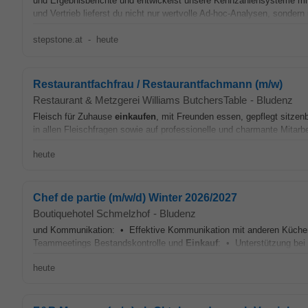
und Ergebnisberichte und entwickelst unsere Kennzahlensysteme mittel
und Vertrieb lieferst du nicht nur wertvolle Ad-hoc-Analysen, sondern 
stepstone.at
-
heute
Restaurantfachfrau / Restaurantfachmann (m/w)
Restaurant & Metzgerei Williams ButchersTable
-
Bludenz
Fleisch für Zuhause
einkaufen
, mit Freunden essen, gepflegt sitzen
in allen Fleischfragen sowie auf professionelle und charmante Mitarbeit
heute
Chef de partie (m/w/d) Winter 2026/2027
Boutiquehotel Schmelzhof
-
Bludenz
und Kommunikation: • Effektive Kommunikation mit anderen Küchenm
Teammeetings Bestandskontrolle und
Einkauf
: • Unterstützung bei 
heute