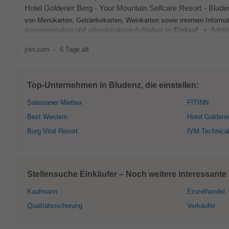
Hotel Goldener Berg - Your Mountain Selfcare Resort
-
Blude
von Menükarten, Getränkekarten, Weinkarten sowie internen Informat
agerorganisation und administrativen Aufgaben im
Einkauf
. • Admini
join.com
-
6 Tage alt
Top-Unternehmen in Bludenz, die einstellen:
Salesianer Miettex
FITINN
Best Western
Hotel Goldene
Burg Vital Resort
IVM Technical
Stellensuche Einkäufer – Noch weitere interessante
Kaufmann
Einzelhandel
Qualitätssicherung
Verkäufer