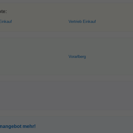
te:
Einkauf
Vertrieb Einkauf
Vorarlberg
enangebot mehr!