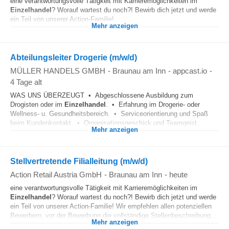
eine verantwortungsvolle Tätigkeit mit Karrieremöglichkeiten im
Einzelhandel
? Worauf wartest du noch?! Bewirb dich jetzt und werde
ein Teil von unserer Action-Familie!...
Mehr anzeigen
Abteilungsleiter Drogerie (m/w/d)
MÜLLER HANDELS GMBH
-
Braunau am Inn
-
appcast.io
-
4 Tage alt
WAS UNS ÜBERZEUGT • Abgeschlossene Ausbildung zum
Drogisten oder im
Einzelhandel
. • Erfahrung im Drogerie- oder
Wellness- u. Gesundheitsbereich. • Serviceorientierung und Spaß
beim Kundenkontakt. • Organisationsgeschick und Teamgeist...
Mehr anzeigen
Stellvertretende Filialleitung (m/w/d)
Action Retail Austria GmbH
-
Braunau am Inn
-
heute
eine verantwortungsvolle Tätigkeit mit Karrieremöglichkeiten im
Einzelhandel
? Worauf wartest du noch?! Bewirb dich jetzt und werde
ein Teil von unserer Action-Familie! Wir empfehlen allen potenziellen
Bewerbern, vor der Bewerbung die vollständige Stellenbeschreibung...
Mehr anzeigen