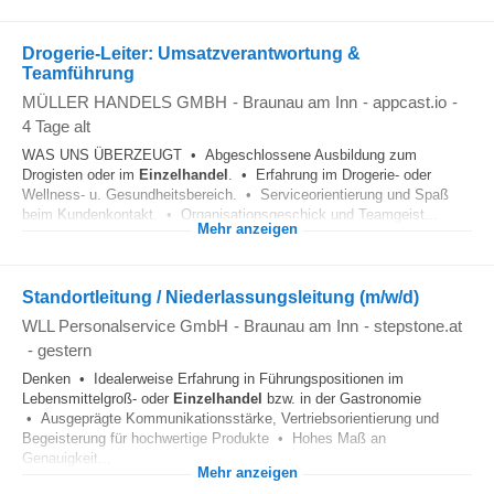
Drogerie-Leiter: Umsatzverantwortung &
Teamführung
MÜLLER HANDELS GMBH
-
Braunau am Inn
-
appcast.io
-
4 Tage alt
WAS UNS ÜBERZEUGT • Abgeschlossene Ausbildung zum
Drogisten oder im
Einzelhandel
. • Erfahrung im Drogerie- oder
Wellness- u. Gesundheitsbereich. • Serviceorientierung und Spaß
beim Kundenkontakt. • Organisationsgeschick und Teamgeist...
Mehr anzeigen
Standortleitung / Niederlassungsleitung (m/w/d)
WLL Personalservice GmbH
-
Braunau am Inn
-
stepstone.at
-
gestern
Denken • Idealerweise Erfahrung in Führungspositionen im
Lebensmittelgroß- oder
Einzelhandel
bzw. in der Gastronomie
• Ausgeprägte Kommunikationsstärke, Vertriebsorientierung und
Begeisterung für hochwertige Produkte • Hohes Maß an
Genauigkeit...
Mehr anzeigen