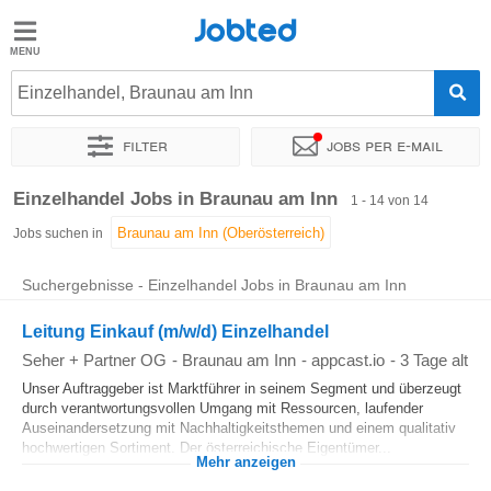
Jobted
Jobted
Jobs
Einzelhandel, Braunau am Inn
Filter
Jobs per e-mail
Gehalt
Sortieren nach
Genauer Standort
Unternehmen
Personald
Einzelhandel Jobs in Braunau am Inn
1 - 14 von 14
Jobs suchen in
Suchergebnisse - Einzelhandel Jobs in Braunau am Inn
Leitung Einkauf (m/w/d) Einzelhandel
Seher + Partner OG
-
Braunau am Inn
-
appcast.io
-
3 Tage alt
Unser Auftraggeber ist Marktführer in seinem Segment und überzeugt
durch verantwortungsvollen Umgang mit Ressourcen, laufender
Auseinandersetzung mit Nachhaltigkeitsthemen und einem qualitativ
hochwertigen Sortiment. Der österreichische Eigentümer...
Mehr anzeigen