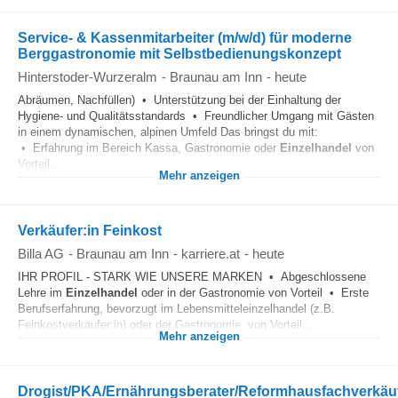
Service- & Kassenmitarbeiter (m/w/d) für moderne
Berggastronomie mit Selbstbedienungskonzept
Hinterstoder-Wurzeralm
-
Braunau am Inn
-
heute
Abräumen, Nachfüllen) • Unterstützung bei der Einhaltung der
Hygiene- und Qualitätsstandards • Freundlicher Umgang mit Gästen
in einem dynamischen, alpinen Umfeld Das bringst du mit:
• Erfahrung im Bereich Kassa, Gastronomie oder
Einzelhandel
von
Vorteil...
Mehr anzeigen
Verkäufer:in Feinkost
Billa AG
-
Braunau am Inn
-
karriere.at
-
heute
IHR PROFIL - STARK WIE UNSERE MARKEN • Abgeschlossene
Lehre im
Einzelhandel
oder in der Gastronomie von Vorteil • Erste
Berufserfahrung, bevorzugt im Lebensmitteleinzelhandel (z.B.
Feinkostverkäufer:in) oder der Gastronomie, von Vorteil...
Mehr anzeigen
Drogist/PKA/Ernährungsberater/Reformhausfachverkäu