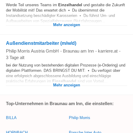
Werde Teil unseres Teams im
Einzelhandel
und gestalte die Zukunft
der Mobilität mit! Das erwartet dich • Du übernimmst die
Instandsetzung beschädigter Karosserien • Du führst Um- und
Aufbauarbeiten von Spezialfahrzeugen (Nutzfahrzeugen...
Mehr anzeigen
Außendienstmitarbeiter (m/w/d)
Philip Morris Austria GmbH
-
Braunau am Inn
-
karriere.at
-
3 Tage alt
bei der Nutzung von bestehenden digitalen Prozesse (e-Ordering) und
digitalen Plattformen. DAS BRINGST DU MIT: • Du verfügst über
eine erfolgreich abgeschlossene Ausbildung und einschlägige
praktische Erfahrungen im
Einzelhandel
sind von Vorteil...
Mehr anzeigen
Top-Unternehmen in Braunau am Inn, die einstellen:
BILLA
Philip Morris
HORNBACH
Porsche Inter Auto