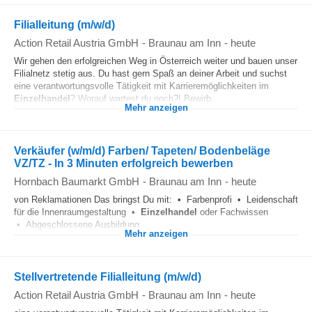
Filialleitung (m/w/d)
Action Retail Austria GmbH
-
Braunau am Inn
-
heute
Wir gehen den erfolgreichen Weg in Österreich weiter und bauen unser
Filialnetz stetig aus. Du hast gern Spaß an deiner Arbeit und suchst
eine verantwortungsvolle Tätigkeit mit Karrieremöglichkeiten im
Einzelhandel
? Worauf wartest du noch?! Bewirb...
Mehr anzeigen
Verkäufer (w/m/d) Farben/ Tapeten/ Bodenbeläge
VZ/TZ - In 3 Minuten erfolgreich bewerben
Hornbach Baumarkt GmbH
-
Braunau am Inn
-
heute
von Reklamationen Das bringst Du mit: • Farbenprofi • Leidenschaft
für die Innenraumgestaltung •
Einzelhandel
oder Fachwissen
• Abgeschlossene Ausbildung...
Mehr anzeigen
Stellvertretende Filialleitung (m/w/d)
Action Retail Austria GmbH
-
Braunau am Inn
-
heute