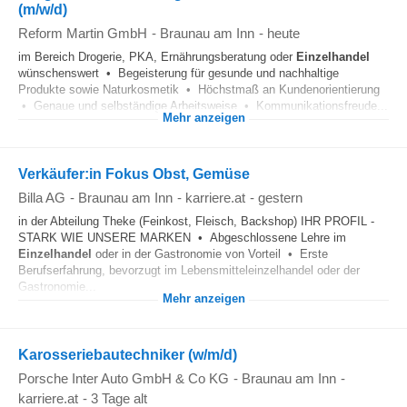
(m/w/d)
Reform Martin GmbH
-
Braunau am Inn
-
heute
im Bereich Drogerie, PKA, Ernährungsberatung oder
Einzelhandel
wünschenswert • Begeisterung für gesunde und nachhaltige
Produkte sowie Naturkosmetik • Höchstmaß an Kundenorientierung
• Genaue und selbständige Arbeitsweise • Kommunikationsfreude...
Mehr anzeigen
Verkäufer:in Fokus Obst, Gemüse
Billa AG
-
Braunau am Inn
-
karriere.at
-
gestern
in der Abteilung Theke (Feinkost, Fleisch, Backshop) IHR PROFIL -
STARK WIE UNSERE MARKEN • Abgeschlossene Lehre im
Einzelhandel
oder in der Gastronomie von Vorteil • Erste
Berufserfahrung, bevorzugt im Lebensmitteleinzelhandel oder der
Gastronomie...
Mehr anzeigen
Karosseriebautechniker (w/m/d)
Porsche Inter Auto GmbH & Co KG
-
Braunau am Inn
-
karriere.at
-
3 Tage alt