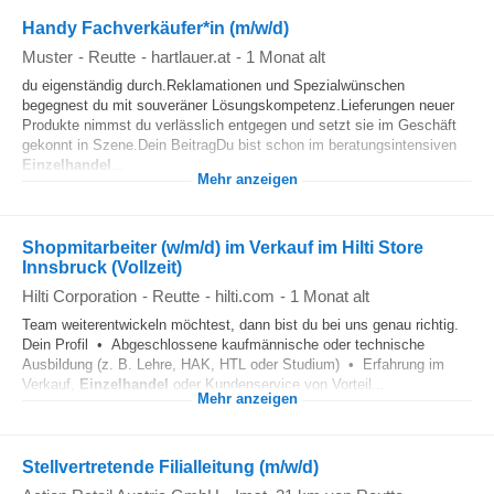
Handy Fachverkäufer*in (m/w/d)
Muster
-
Reutte
-
hartlauer.at
-
1 Monat alt
du eigenständig durch.Reklamationen und Spezialwünschen
begegnest du mit souveräner Lösungskompetenz.Lieferungen neuer
Produkte nimmst du verlässlich entgegen und setzt sie im Geschäft
gekonnt in Szene.Dein BeitragDu bist schon im beratungsintensiven
Einzelhandel
...
Mehr anzeigen
Shopmitarbeiter (w/m/d) im Verkauf im Hilti Store
Innsbruck (Vollzeit)
Hilti Corporation
-
Reutte
-
hilti.com
-
1 Monat alt
Team weiterentwickeln möchtest, dann bist du bei uns genau richtig.
Dein Profil • Abgeschlossene kaufmännische oder technische
Ausbildung (z. B. Lehre, HAK, HTL oder Studium) • Erfahrung im
Verkauf,
Einzelhandel
oder Kundenservice von Vorteil...
Mehr anzeigen
Stellvertretende Filialleitung (m/w/d)