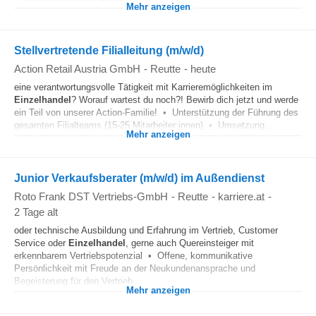
Mehr anzeigen
Stellvertretende Filialleitung (m/w/d)
Action Retail Austria GmbH
-
Reutte
-
heute
eine verantwortungsvolle Tätigkeit mit Karrieremöglichkeiten im
Einzelhandel
? Worauf wartest du noch?! Bewirb dich jetzt und werde
ein Teil von unserer Action-Familie! • Unterstützung der Führung des
gesamten Filialteams (15-25 Mitarbeiter:innen) • Umsetzung...
Mehr anzeigen
Junior Verkaufsberater (m/w/d) im Außendienst
Roto Frank DST Vertriebs-GmbH
-
Reutte
-
karriere.at
-
2 Tage alt
oder technische Ausbildung und Erfahrung im Vertrieb, Customer
Service oder
Einzelhandel
, gerne auch Quereinsteiger mit
erkennbarem Vertriebspotenzial • Offene, kommunikative
Persönlichkeit mit Freude an der Neukundenansprache und
Begeisterung für den Vertrieb...
Mehr anzeigen