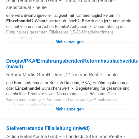
Action Retail Austria GmbH
-
Imst
, 21 km von Reutte
-
stepstone.at
-
heute
eine verantwortungsvolle Tätigkeit mit Karrieremöglichkeiten im
Einzelhandel
? Worauf wartest du noch?! Bewirb dich jetzt und werde
ein Teil von unserer Action-Familie! Aufgaben • Unterstützung der
Führung des gesamten Filialteams (15-25 Mitarbeiter:innen)
• Umsetzung...
Mehr anzeigen
Drogist/PKA/Ernährungsberater/Reformhausfachverkäu
(m/w/d)
Reform Martin GmbH
-
Imst
, 21 km von Reutte
-
heute
und Berufserfahrung im Bereich Drogerie, PKA, Ernährungsberatung
oder
Einzelhandel
wünschenswert • Begeisterung für gesunde und
nachhaltige Produkte sowie Naturkosmetik • Höchstmaß an
Kundenorientierung • Genaue und selbständige Arbeitsweise
• Kommunikationsfreude...
Mehr anzeigen
Stellvertretende Filialleitung (m/w/d)
Action Retail Austria GmbH
-
Landeck
, 38 km von Reutte
-