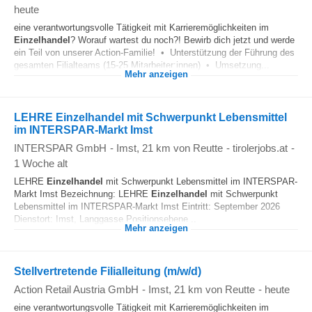
heute
eine verantwortungsvolle Tätigkeit mit Karrieremöglichkeiten im
Einzelhandel
? Worauf wartest du noch?! Bewirb dich jetzt und werde
ein Teil von unserer Action-Familie! • Unterstützung der Führung des
gesamten Filialteams (15-25 Mitarbeiter:innen) • Umsetzung...
Mehr anzeigen
LEHRE Einzelhandel mit Schwerpunkt Lebensmittel
im INTERSPAR-Markt Imst
INTERSPAR GmbH
-
Imst
, 21 km von Reutte
-
tirolerjobs.at
-
1 Woche alt
LEHRE
Einzelhandel
mit Schwerpunkt Lebensmittel im INTERSPAR-
Markt Imst Bezeichnung: LEHRE
Einzelhandel
mit Schwerpunkt
Lebensmittel im INTERSPAR-Markt Imst Eintritt: September 2026
Dienstort: Imst, Langgasse Positionsebene...
Mehr anzeigen
Stellvertretende Filialleitung (m/w/d)
Action Retail Austria GmbH
-
Imst
, 21 km von Reutte
-
heute
eine verantwortungsvolle Tätigkeit mit Karrieremöglichkeiten im