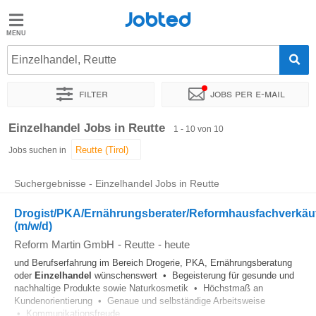
Jobted
Jobted
Jobs
Einzelhandel, Reutte
Filter
Jobs per e-mail
Gehalt
Sortieren nach
Genauer Standort
Unternehmen
Zeitintens
Einzelhandel Jobs in Reutte
1 - 10 von 10
Jobs suchen in
Suchergebnisse - Einzelhandel Jobs in Reutte
Drogist/PKA/Ernährungsberater/Reformhausfachverkäu
(m/w/d)
Reform Martin GmbH
-
Reutte
-
heute
und Berufserfahrung im Bereich Drogerie, PKA, Ernährungsberatung
oder
Einzelhandel
wünschenswert • Begeisterung für gesunde und
nachhaltige Produkte sowie Naturkosmetik • Höchstmaß an
Kundenorientierung • Genaue und selbständige Arbeitsweise
• Kommunikationsfreude...