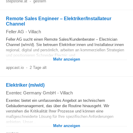
stepstone.at
-
gestern
Remote Sales Engineer – Elektriker/Installateur
Channel
Feller AG
-
Villach
Feller AG sucht einen Remote Sales/Kundenberater – Electrician
Channel (w/m/d). Sie betreuen Elektriker:innen und Installateur:innen
regional, digital und persönlich, arbeiten an kommerziellen Strategien
und positionieren Schneider Electric und...
Mehr anzeigen
appcast.io
-
2 Tage alt
Elektriker (m/w/d)
Exentec Germany GmbH
-
Villach
Exentec bietet ein umfassendes Angebot an technischem
Gebäudemanagement, das über die Routine hinausgeht. Wir
verstehen die Kritikalität Ihrer Prozesse und können eine
maßgeschneiderte Lösung für Ihre spezifischen Anforderungen
anbieten. Unser...
Mehr anzeigen