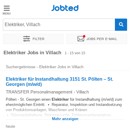
Jobted
Jobted
Jobs
Elektriker, Villach
Filter
Jobs per e-mail
Gehalt
Sortieren nach
Genauer Standort
Unternehmen
Vertragsa
Elektriker Jobs in Villach
1 - 15 von 15
Suchergebnisse - Elektriker Jobs in Villach
Elektriker für Instandhaltung 3151 St. Pölten – St.
Georgen (m/w/d)
TRANSFER Personalmanagement
-
Villach
Pölten - St. Georgen einen
Elektriker
für Instandhaltung (m/w/d) zum
ehestmöglichen Eintritt. • Reparatur, Inspektion und Instandsetzung
von Produktionsanlagen, Maschinen und Kränen
• Störungsbehebung, Störungssuche, Fehlerursachenanalyse...
Mehr anzeigen
heute