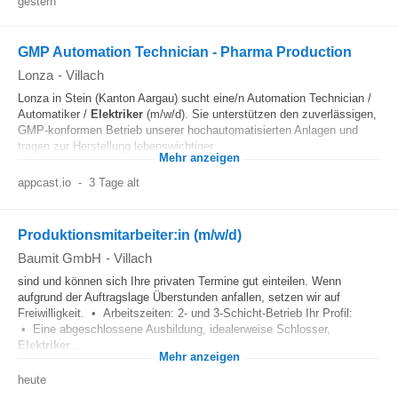
gestern
GMP Automation Technician - Pharma Production
Lonza
-
Villach
Lonza in Stein (Kanton Aargau) sucht eine/n Automation Technician /
Automatiker /
Elektriker
(m/w/d). Sie unterstützen den zuverlässigen,
GMP-konformen Betrieb unserer hochautomatisierten Anlagen und
tragen zur Herstellung lebenswichtiger...
Mehr anzeigen
appcast.io
-
3 Tage alt
Produktionsmitarbeiter:in (m/w/d)
Baumit GmbH
-
Villach
sind und können sich Ihre privaten Termine gut einteilen. Wenn
aufgrund der Auftragslage Überstunden anfallen, setzen wir auf
Freiwilligkeit. • Arbeitszeiten: 2- und 3-Schicht-Betrieb Ihr Profil:
• Eine abgeschlossene Ausbildung, idealerweise Schlosser,
Elektriker
...
Mehr anzeigen
heute