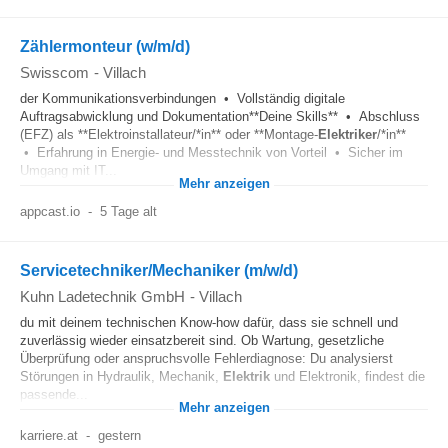
Zählermonteur (w/m/d)
Swisscom
-
Villach
der Kommunikationsverbindungen • Vollständig digitale
Auftragsabwicklung und Dokumentation**Deine Skills** • Abschluss
(EFZ) als **Elektroinstallateur/*in** oder **Montage-
Elektriker
/*in**
• Erfahrung in Energie- und Messtechnik von Vorteil • Sicher im
Umgang mit IT...
Mehr anzeigen
appcast.io
-
5 Tage alt
Servicetechniker/Mechaniker (m/w/d)
Kuhn Ladetechnik GmbH
-
Villach
du mit deinem technischen Know-how dafür, dass sie schnell und
zuverlässig wieder einsatzbereit sind. Ob Wartung, gesetzliche
Überprüfung oder anspruchsvolle Fehlerdiagnose: Du analysierst
Störungen in Hydraulik, Mechanik,
Elektrik
und Elektronik, findest die
passende...
Mehr anzeigen
karriere.at
-
gestern