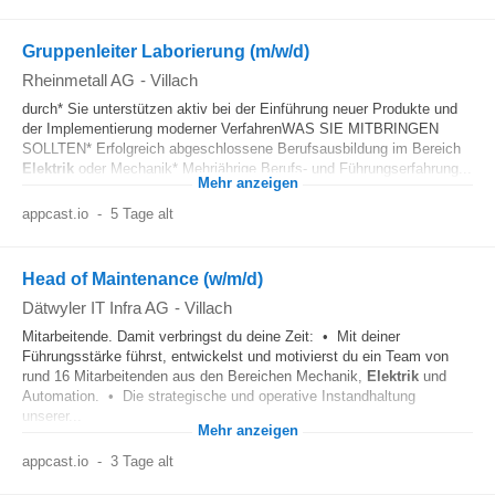
Gruppenleiter Laborierung (m/w/d)
Rheinmetall AG
-
Villach
durch* Sie unterstützen aktiv bei der Einführung neuer Produkte und
der Implementierung moderner VerfahrenWAS SIE MITBRINGEN
SOLLTEN* Erfolgreich abgeschlossene Berufsausbildung im Bereich
Elektrik
oder Mechanik* Mehrjährige Berufs- und Führungserfahrung...
Mehr anzeigen
appcast.io
-
5 Tage alt
Head of Maintenance (w/m/d)
Dätwyler IT Infra AG
-
Villach
Mitarbeitende. Damit verbringst du deine Zeit: • Mit deiner
Führungsstärke führst, entwickelst und motivierst du ein Team von
rund 16 Mitarbeitenden aus den Bereichen Mechanik,
Elektrik
und
Automation. • Die strategische und operative Instandhaltung
unserer...
Mehr anzeigen
appcast.io
-
3 Tage alt