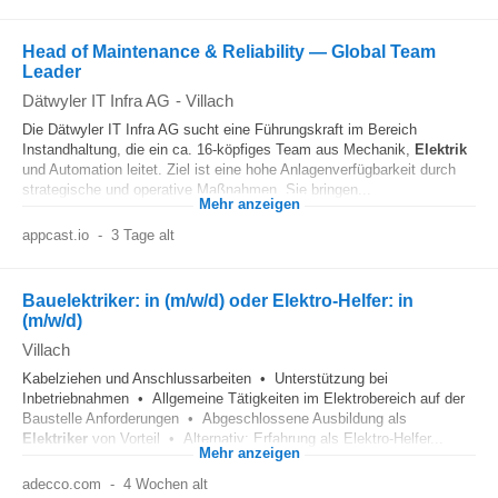
Head of Maintenance & Reliability — Global Team
Leader
Dätwyler IT Infra AG
-
Villach
Die Dätwyler IT Infra AG sucht eine Führungskraft im Bereich
Instandhaltung, die ein ca. 16-köpfiges Team aus Mechanik,
Elektrik
und Automation leitet. Ziel ist eine hohe Anlagenverfügbarkeit durch
strategische und operative Maßnahmen. Sie bringen...
Mehr anzeigen
appcast.io
-
3 Tage alt
Bauelektriker: in (m/w/d) oder Elektro-Helfer: in
(m/w/d)
Villach
Kabelziehen und Anschlussarbeiten • Unterstützung bei
Inbetriebnahmen • Allgemeine Tätigkeiten im Elektrobereich auf der
Baustelle Anforderungen • Abgeschlossene Ausbildung als
Elektriker
von Vorteil • Alternativ: Erfahrung als Elektro-Helfer...
Mehr anzeigen
adecco.com
-
4 Wochen alt