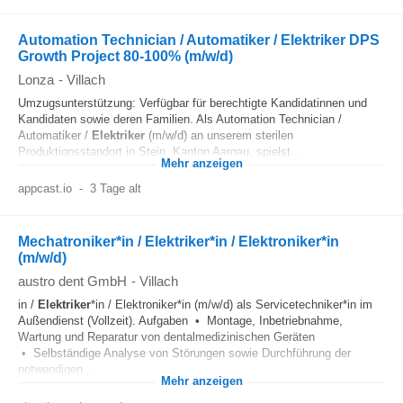
Automation Technician / Automatiker / Elektriker DPS
Growth Project 80-100% (m/w/d)
Lonza
-
Villach
Umzugsunterstützung: Verfügbar für berechtigte Kandidatinnen und
Kandidaten sowie deren Familien. Als Automation Technician /
Automatiker /
Elektriker
(m/w/d) an unserem sterilen
Produktionsstandort in Stein, Kanton Aargau, spielst...
Mehr anzeigen
appcast.io
-
3 Tage alt
Mechatroniker*in / Elektriker*in / Elektroniker*in
(m/w/d)
austro dent GmbH
-
Villach
in /
Elektriker
*in / Elektroniker*in (m/w/d) als Servicetechniker*in im
Außendienst (Vollzeit). Aufgaben • Montage, Inbetriebnahme,
Wartung und Reparatur von dentalmedizinischen Geräten
• Selbständige Analyse von Störungen sowie Durchführung der
notwendigen...
Mehr anzeigen