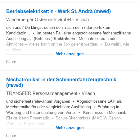
Betriebselektriker:in - Werk St. Andrä (m/w/d)
Wienerberger Österreich GmbH
-
Villach
dich aus? Du klingst schon sehr nach dem / der perfekten
Kandidat:in... • Im besten Fall eine abgeschlossene fachspezifische
Ausbildung als (Betriebs-)
Elektriker
/in, Mechatroniker/in oder
Ähnliches – Vieles kann on the Job gelernt werden. • Du weißt, wie
der Hase...
Mehr anzeigen
heute
Mechatroniker in der Schienenfahrzeugtechnik
(m/w/d)
TRANSFER Personalmanagement
-
Villach
und sicherheitsrelevanten Vorgaben • Abgeschlossene LAP als
Mechatroniker/in oder vergleichbare Ausbildung • Erfahrung in
Wartung und Instandhaltung von Vorteil • Kenntnisse in Mechanik,
Elektrik
und Pneumatik • Schweißkenntnisse (MAG/WIG) von
Vorteil • Bereitschaft...
Mehr anzeigen
heute