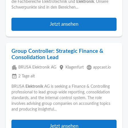
die Fachbereiche Elektrotechnik und
Elektronik
. Unsere
Schwerpunkte sind in den Bereichen...
Jetzt ansehen
Group Controller: Strategic Finance &
Consolidation Lead
apartment
place
language
BRUSA Elektronik AG
Klagenfurt
appcast.io
event_available
2 Tage alt
BRUSA
Elektronik
AG is seeking a Finance & Controlling
professional to lead group-wide reporting, consolidation
standards, and the internal control system. The role
involves advising group companies on accounting topics
and producing insightful...
Jetzt ansehen