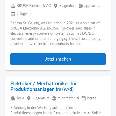
apartment
place
language
BRUSA Elektronik AG
Klagenfurt
appcast.io
event_available
2 Tage alt
Canton St. Gallen), was founded in 2021 as a spin‑off of
BRUSA
Elektronik
AG. BRUSA HyPower specializes in
electrical energy conversion systems such as DC/DC
converters and onboard charging systems. The company
develops power electronics products for on...
Jetzt ansehen
Elektriker / Mechatroniker für
Produktionsanlagen (m/w/d)
apartment
place
language
event_available
Tesla
Klagenfurt
mindmatch.ai
heute
Erfahrung in der Wartung automatisierter
Produktionsanlagen ist ein Plus, aber kein Muss • Solide