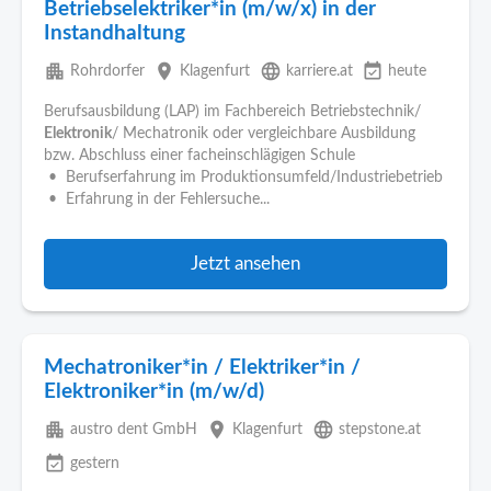
Betriebselektriker*in (m/w/x) in der
Instandhaltung
apartment
place
language
event_available
Rohrdorfer
Klagenfurt
karriere.at
heute
Berufsausbildung (LAP) im Fachbereich Betriebstechnik/
Elektronik
/ Mechatronik oder vergleichbare Ausbildung
bzw. Abschluss einer facheinschlägigen Schule
• Berufserfahrung im Produktionsumfeld/Industriebetrieb
• Erfahrung in der Fehlersuche...
Jetzt ansehen
Mechatroniker*in / Elektriker*in /
Elektroniker*in (m/w/d)
apartment
place
language
austro dent GmbH
Klagenfurt
stepstone.at
event_available
gestern