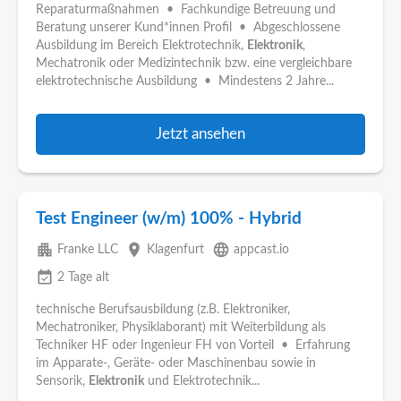
Reparaturmaßnahmen • Fachkundige Betreuung und
Beratung unserer Kund*innen Profil • Abgeschlossene
Ausbildung im Bereich Elektrotechnik,
Elektronik
,
Mechatronik oder Medizintechnik bzw. eine vergleichbare
elektrotechnische Ausbildung • Mindestens 2 Jahre...
Jetzt ansehen
Test Engineer (w/m) 100% - Hybrid
apartment
place
language
Franke LLC
Klagenfurt
appcast.io
event_available
2 Tage alt
technische Berufsausbildung (z.B. Elektroniker,
Mechatroniker, Physiklaborant) mit Weiterbildung als
Techniker HF oder Ingenieur FH von Vorteil • Erfahrung
im Apparate-, Geräte- oder Maschinenbau sowie in
Sensorik,
Elektronik
und Elektrotechnik...