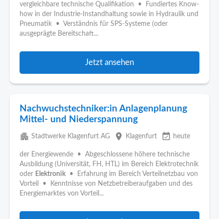
vergleichbare technische Qualifikation • Fundiertes Know-
how in der Industrie-Instandhaltung sowie in Hydraulik und
Pneumatik • Verständnis für SPS-Systeme (oder
ausgeprägte Bereitschaft...
Jetzt ansehen
Nachwuchstechniker:in Anlagenplanung
Mittel- und Niederspannung
apartment
place
event_available
Stadtwerke Klagenfurt AG
Klagenfurt
heute
der Energiewende • Abgeschlossene höhere technische
Ausbildung (Universität, FH, HTL) im Bereich Elektrotechnik
oder
Elektronik
• Erfahrung im Bereich Verteilnetzbau von
Vorteil • Kenntnisse von Netzbetreiberaufgaben und des
Energiemarktes von Vorteil...