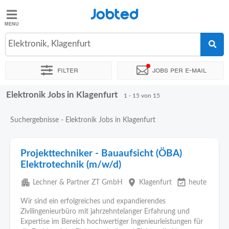
Jobted
Jobted
Jobs
Elektronik, Klagenfurt
Filter
Jobs per e-mail
Gehalt
Elektronik Jobs in Klagenfurt
Sortieren nach
Genauer Standort
Unternehmen
Personald
1 - 15 von 15
Suchergebnisse - Elektronik Jobs in Klagenfurt
Projekttechniker - Bauaufsicht (ÖBA)
Elektrotechnik (m/w/d)
apartment
place
event_available
Lechner & Partner ZT GmbH
Klagenfurt
heute
Wir sind ein erfolgreiches und expandierendes
Zivilingenieurbüro mit jahrzehntelanger Erfahrung und
Expertise im Bereich hochwertiger Ingenieurleistungen für