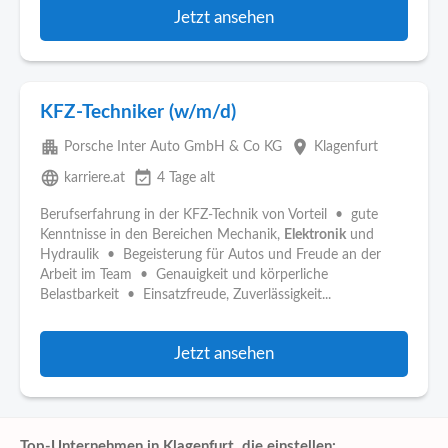
Jetzt ansehen
KFZ-Techniker (w/m/d)
apartment
place
Porsche Inter Auto GmbH & Co KG
Klagenfurt
language
event_available
karriere.at
4 Tage alt
Berufserfahrung in der KFZ-Technik von Vorteil • gute
Kenntnisse in den Bereichen Mechanik,
Elektronik
und
Hydraulik • Begeisterung für Autos und Freude an der
Arbeit im Team • Genauigkeit und körperliche
Belastbarkeit • Einsatzfreude, Zuverlässigkeit...
Jetzt ansehen
Top-Unternehmen in Klagenfurt, die einstellen: