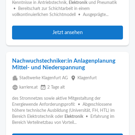
Kenntnisse in Antriebstechnik,
Elektronik
und Pneumatik
• Bereitschaft zur Schichtarbeit in einem
vollkontinuierlichen Schichtmodell • Ausgeprägte...
Jetzt ansehen
Nachwuchstechniker:in Anlagenplanung
Mittel- und Niederspannung
apartment
place
Stadtwerke Klagenfurt AG
Klagenfurt
language
event_available
karriere.at
2 Tage alt
des Stromnetzes sowie aktive Mitgestaltung der
Energiewende Anforderungsprofil: • Abgeschlossene
höhere technische Ausbildung (Universität, FH, HTL) im
Bereich Elektrotechnik oder
Elektronik
• Erfahrung im
Bereich Verteilnetzbau von Vorteil...