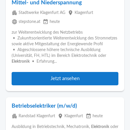
Mittel- und Niederspannung
apartment
place
Stadtwerke Klagenfurt AG
Klagenfurt
language
event_available
stepstone.at
heute
zur Weiterentwicklung des Netzbetriebs
• Zukunftsorientierte Weiterentwicklung des Stromnetzes
sowie aktive Mitgestaltung der Energiewende Profil
• Abgeschlossene höhere technische Ausbildung
(Universität, FH, HTL) im Bereich Elektrotechnik oder
Elektronik
• Erfahrung...
Jetzt ansehen
Betriebselektriker (m/w/d)
apartment
place
event_available
Randstad Klagenfurt
Klagenfurt
heute
Ausbildung in Betriebstechnik, Mechatronik,
Elektronik
oder