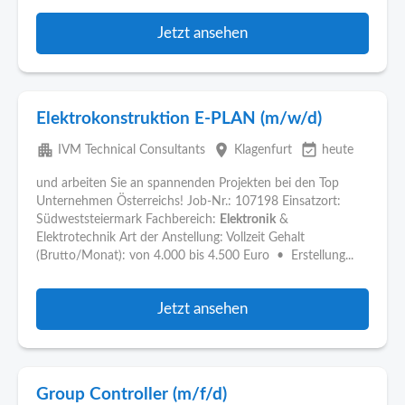
Jetzt ansehen
Elektrokonstruktion E-PLAN (m/w/d)
apartment
place
event_available
IVM Technical Consultants
Klagenfurt
heute
und arbeiten Sie an spannenden Projekten bei den Top
Unternehmen Österreichs! Job-Nr.: 107198 Einsatzort:
Südweststeiermark Fachbereich:
Elektronik
&
Elektrotechnik Art der Anstellung: Vollzeit Gehalt
(Brutto/Monat): von 4.000 bis 4.500 Euro • Erstellung...
Jetzt ansehen
Group Controller (m/f/d)