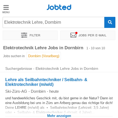
Jobted
Jobted
Jobs
Elektrotechnik Lehre, Dornbirn
Filter
Jobs per e-mail
Gehalt
Sortieren nach
Genauer Standort
Unternehmen
Zeitintens
Elektrotechnik Lehre Jobs in Dornbirn
1 - 10 von 10
Jobs suchen in
Suchergebnisse - Elektrotechnik Lehre Jobs in Dornbirn
Lehre als Seilbahntechniker / Seilbahn- &
Elektrotechniker (m/w/d)
Ski-Zürs-AG
-
Dornbirn
-
heute
und handwerkliches Geschick mit, du bist gerne in der Natur? Dann ist
eine Ausbildung bei uns in Zürs am Arlberg genau das richtige für dich!
Deine
LEHRE
(m/w/d) als • Seilbahntechniker (Lehrzeit: 3,5 Jahre)
oder • Seilbahn- &
Elektrotechniker
(Lehrzeit: 4 Jahre)...
Mehr anzeigen