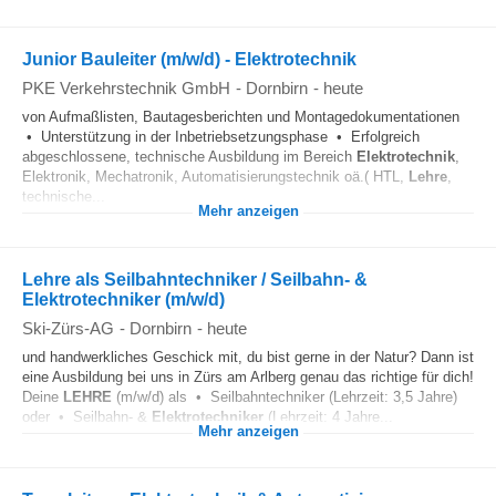
Junior Bauleiter (m/w/d) - Elektrotechnik
PKE Verkehrstechnik GmbH
-
Dornbirn
-
heute
von Aufmaßlisten, Bautagesberichten und Montagedokumentationen
• Unterstützung in der Inbetriebsetzungsphase • Erfolgreich
abgeschlossene, technische Ausbildung im Bereich
Elektrotechnik
,
Elektronik, Mechatronik, Automatisierungstechnik oä.( HTL,
Lehre
,
technische...
Mehr anzeigen
Lehre als Seilbahntechniker / Seilbahn- &
Elektrotechniker (m/w/d)
Ski-Zürs-AG
-
Dornbirn
-
heute
und handwerkliches Geschick mit, du bist gerne in der Natur? Dann ist
eine Ausbildung bei uns in Zürs am Arlberg genau das richtige für dich!
Deine
LEHRE
(m/w/d) als • Seilbahntechniker (Lehrzeit: 3,5 Jahre)
oder • Seilbahn- &
Elektrotechniker
(Lehrzeit: 4 Jahre...
Mehr anzeigen