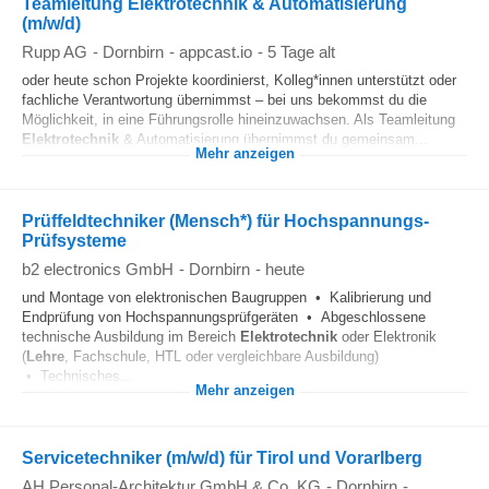
Teamleitung Elektrotechnik & Automatisierung
(m/w/d)
Rupp AG
-
Dornbirn
-
appcast.io
-
5 Tage alt
oder heute schon Projekte koordinierst, Kolleg*innen unterstützt oder
fachliche Verantwortung übernimmst – bei uns bekommst du die
Möglichkeit, in eine Führungsrolle hineinzuwachsen. Als Teamleitung
Elektrotechnik
& Automatisierung übernimmst du gemeinsam...
Mehr anzeigen
Prüffeldtechniker (Mensch*) für Hochspannungs-
Prüfsysteme
b2 electronics GmbH
-
Dornbirn
-
heute
und Montage von elektronischen Baugruppen • Kalibrierung und
Endprüfung von Hochspannungsprüfgeräten • Abgeschlossene
technische Ausbildung im Bereich
Elektrotechnik
oder Elektronik
(
Lehre
, Fachschule, HTL oder vergleichbare Ausbildung)
• Technisches...
Mehr anzeigen
Servicetechniker (m/w/d) für Tirol und Vorarlberg
AH Personal-Architektur GmbH & Co. KG
-
Dornbirn
-