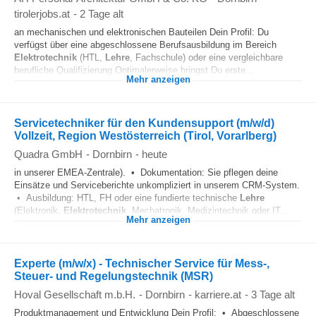
tirolerjobs.at
-
2 Tage alt
an mechanischen und elektronischen Bauteilen Dein Profil: Du
verfügst über eine abgeschlossene Berufsausbildung im Bereich
Elektrotechnik
(HTL,
Lehre
, Fachschule) oder eine vergleichbare
berufliche Qualifizierung Optimalerweise bringst Du erste...
Mehr anzeigen
Servicetechniker für den Kundensupport (m/w/d)
Vollzeit, Region Westösterreich (Tirol, Vorarlberg)
Quadra GmbH
-
Dornbirn
-
heute
in unserer EMEA-Zentrale). • Dokumentation: Sie pflegen deine
Einsätze und Serviceberichte unkompliziert in unserem CRM-System.
• Ausbildung: HTL, FH oder eine fundierte technische
Lehre
(Elektronik,
Elektrotechnik
, Mechatronik, Medizintechnik oder IT...
Mehr anzeigen
Experte (m/w/x) - Technischer Service für Mess-,
Steuer- und Regelungstechnik (MSR)
Hoval Gesellschaft m.b.H.
-
Dornbirn
-
karriere.at
-
3 Tage alt
Produktmanagement und Entwicklung Dein Profil: • Abgeschlossene