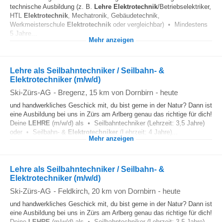
technische Ausbildung (z. B.
Lehre
Elektrotechnik
/Betriebselektriker,
HTL
Elektrotechnik
, Mechatronik, Gebäudetechnik,
Werkmeisterschule
Elektrotechnik
oder vergleichbar) • Mindestens
5 Jahre...
Mehr anzeigen
Lehre als Seilbahntechniker / Seilbahn- &
Elektrotechniker (m/w/d)
Ski-Zürs-AG
-
Bregenz
, 15 km von Dornbirn
-
heute
und handwerkliches Geschick mit, du bist gerne in der Natur? Dann ist
eine Ausbildung bei uns in Zürs am Arlberg genau das richtige für dich!
Deine
LEHRE
(m/w/d) als • Seilbahntechniker (Lehrzeit: 3,5 Jahre)
oder • Seilbahn- &
Elektrotechniker
(Lehrzeit: 4 Jahre)...
Mehr anzeigen
Lehre als Seilbahntechniker / Seilbahn- &
Elektrotechniker (m/w/d)
Ski-Zürs-AG
-
Feldkirch
, 20 km von Dornbirn
-
heute
und handwerkliches Geschick mit, du bist gerne in der Natur? Dann ist
eine Ausbildung bei uns in Zürs am Arlberg genau das richtige für dich!
Deine
LEHRE
(m/w/d) als • Seilbahntechniker (Lehrzeit: 3,5 Jahre)