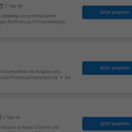
_available
2 Tage alt
Jetzt ansehen
en
Empfang
und professionellem
 enger Abstimmung mit Housekeeping,
.
Jetzt ansehen
d kontrollieren die Aufgaben des
ds und Prozessoptimierungen mit • Sie
lable
2 Tage alt
Jetzt ansehen
 inklusive In-Room Check-In und