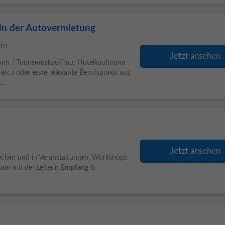
 in der Autovermietung
ern
Jetzt ansehen
ann / Tourismuskauffrau; Hotelkaufmann
tc.) oder erste relevante Berufspraxis aus
...
Jetzt ansehen
decken und in Veranstaltungen, Workshops
sam mit der Leiterin
Empfang
&