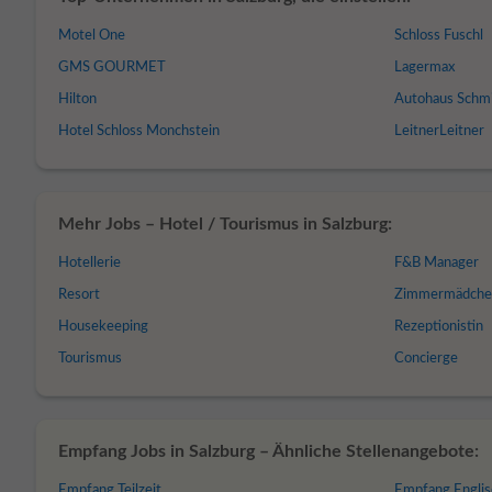
Motel One
Schloss Fuschl
GMS GOURMET
Lagermax
Hilton
Autohaus Schm
Hotel Schloss Monchstein
LeitnerLeitner
Mehr Jobs – Hotel / Tourismus in Salzburg:
Hotellerie
F&B Manager
Resort
Zimmermädche
Housekeeping
Rezeptionistin
Tourismus
Concierge
Empfang Jobs in Salzburg – Ähnliche Stellenangebote:
Empfang Teilzeit
Empfang Englis