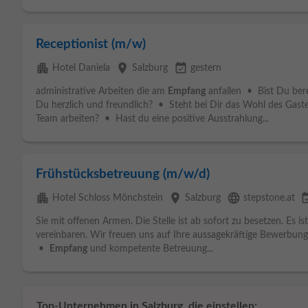
Receptionist (m/w)
apartment
place
event_available
Hotel Daniela
Salzburg
gestern
administrative Arbeiten die am
Empfang
anfallen • Bist Du bere
Du herzlich und freundlich? • Steht bei Dir das Wohl des Gaste
Team arbeiten? • Hast du eine positive Ausstrahlung...
Frühstücksbetreuung (m/w/d)
apartment
place
language
event_av
Hotel Schloss Mönchstein
Salzburg
stepstone.at
Sie mit offenen Armen. Die Stelle ist ab sofort zu besetzen. Es is
vereinbaren. Wir freuen uns auf Ihre aussagekräftige Bewerbung.
•
Empfang
und kompetente Betreuung...
Top-Unternehmen in Salzburg, die einstellen: