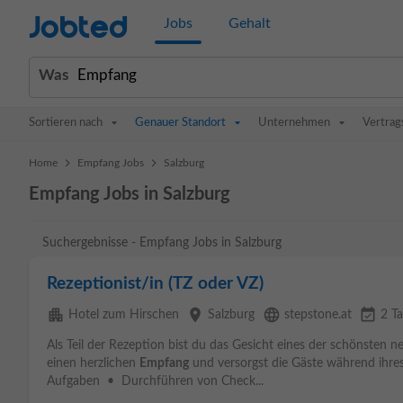
Jobted
Jobs
Gehalt
Was
Sortieren nach
Genauer Standort
Unternehmen
Vertrag
>
>
Home
Empfang Jobs
Salzburg
Empfang Jobs in Salzburg
Suchergebnisse - Empfang Jobs in Salzburg
Rezeptionist/in (TZ oder VZ)
apartment
place
language
event_available
Hotel zum Hirschen
Salzburg
stepstone.at
2 Ta
Als Teil der Rezeption bist du das Gesicht eines der schönsten n
einen herzlichen
Empfang
und versorgst die Gäste während ihres 
Aufgaben • Durchführen von Check...