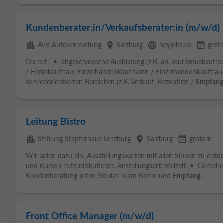
Kundenberater:in/Verkaufsberater:in (m/w/d)
apartment
place
language
event_available
Avis Autovermietung
Salzburg
heyjobs.co
gest
Du mit: • abgeschlossene Ausbildung (z.B. als Tourismuskaufm
/ Hotelkauffrau; Einzelhandelskaufmann / Einzelhandelskauffrau e
serviceorientierten Bereichen (z.B. Verkauf, Rezeption /
Empfang
Leitung Bistro
apartment
place
event_available
Stiftung Stapferhaus Lenzburg
Salzburg
gestern
Wir laden dazu ein, Ausstellungswelten mit allen Sinnen zu ent
und Kursen mitzudiskutieren. Anstellungsart: Vollzeit • Gemein
Kundenberatung leiten Sie das Team Bistro und
Empfang
...
Front Office Manager (m/w/d)