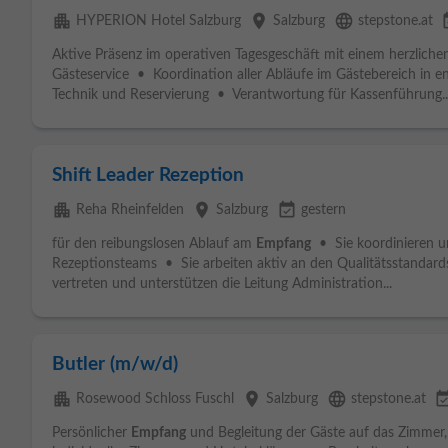
apartment
place
language
event
HYPERION Hotel Salzburg
Salzburg
stepstone.at
Aktive Präsenz im operativen Tagesgeschäft mit einem herzlich
Gästeservice • Koordination aller Abläufe im Gästebereich in
Technik und Reservierung • Verantwortung für Kassenführung..
Shift Leader Rezeption
apartment
place
event_available
Reha Rheinfelden
Salzburg
gestern
für den reibungslosen Ablauf am
Empfang
• Sie koordinieren un
Rezeptionsteams • Sie arbeiten aktiv an den Qualitätsstandar
vertreten und unterstützen die Leitung Administration...
Butler (m/w/d)
apartment
place
language
event_avai
Rosewood Schloss Fuschl
Salzburg
stepstone.at
Persönlicher
Empfang
und Begleitung der Gäste auf das Zimmer,