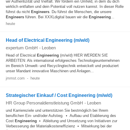
wir Authentizität und Vielfalt. Wir fördern ein Umfeld, in dem du dich
wirklich entfalten und dein Potential voll nutzen kannst. In dieser Rolle
führst du nicht
Engineers
. Du führst die Menschen, die unsere
Engineers
führen. Bei XXXLdigital bauen wir die
Engineering
...
heute
Head of Electrical Engineering (m/w/d)
expertum GmbH
-
Leoben
Head of Electrical
Engineering
(m/w/d) HIER WERDEN SIE
ARBEITEN: Als international erfolgreiches Technologieunternehmen
im Bereich Umwelt- und Recyclingtechnik entwickelt und produziert
unser Mandant innovative Maschinen und Anlagen...
jmmst.com
-
heute
Strategischer Einkauf / Cost Engineering (m/w/d)
HR Group Personaldienstleistung GmbH
-
Leoben
und Karriereziele und unterstützen Sie bestmöglich bei Ihrem
beruflichen Ein- und/oder Aufstieg. • Aufbau und Etablierung des
Cost
Engineering
• Ableitung und Umsetzung von Initiativen zur
Verbesserung der Materialkosteneffizienz • Mitwirkung bei der