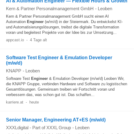
AI & Automation Engineer — Flexible Hours & Growth
Kern & Partner Personalmanagement GmbH
-
Leoben
Kern & Partner Personalmanagement GmbH sucht einen AI
Automation
Engineer
(w/m/d) in der Steiermark. Du entwickelst KI-
und Automatisierungslösungen, treibst die digitale Transformation
voran und begleitest Projekte von der Idee bis zur Umsetzung...
appcast.io
-
4 Tage alt
Software Test Engineer & Emulation Developer
(m/w/d)
KNAPP
-
Leoben
Software Test
Engineer
& Emulation Developer (m/w/d) Leoben Wir,
die KNAPP Gruppe, verbinden Hardware und Software zu logistischen
Gesamtlösungen. Gemeinsam treiben wir Fortschritt voran und
verbessern das, was schon gut ist. Das schaffen...
karriere.at
-
heute
Senior Manager, Engineering AT+ES (m/w/d)
XXXLdigital - Part of XXXL Group
-
Leoben