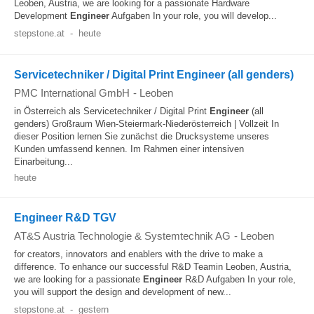
Leoben, Austria, we are looking for a passionate Hardware
Development
Engineer
Aufgaben In your role, you will develop...
stepstone.at
-
heute
Servicetechniker / Digital Print Engineer (all genders)
PMC International GmbH
-
Leoben
in Österreich als Servicetechniker / Digital Print
Engineer
(all
genders) Großraum Wien-Steiermark-Niederösterreich | Vollzeit In
dieser Position lernen Sie zunächst die Drucksysteme unseres
Kunden umfassend kennen. Im Rahmen einer intensiven
Einarbeitung...
heute
Engineer R&D TGV
AT&S Austria Technologie & Systemtechnik AG
-
Leoben
for creators, innovators and enablers with the drive to make a
difference. To enhance our successful R&D Teamin Leoben, Austria,
we are looking for a passionate
Engineer
R&D Aufgaben In your role,
you will support the design and development of new...
stepstone.at
-
gestern