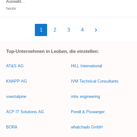
Auswahl...
heute
1
2
3
4
Top-Unternehmen in Leoben, die einstellen:
AT&S AG
HILL International
KNAPP AG
IVM Technical Consultants
voestalpine
mbs engineering
ACP IT Solutions AG
Pendl & Piswanger
BORA
whatchado GmbH