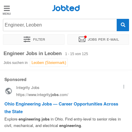
Jobted
Jobted
Jobs
Engineer, Leoben
Filter
Jobs per e-mail
Gehalt
Sortieren nach
Genauer Standort
Unternehmen
Personald
Engineer Jobs in Leoben
1 - 15 von 125
Jobs suchen in