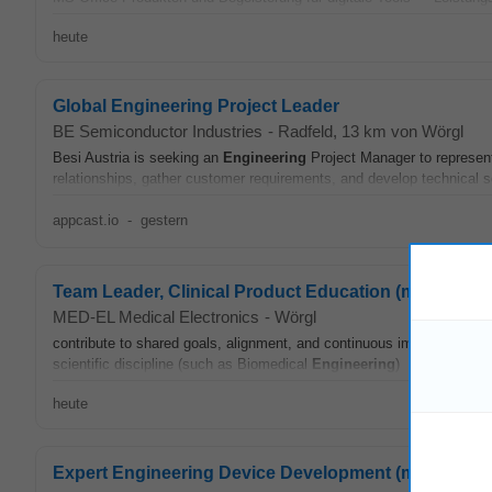
heute
Global Engineering Project Leader
BE Semiconductor Industries
-
Radfeld
, 13 km von Wörgl
Besi Austria is seeking an
Engineering
Project Manager to represent
relationships, gather customer requirements, and develop technical so
appcast.io
-
gestern
Team Leader, Clinical Product Education (m/f/d)
MED-EL Medical Electronics
-
Wörgl
contribute to shared goals, alignment, and continuous improvement a
scientific discipline (such as Biomedical
Engineering
) • Minimum 8+ 
heute
Expert Engineering Device Development (m/f/d)