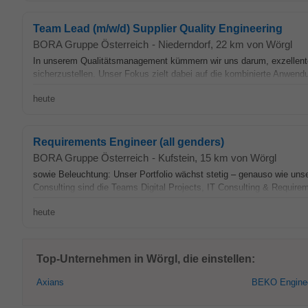
Team Lead (m/w/d) Supplier Quality Engineering
BORA Gruppe Österreich
-
Niederndorf
, 22 km von Wörgl
In unserem Qualitätsmanagement kümmern wir uns darum, exzellente 
sicherzustellen. Unser Fokus zielt dabei auf die kombinierte Anwendu
heute
Requirements Engineer (all genders)
BORA Gruppe Österreich
-
Kufstein
, 15 km von Wörgl
sowie Beleuchtung: Unser Portfolio wächst stetig – genauso wie unser
Consulting sind die Teams Digital Projects, IT Consulting & Requir
heute
Top-Unternehmen in Wörgl, die einstellen:
Axians
BEKO Enginee