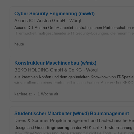
Cyber Security Engineering (m/w/d)
Axians ICT Austria GmbH
-
Wörgl
Axians ICT Austria GmbH arbeitet in strategischen Partnerschaften in
IT entwickelt maßgeschneiderte IT Security-Lösungen, die renommier
heute
Konstrukteur Maschinenbau (w/m/x)
BEKO HOLDING GmbH & Co KG
-
Wörgl
aus kreativen Köpfen und dem gebündelten Know-how von IT-Spezial
wir vor allem an eines: Fortschritt in allen Farben. Aber wir bei BEKO
karriere.at
-
1 Woche alt
Studentischer Mitarbeiter (w/m/d) Baumanagement
Drees & Sommer Projektmanagement und bautechnische B
Design and Green
Engineering
an der FH Kuchl • Erste Erfahrung i
MS-Office-Produkten und Begeisterung für digitale Tools • Leistung