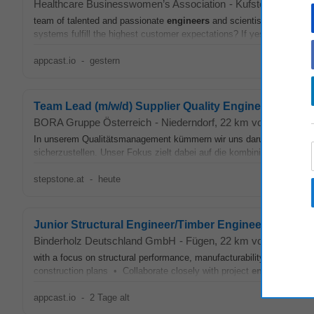
Healthcare Businesswomen’s Association
-
Kufstein
, 15 km 
team of talented and passionate
engineers
and scientists who are re
systems fulfill the highest customer expectations? If yes, then this is 
appcast.io
-
gestern
Team Lead (m/w/d) Supplier Quality Engineering
BORA Gruppe Österreich
-
Niederndorf
, 22 km von Wörgl
In unserem Qualitätsmanagement kümmern wir uns darum, exzellente 
sicherzustellen. Unser Fokus zielt dabei auf die kombinierte Anwendu
stepstone.at
-
heute
Junior Structural Engineer/Timber Engineering
Binderholz Deutschland GmbH
-
Fügen
, 22 km von Wörgl
with a focus on structural performance, manufacturability and ease of
construction plans • Collaborate closely with project
engineers
, ar
appcast.io
-
2 Tage alt