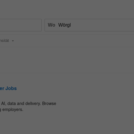
Wo
nsität