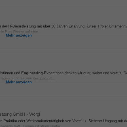
 der IT-Dienstleistung mit über 30 Jahren Erfahrung. Unser Tiroler Unternehm
te Kund*innen auf eine...
Mehr anzeigen
istinnen und
Engineering
-Expertinnen denken wir quer, weiter und voraus. D
 reden nicht nur von der Zukunft...
Mehr anzeigen
eratung GmbH
-
Wörgl
n Praktika oder Werkstudententätigkeit von Vorteil • Sicherer Umgang mit d
sbereitschaft, Kommunikationsstärke...