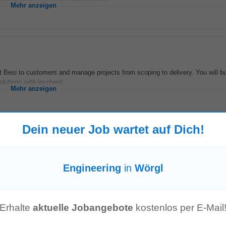
Mehr anzeigen
 Besi to customers and manage projects from scoping to delivery. You will bu
lutions with involved...
Mehr anzeigen
Dein neuer Job wartet auf Dich!
cross teams • Master's degree or higher (University, FH) in Audiology, or a 
Engineering
in
Wörgl
years of significant and relevant...
Mehr anzeigen
Erhalte
aktuelle Jobangebote
kostenlos per E-Mail