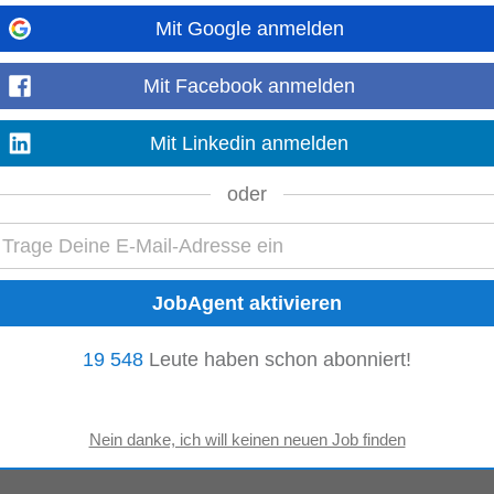
von Wörgl
Mit Google anmelden
sponsible for the development of parenteral combination products to ensure th
the opportunity for...
Mehr anzeigen
Mit Facebook anmelden
Mit Linkedin anmelden
oder
Produktqualität sowie weitreichende Dienstleistungsqualität für unsere Pre
ng von kreativen...
Mehr anzeigen
19 548
Leute haben schon abonniert!
 installation • Prepare structural drawings, including general arrangement, po
chitects, production teams...
Mehr anzeigen