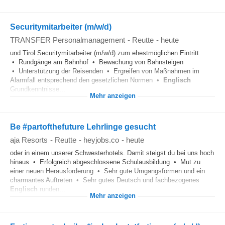
Securitymitarbeiter (m/w/d)
TRANSFER Personalmanagement
-
Reutte
-
heute
und Tirol Securitymitarbeiter (m/w/d) zum ehestmöglichen Eintritt.
• Rundgänge am Bahnhof • Bewachung von Bahnsteigen
• Unterstützung der Reisenden • Ergreifen von Maßnahmen im
Alarmfall entsprechend den gesetzlichen Normen •
Englisch
Grundkenntnisse...
Mehr anzeigen
Be #partofthefuture Lehrlinge gesucht
aja Resorts
-
Reutte
-
heyjobs.co
-
heute
oder in einem unserer Schwesterhotels. Damit steigst du bei uns hoch
hinaus • Erfolgreich abgeschlossene Schulausbildung • Mut zu
einer neuen Herausforderung • Sehr gute Umgangsformen und ein
charmantes Auftreten • Sehr gutes Deutsch und fachbezogenes
Englisch
runden...
Mehr anzeigen