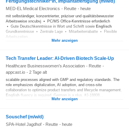
Fertigungstechniker*in, Implantatfertigung (m/w/d)
MED-EL Medical Electronics
-
Reutte
-
heute
mit selbständiger, konzentrierter, präziser und qualitätsbewusster
Arbeitsweise xncubvj • PC/MS Office-Kenntnisse erforderlich
• Gute Deutschkenntnisse in Wort und Schrift sowie
Englisch
Grundkenntnisse • Zentrale Lage • Mitarbeiterrabatte • Flexible
Arbeitszeiten...
Mehr anzeigen
Tech Transfer Leader: AI-Driven Biotech Scale-Up
Healthcare Businesswomen’s Association
-
Reutte
-
appcast.io
-
2 Tage alt
scalable processes aligned with GMP and regulatory standards. The
role emphasizes digitalization, AI adoption, and cross-site
collaboration to optimize product transfers and lifecycle management.
English
fluency is required, German is a plus. #J-18808...
Mehr anzeigen
Souschef (m/w/d)
SPA-Hotel Jagdhof
-
Reutte
-
heute