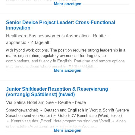
Mehr anzeigen
Senior Device Project Leader: Cross-Functional
Innovation
Healthcare Businesswomen’s Association
-
Reutte
-
appcast.io
-
2 Tage alt
with hybrid work options. The position requires strong leadership in a
matrix organization, regulatory awareness for drug-device
combinations, and fluency in
English
. Part-time and remote options
may be considered where possible. #J-18808-Ljbffr...
Mehr anzeigen
Junior Shiftleader Rezeption & Reservierung
(vorrangig Spätdienst) (m/w/d)
Via Salina Hotel am See
-
Reutte
-
heute
Sprachgewandheit • Deutsch und
Englisch
in Wort & Schrift (weitere
Sprachen sind von Vorteil) • Gute EDV Kenntnisse (Word, Excel)
• Kenntnisse des „Protel“ Hotelprogramms sind von Vorteil • einen
unbefristeten Arbeitsvertrag • eine 5-Tage-Woche...
Mehr anzeigen