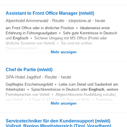
Assistant to Front Office Manager (m/w/d)
Alpenhotel Ammerwald
-
Reutte
-
stepstone.at
-
heute
am Front Office oder in ähnlicher Position • Idealerweise erste
Erfahrung in Führungsaufgaben • Sehr gute Kenntnisse in Deutsch
und
Englisch
• Sicherer Umgang mit MS Office (Protel oder
ähnliche Systeme von Vorteil) • Sie sind ein echtes
Organisationstalent...
Mehr anzeigen
Chef de Partie (m/w/d)
SPA-Hotel Jagdhof
-
Reutte
-
heute
Gepflegtes Erscheinungsbild • Liebe zum Detail und Sauberkeit am
Arbeitsplatz • Sprachkenntnisse in Deutsch oder
Englisch
, weitere
Fremdsprachen von Vorteil • Abgeschlossene Ausbildung xncubvj
von Vorteil • 5 Tage | 5 1⁄2 Tage | 6 Tage zur Wahl • Teamhaus...
Mehr anzeigen
Servicetechniker für den Kundensupport (m/w/d)
Vollzeit, Region Westösterreich (Tirol, Vorarlberg)