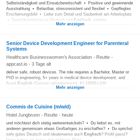
Selbstständigkeit und Einsatzbereitschaft • Positive und gewinnende
Ausstrahlung • Belastbar, stressresistent und flexibel • Gepflegtes
Erscheinungsbild • Liebe zum Detail und Sauberkeit am Arbeitsplatz
• Sprachkenntnisse in Deutsch und
Englisch
, weitere...
Mehr anzeigen
Senior Device Development Engineer for Parenteral
Systems
Healthcare Businesswomen’s Association
-
Reutte
-
appcast.io
-
3 Tage alt
deliver safe, robust devices. The role requires a Bachelor, Master or
PhD in engineering, 5+ years in medical device development, and
fluent
English
(German advantageous). #J-18808-Ljbffr...
Mehr anzeigen
Commis de Cuisine (m/w/d)
Hotel Jungbrunn
-
Reutte
-
heute
und möchtest dich stetig weiterentwickeln? • Du liebst es, mit
anderen gemeinsam etwas Großartiges zu erschaffen? • Du sprichst
sehr gutes Deutsch und idealerweise auch
Englisch
? Profil passt?
Dann haben wir genau den richtigen Platz...