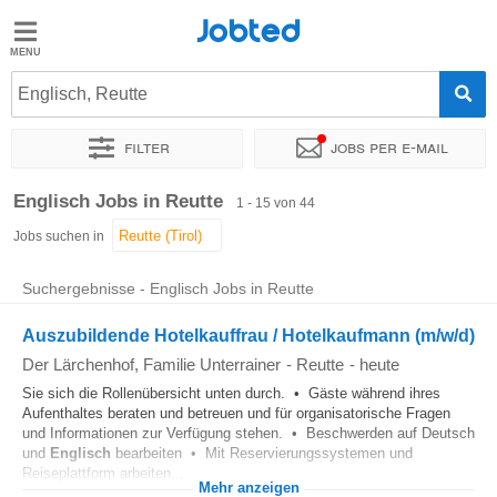
Jobted
Jobted
Jobs
Englisch, Reutte
Filter
Jobs per e-mail
Gehalt
Sortieren nach
Genauer Standort
Unternehmen
Zeitintens
Englisch Jobs in Reutte
1 - 15 von 44
Jobs suchen in
Suchergebnisse - Englisch Jobs in Reutte
Auszubildende Hotelkauffrau / Hotelkaufmann (m/w/d)
Der Lärchenhof, Familie Unterrainer
-
Reutte
-
heute
Sie sich die Rollenübersicht unten durch. • Gäste während ihres
Aufenthaltes beraten und betreuen und für organisatorische Fragen
und Informationen zur Verfügung stehen. • Beschwerden auf Deutsch
und
Englisch
bearbeiten • Mit Reservierungssystemen und
Reiseplattform arbeiten...
Mehr anzeigen