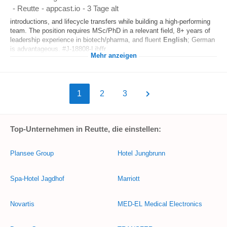
-
Reutte
-
appcast.io
-
3 Tage alt
introductions, and lifecycle transfers while building a high-performing
team. The position requires MSc/PhD in a relevant field, 8+ years of
leadership experience in biotech/pharma, and fluent
English
; German
is advantageous. #J-18808-Ljbffr...
Mehr anzeigen
1
2
3
Top-Unternehmen in Reutte, die einstellen:
Plansee Group
Hotel Jungbrunn
Spa-Hotel Jagdhof
Marriott
Novartis
MED-EL Medical Electronics