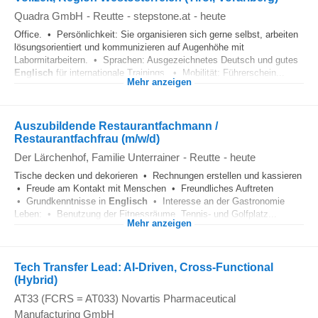
Quadra GmbH
-
Reutte
-
stepstone.at
-
heute
Office. • Persönlichkeit: Sie organisieren sich gerne selbst, arbeiten
lösungsorientiert und kommunizieren auf Augenhöhe mit
Labormitarbeitern. • Sprachen: Ausgezeichnetes Deutsch und gutes
Englisch
für internationale Trainings. • Mobilität: Führerschein...
Mehr anzeigen
Auszubildende Restaurantfachmann /
Restaurantfachfrau (m/w/d)
Der Lärchenhof, Familie Unterrainer
-
Reutte
-
heute
Tische decken und dekorieren • Rechnungen erstellen und kassieren
• Freude am Kontakt mit Menschen • Freundliches Auftreten
• Grundkenntnisse in
Englisch
• Interesse an der Gastronomie
Leben: • Benutzung der Fitnessräume, Tennis- und Golfplatz...
Mehr anzeigen
Tech Transfer Lead: AI-Driven, Cross-Functional
(Hybrid)
AT33 (FCRS = AT033) Novartis Pharmaceutical
Manufacturing GmbH