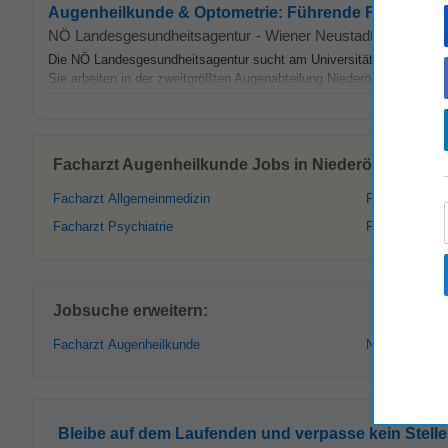
Augenheilkunde & Optometrie: Führende Facharztpo
NÖ Landesgesundheitsagentur
-
Wiener Neustadt
-
appcast.
Die NÖ Landesgesundheitsagentur sucht am Universitätsklinikum Wi
Sie arbeiten in der zweitgrößten Augenabteilung Niederösterreichs un
Facharzt Augenheilkunde Jobs in Niederösterreich 
Facharzt Allgemeinmedizin
Facharzt Inne
Facharzt Psychiatrie
Facharzt Orth
Jobsuche erweitern:
Facharzt Augenheilkunde
Niederösterre
Bleibe auf dem Laufenden und verpasse kein Stell