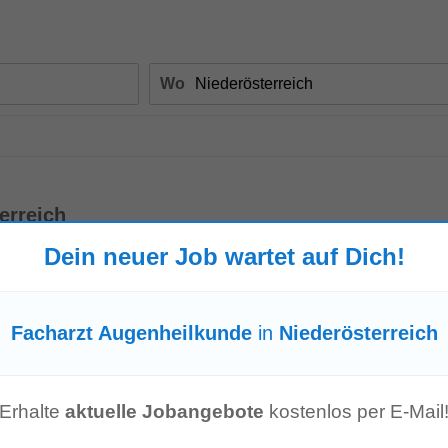
Wo
erreich
Dein neuer Job wartet auf Dich!
reich
tometrie
Facharzt Augenheilkunde
in
Niederösterreich
io
-
4 Tage alt
trie. eine Fachärztin bzw. einen
Facharzt
für
Augenheilkunde
und Optometr
gung sowie die konservativen und operativen...
Mehr anzeigen
Erhalte
aktuelle Jobangebote
kostenlos per E-Mail