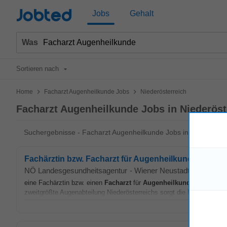
Jobted
Jobs
Gehalt
Was
Sortieren nach
>
>
Home
Facharzt Augenheilkunde Jobs
Niederösterreich
Facharzt Augenheilkunde Jobs in Niederöst
Suchergebnisse - Facharzt Augenheilkunde Jobs in Niederöster
Fachärztin bzw. Facharzt für Augenheilkunde und Op
NÖ Landesgesundheitsagentur
-
Wiener Neustadt
-
appcast.
eine Fachärztin bzw. einen
Facharzt
für
Augenheilkunde
und Optome
zweitgrößte Augenabteilung Niederösterreichs sorgt die Notfallversor