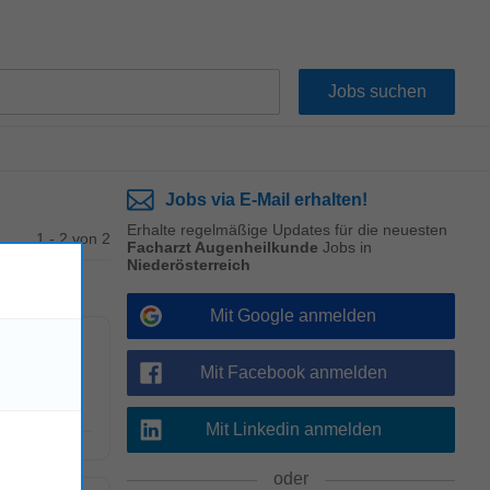
Jobs via E-Mail erhalten!
Erhalte regelmäßige Updates für die neuesten
1 - 2 von 2
Facharzt Augenheilkunde
Jobs in
Niederösterreich
Mit Google anmelden
Mit Facebook anmelden
ie Als
Mit Linkedin anmelden
!
oder