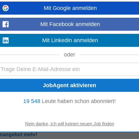
sition
Mit Google anmelden
io
-
4 Tage alt
ener Neustadt eine Fachärztin bzw. einen
Facharzt
für
Augenheilkunde
und 
Mit Facebook anmelden
d betreuen Notfallversorgung...
Mehr anzeigen
Mit Linkedin anmelden
– Ähnliche Stellenangebote:
oder
re Medizin
Facharzt Nephrologie
opädie
Facharzt Gynäkologie
19 548
Leute haben schon abonniert!
ich
enangebot mehr!