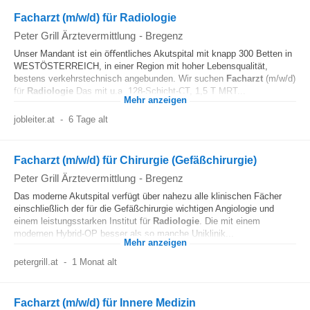
Facharzt (m/w/d) für Radiologie
Peter Grill Ärztevermittlung
-
Bregenz
Unser Mandant ist ein öﬀentliches Akutspital mit knapp 300 Betten in
WESTÖSTERREICH, in einer Region mit hoher Lebensqualität,
bestens verkehrstechnisch angebunden. Wir suchen
Facharzt
(m/w/d)
für
Radiologie
Das mit u.a. 128-Schicht-CT, 1,5 T MRT...
Mehr anzeigen
jobleiter.at
-
6 Tage alt
Facharzt (m/w/d) für Chirurgie (Gefäßchirurgie)
Peter Grill Ärztevermittlung
-
Bregenz
Das moderne Akutspital verfügt über nahezu alle klinischen Fächer
einschließlich der für die Gefäßchirurgie wichtigen Angiologie und
einem leistungsstarken Institut für
Radiologie
. Die mit einem
modernen Hybrid-OP besser als so manche Uniklinik...
Mehr anzeigen
petergrill.at
-
1 Monat alt
Facharzt (m/w/d) für Innere Medizin