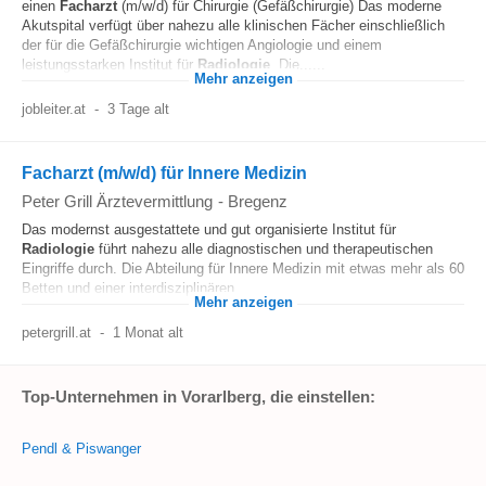
einen
Facharzt
(m/w/d) für Chirurgie (Gefäßchirurgie) Das moderne
Akutspital verfügt über nahezu alle klinischen Fächer einschließlich
der für die Gefäßchirurgie wichtigen Angiologie und einem
leistungsstarken Institut für
Radiologie
. Die......
Mehr anzeigen
jobleiter.at
-
3 Tage alt
Facharzt (m/w/d) für Innere Medizin
Peter Grill Ärztevermittlung
-
Bregenz
Das modernst ausgestattete und gut organisierte Institut für
Radiologie
führt nahezu alle diagnostischen und therapeutischen
Eingriffe durch. Die Abteilung für Innere Medizin mit etwas mehr als 60
Betten und einer interdisziplinären...
Mehr anzeigen
petergrill.at
-
1 Monat alt
Top-Unternehmen in Vorarlberg, die einstellen:
Pendl & Piswanger