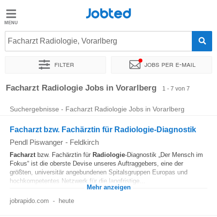
Jobted
Jobted
Jobs
Facharzt Radiologie, Vorarlberg
Filter
Jobs per e-mail
Gehalt
Sortieren nach
Unternehmen
Personaldienstleister
Facharzt Radiologie Jobs in Vorarlberg
1 - 7 von 7
Suchergebnisse - Facharzt Radiologie Jobs in Vorarlberg
Facharzt bzw. Fachärztin für Radiologie-Diagnostik
Pendl Piswanger
-
Feldkirch
Facharzt
bzw. Fachärztin für
Radiologie
-Diagnostik „Der Mensch im
Fokus“ ist die oberste Devise unseres Auftraggebers, eine der
größten, universitär angebundenen Spitalsgruppen Europas und
hochkompetentes Netzwerk für die langfristige...
Mehr anzeigen
jobrapido.com
-
heute