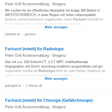
Peter Grill Ärztevermittlung
-
Bregenz
Wir suchen für ein öffentliches Akutspital mit knapp 300 Betten in
WESTÖSTERREICH, in einer Region mit hoher Lebensqualität,
bestens verkehrstechnisch angebunden, einen
Facharzt
(m/w/d) für
Innere Medizin Das modernst ausgestattete und gut...
Mehr anzeigen
jobleiter.at
-
gestern
Facharzt (m/w/d) für Radiologie
Peter Grill Ärztevermittlung
-
Bregenz
Das mit u.a. 128-Schicht-CT, 1,5 T MRT, multifunktionale
Angiographie und Durch- leuchtung modernst ausgestattete und gut
organisierte Institut für
Radiologie
führt ein sehr breites Spektrum an
diagnostischen und therapeutischen Eingriﬀ en...
Mehr anzeigen
petergrill.at
-
1 Monat alt
Facharzt (m/w/d) für Chirurgie (Gefäßchirurgie)
Peter Grill Ärztevermittlung
-
Bregenz