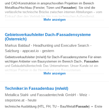
und CAD-Konstruktion in anspruchsvollen Projekten im Bereich
Metallbau/Hochbau (Fenster, Türen und
Fassaden
). Sie sind die
verlässliche technische Brücke zwischen internen Abteilungen – vom
Einkauf über den Vertrieb bis hin zum technischen Außendienst...
Mehr anzeigen
Gebietsverkaufsleiter Dach-/Fassadensysteme
(Österreich)
Markus Baldauf - Headhunting und Executive Search
-
Salzburg
-
appcast.io
-
gestern
Gebietsverkaufsleiter (m/w/d) für Dach-/Fassadensysteme Für einen
wichtigen Anbieter von Bausystemen im Bereich Dach-,
Fassaden
und Gebäudehüllentechnik Das Unternehmen: Unser Kunde ist ein
wichtiger Partner in der Herstellung von Bausystemen...
Mehr anzeigen
Techniker:in Fassadenbau (m/w/d)
Metallica Stahl- und Fassadentechnik GmbH
-
Weiz
-
stepstone.at
-
heute
technische Ausbildung (HTL, FH, TU – Bau/Metall/
Fassade
) • Erste