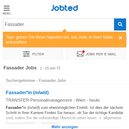
Jobted
Jobted
Jobs
Fassader
Tipp: geben Sie Ihren Standort ein, um Jobs in Ihrer Nähe
Gehalt
anzusehen
Filter
Jobs per e-mail
Sortieren nach
Unternehmen
Personaldienstleister
Zeitin
Fassader Jobs
1 - 15 von 72
Suchergebnisse - Fassader Jobs
Fassader*in (m/w/d)
TRANSFER Personalmanagement
-
Wien
-
heute
Fassader
*in (m/w/d) zum ehestmöglichen Eintritt. Ist dies der nächste
Schritt in Ihrer Karriere Finden Sie heraus, ob Sie der richtige Kandidat
sind, indem Sie die vollständige Übersicht unten lesen. • allgemeine
Fassadenarbeiten • Anbringen...
Mehr anzeigen