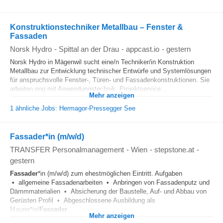
Konstruktionstechniker Metallbau – Fenster &
Fassaden
Norsk Hydro
-
Spittal an der Drau
-
appcast.io
-
gestern
Norsk Hydro in Mägenwil sucht eine/n Techniker/in Konstruktion
Metallbau zur Entwicklung technischer Entwürfe und Systemlösungen
für anspruchsvolle Fenster-, Türen- und Fassadenkonstruktionen. Sie
arbeiten eng mit Anwendungstechnik, Projektservice...
Mehr anzeigen
1 ähnliche Jobs: Hermagor-Pressegger See
Fassader*in (m/w/d)
TRANSFER Personalmanagement
-
Wien
-
stepstone.at
-
gestern
Fassader
*in (m/w/d) zum ehestmöglichen Eintritt. Aufgaben
• allgemeine Fassadenarbeiten • Anbringen von Fassadenputz und
Dämmmaterialien • Absicherung der Baustelle, Auf- und Abbau von
Gerüsten Profil • Abgeschlossene Ausbildung als
Maurer*in/
Fassader
...
Mehr anzeigen