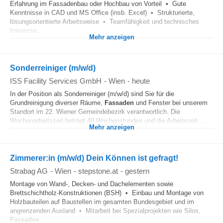
Erfahrung im Fassadenbau oder Hochbau von Vorteil • Gute
Kenntnisse in CAD und MS Office (insb. Excel) • Strukturierte,
lösungsorientierte Arbeitsweise • Teamfähigkeit und technisches
Interesse...
Mehr anzeigen
Sonderreiniger (m/w/d)
ISS Facility Services GmbH
-
Wien
-
heute
In der Position als Sonderreiniger (m/w/d) sind Sie für die
Grundreinigung diverser Räume,
Fassaden
und Fenster bei unserem
Standort im 22. Wiener Gemeindebezirk verantwortlich. Die
Wochenarbeitszeit beträgt 40 Wochenstunden und die Arbeitszeit...
Mehr anzeigen
Zimmerer:in (m/w/d) Dein Können ist gefragt!
Strabag AG
-
Wien
-
stepstone.at
-
gestern
Montage von Wand-, Decken- und Dachelementen sowie
Brettschichtholz-Konstruktionen (BSH) • Einbau und Montage von
Holzbauteilen auf Baustellen im gesamten Bundesgebiet und im
angrenzenden Ausland • Mitarbeit bei Spezialprojekten wie Silos,
Fassaden
...