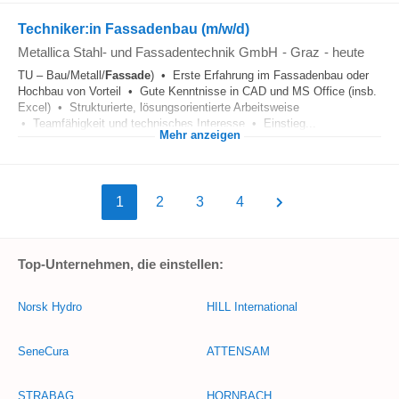
Techniker:in Fassadenbau (m/w/d)
Metallica Stahl- und Fassadentechnik GmbH
-
Graz
-
heute
TU – Bau/Metall/
Fassade
) • Erste Erfahrung im Fassadenbau oder
Hochbau von Vorteil • Gute Kenntnisse in CAD und MS Office (insb.
Excel) • Strukturierte, lösungsorientierte Arbeitsweise
• Teamfähigkeit und technisches Interesse • Einstieg...
Mehr anzeigen
1
2
3
4
Top-Unternehmen, die einstellen:
Norsk Hydro
HILL International
SeneCura
ATTENSAM
STRABAG
HORNBACH