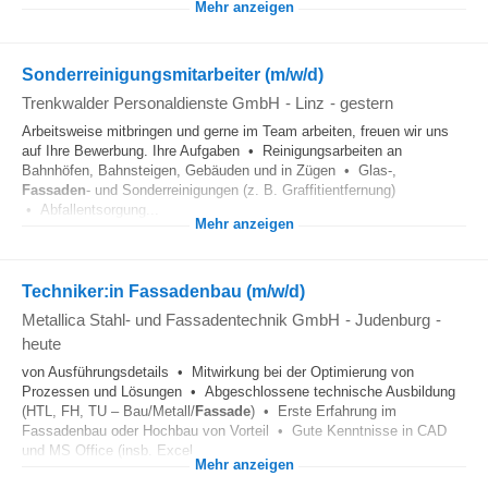
Mehr anzeigen
Sonderreinigungsmitarbeiter (m/w/d)
Trenkwalder Personaldienste GmbH
-
Linz
-
gestern
Arbeitsweise mitbringen und gerne im Team arbeiten, freuen wir uns
auf Ihre Bewerbung. Ihre Aufgaben • Reinigungsarbeiten an
Bahnhöfen, Bahnsteigen, Gebäuden und in Zügen • Glas-,
Fassaden
- und Sonderreinigungen (z. B. Graffitientfernung)
• Abfallentsorgung...
Mehr anzeigen
Techniker:in Fassadenbau (m/w/d)
Metallica Stahl- und Fassadentechnik GmbH
-
Judenburg
-
heute
von Ausführungsdetails • Mitwirkung bei der Optimierung von
Prozessen und Lösungen • Abgeschlossene technische Ausbildung
(HTL, FH, TU – Bau/Metall/
Fassade
) • Erste Erfahrung im
Fassadenbau oder Hochbau von Vorteil • Gute Kenntnisse in CAD
und MS Office (insb. Excel...
Mehr anzeigen