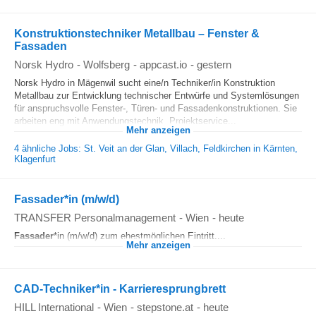
Konstruktionstechniker Metallbau – Fenster &
Fassaden
Norsk Hydro
-
Wolfsberg
-
appcast.io
-
gestern
Norsk Hydro in Mägenwil sucht eine/n Techniker/in Konstruktion
Metallbau zur Entwicklung technischer Entwürfe und Systemlösungen
für anspruchsvolle Fenster-, Türen- und Fassadenkonstruktionen. Sie
arbeiten eng mit Anwendungstechnik, Projektservice...
Mehr anzeigen
4 ähnliche Jobs: St. Veit an der Glan, Villach, Feldkirchen in Kärnten,
Klagenfurt
Fassader*in (m/w/d)
TRANSFER Personalmanagement
-
Wien
-
heute
Fassader
*in (m/w/d) zum ehestmöglichen Eintritt....
Mehr anzeigen
CAD-Techniker*in - Karrieresprungbrett
HILL International
-
Wien
-
stepstone.at
-
heute