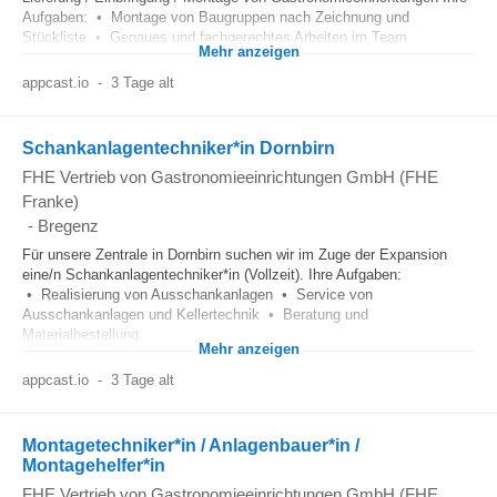
Aufgaben: • Montage von Baugruppen nach Zeichnung und
Stückliste • Genaues und fachgerechtes Arbeiten im Team
Mehr anzeigen
appcast.io
-
3 Tage alt
Schankanlagentechniker*in Dornbirn
FHE Vertrieb von Gastronomieeinrichtungen GmbH (FHE
Franke)
-
Bregenz
Für unsere Zentrale in Dornbirn suchen wir im Zuge der Expansion
eine/n Schankanlagentechniker*in (Vollzeit). Ihre Aufgaben:
• Realisierung von Ausschankanlagen • Service von
Ausschankanlagen und Kellertechnik • Beratung und
Materialbestellung
Mehr anzeigen
appcast.io
-
3 Tage alt
Montagetechniker*in / Anlagenbauer*in /
Montagehelfer*in
FHE Vertrieb von Gastronomieeinrichtungen GmbH (FHE