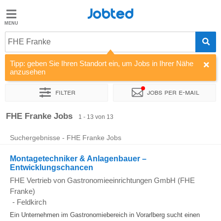
Jobted
Jobted
Jobs
FHE Franke
Tipp: geben Sie Ihren Standort ein, um Jobs in Ihrer Nähe
Gehalt
anzusehen
Filter
Jobs per e-mail
Sortieren nach
Unternehmen
FHE Franke Jobs
1 - 13 von 13
Suchergebnisse - FHE Franke Jobs
Montagetechniker & Anlagenbauer –
Entwicklungschancen
FHE Vertrieb von Gastronomieeinrichtungen GmbH (FHE
Franke)
-
Feldkirch
Ein Unternehmen im Gastronomiebereich in Vorarlberg sucht einen