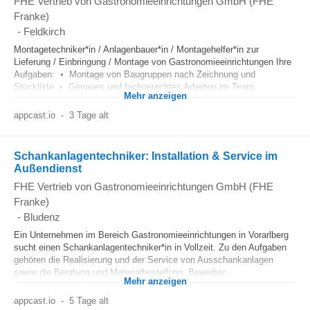
FHE Vertrieb von Gastronomieeinrichtungen GmbH (FHE
Franke)
-
Feldkirch
Montagetechniker*in / Anlagenbauer*in / Montagehelfer*in zur
Lieferung / Einbringung / Montage von Gastronomieeinrichtungen Ihre
Aufgaben: • Montage von Baugruppen nach Zeichnung und
Stückliste • Genaues und fachgerechtes Arbeiten im Team
Mehr anzeigen
appcast.io
-
3 Tage alt
Schankanlagentechniker: Installation & Service im
Außendienst
FHE Vertrieb von Gastronomieeinrichtungen GmbH (FHE
Franke)
-
Bludenz
Ein Unternehmen im Bereich Gastronomieeinrichtungen in Vorarlberg
sucht einen Schankanlagentechniker*in in Vollzeit. Zu den Aufgaben
gehören die Realisierung und der Service von Ausschankanlagen
sowie die Beratung und Materialbestellung. Bewerber...
Mehr anzeigen
appcast.io
-
5 Tage alt