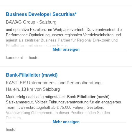
Business Developer Securities*
BAWAG Group
-
Salzburg
und operative Exzellenz im Wertpapiervertrieb. Du verantwortest die
Performance-Optimierung unserer regionalen Vertriebseinheiten und
agierst als zentraler Business Partner für Regional Direktoren und
Filialleiter
- mit einem klaren Fokus...
Mehr anzeigen
karriere.at
-
heute
Bank-Filialleiter (m/w/d)
KASTLER Unternehmens- und Personalberatung
-
Hallein
, 13 km von Salzburg
Markterfolg nachhaltig mitgestaltet. Bank-
Filialleiter
(m/w/d)
Salzkammergut, Vollzeit Führungsverantwortung für ein engagiertes
Team | Jahresbruttogehalt ab € 75.000 Führen. Gestalten.
Verantwortung übernehmen. In dieser Position finden Sie den
Freiraum...
Mehr anzeigen
heute