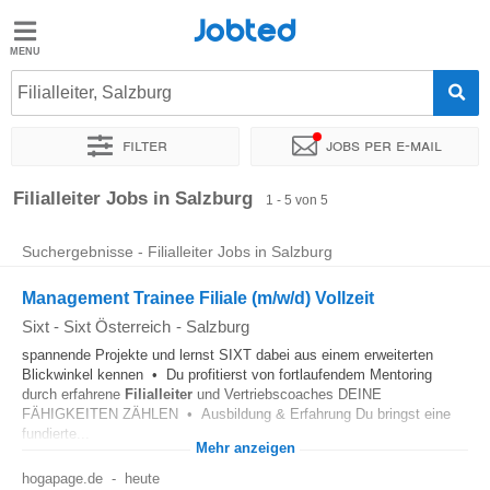
Jobted
Jobted
Jobs
Filialleiter, Salzburg
Filter
Jobs per e-mail
Gehalt
Sortieren nach
Genauer Standort
Unternehmen
Zeitintens
Filialleiter Jobs in Salzburg
1 - 5 von 5
Suchergebnisse - Filialleiter Jobs in Salzburg
Management Trainee Filiale (m/w/d) Vollzeit
Sixt - Sixt Österreich
-
Salzburg
spannende Projekte und lernst SIXT dabei aus einem erweiterten
Blickwinkel kennen • Du profitierst von fortlaufendem Mentoring
durch erfahrene
Filialleiter
und Vertriebscoaches DEINE
FÄHIGKEITEN ZÄHLEN • Ausbildung & Erfahrung Du bringst eine
fundierte...
Mehr anzeigen
hogapage.de
-
heute