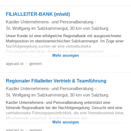
FILIALLEITER-BANK (m/w/d)
Kastler Unternehmens- und Personalberatung
-
St. Wolfgang im Salzkammergut
, 30 km von Salzburg
Unser Kunde ist eine erfolgreiche Regionalbank mit ausgezeichneter
Marktposition im oberösterreichischen Salzkammergut. Im Zuge einer
Nachfolgeregelung suchen wir eine vertriebsstarke
Führungspersönlichkeit, die nicht nur eine Vertriebseinheit...
Mehr anzeigen
appcast.io
-
gestern
Regionaler Filialleiter Vertrieb & Teamführung
Kastler Unternehmens- und Personalberatung
-
St. Wolfgang im Salzkammergut
, 30 km von Salzburg
Kastler Unternehmens- und Personalberatung unterstützt eine
führende Regionalbank bei der Nachfolgeregelung. Gesucht wird eine
vertriebsstarke Führungspersönlichkeit, die eine Vertriebseinheit leitet,
Mitarbeitende entwickelt, Kunden begeistert und...
Mehr anzeigen
appcast.io
-
gestern