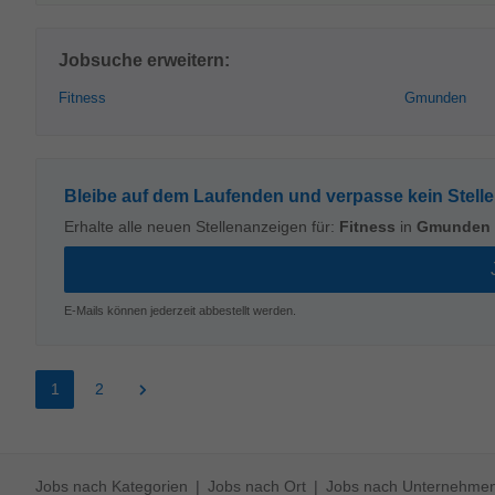
Jobsuche erweitern:
Fitness
Gmunden
Bleibe auf dem Laufenden und verpasse kein Stell
Erhalte alle neuen Stellenanzeigen für:
Fitness
in
Gmunden
E-Mails können jederzeit abbestellt werden.
1
2
Jobs nach Kategorien
Jobs nach Ort
Jobs nach Unternehme