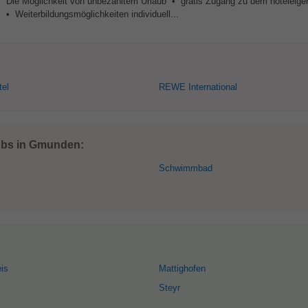
er • Die Möglichkeit von unbezahltem Urlaub • gratis Zugang zu dem hotelei
• Weiterbildungsmöglichkeiten individuell...
tel
REWE International
Jobs in Gmunden:
Schwimmbad
eis
Mattighofen
Steyr