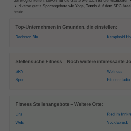
der Möglichkeiten, sowohl für die Gäste wie auch für die Mitarbeit
• diverse gratis Sportangebote wie Yoga, Tennis Auf dem SPG Areal 
heute
Top-Unternehmen in Gmunden, die einstellen:
Radisson Blu
Kempinski Ho
Stellensuche Fitness – Noch weitere interessante 
SPA
Wellness
Sport
Fitnessstudio
Fitness Stellenangebote – Weitere Orte:
Linz
Ried im Innkr
Wels
Vöcklabruck