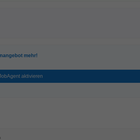
enangebot mehr!
n