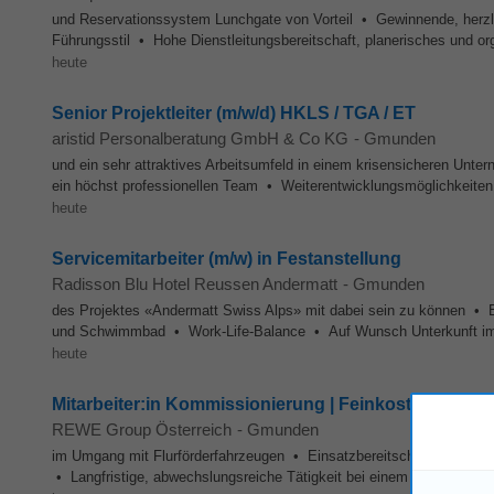
und Reservationssystem Lunchgate von Vorteil • Gewinnende, herz
Führungsstil • Hohe Dienstleitungsbereitschaft, planerisches und o
heute
Senior Projektleiter (m/w/d) HKLS / TGA / ET
aristid Personalberatung GmbH & Co KG
-
Gmunden
und ein sehr attraktives Arbeitsumfeld in einem krisensicheren Unte
ein höchst professionellen Team • Weiterentwicklungsmöglichkeiten 
heute
Servicemitarbeiter (m/w) in Festanstellung
Radisson Blu Hotel Reussen Andermatt
-
Gmunden
des Projektes «Andermatt Swiss Alps» mit dabei sein zu können • 
und Schwimmbad • Work-Life-Balance • Auf Wunsch Unterkunft im
heute
Mitarbeiter:in Kommissionierung | Feinkost
REWE Group Österreich
-
Gmunden
im Umgang mit Flurförderfahrzeugen • Einsatzbereitschaft und körp
• Langfristige, abwechslungsreiche Tätigkeit bei einem verlässlichen