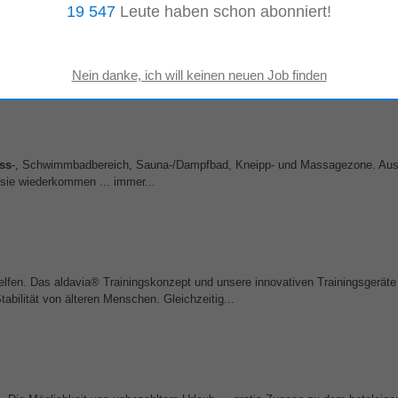
19 547
Leute haben schon abonniert!
tellung • Kostenlose Nutzung von
Fitness
und Schwimmbad • Work-Life-Bal
n bis zu CHF 1'000.- • (CHF 300.- nach Beendigung der Probezeit und CHF
ess
-, Schwimmbadbereich, Sauna-/Dampfbad, Kneipp- und Massagezone. Au
s sie wiederkommen ... immer...
helfen. Das aldavia® Trainingskonzept und unsere innovativen Trainingsgerät
abilität von älteren Menschen. Gleichzeitig...