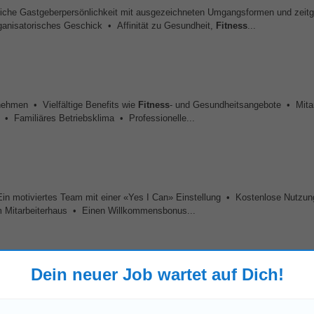
liche Gastgeberpersönlichkeit mit ausgezeichneten Umgangsformen und zei
rganisatorisches Geschick • Affinität zu Gesundheit,
Fitness
...
rnehmen • Vielfältige Benefits wie
Fitness
- und Gesundheitsangebote • Mitar
• Familiäres Betriebsklima • Professionelle...
Ein motiviertes Team mit einer «Yes I Can» Einstellung • Kostenlose Nutzu
 Mitarbeiterhaus • Einen Willkommensbonus...
Dein neuer Job wartet auf Dich!
erliche
Fitness
(Hebe- und Tragetätigkeit) • Bereitschaft zur Schichtarbeit 
 Arbeitgeber...