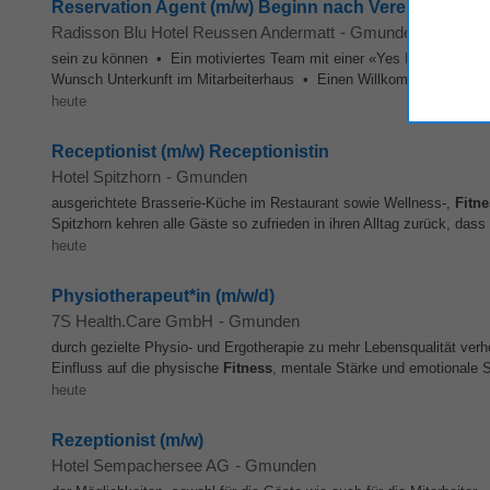
Reservation Agent (m/w) Beginn nach Vereinbarung
Radisson Blu Hotel Reussen Andermatt
-
Gmunden
sein zu können • Ein motiviertes Team mit einer «Yes I Can» Eins
Wunsch Unterkunft im Mitarbeiterhaus • Einen Willkommensbonus vo
heute
Receptionist (m/w) Receptionistin
Hotel Spitzhorn
-
Gmunden
ausgerichtete Brasserie-Küche im Restaurant sowie Wellness-,
Fitn
Spitzhorn kehren alle Gäste so zufrieden in ihren Alltag zurück, das
heute
Physiotherapeut*in (m/w/d)
7S Health.Care GmbH
-
Gmunden
durch gezielte Physio- und Ergotherapie zu mehr Lebensqualität ver
Einfluss auf die physische
Fitness
, mentale Stärke und emotionale St
heute
Rezeptionist (m/w)
Hotel Sempachersee AG
-
Gmunden