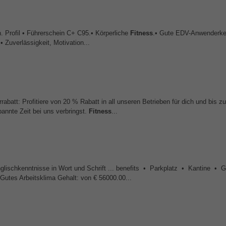
. Profil • Führerschein C+ C95.• Körperliche
Fitness
.• Gute EDV-Anwenderken
• Zuverlässigkeit, Motivation...
rabatt: Profitiere von 20 % Rabatt in all unseren Betrieben für dich und bis zu
annte Zeit bei uns verbringst.
Fitness
...
ischkenntnisse in Wort und Schrift ... benefits • Parkplatz • Kantine • Gl
utes Arbeitsklima Gehalt: von € 56000.00...