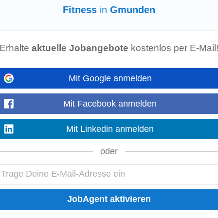
Fitness
in
Gmunden
l Märthof
Erhalte
aktuelle Jobangebote
kostenlos per E-Mail
 Kommunikation: Du- & /"Heartist/"-Kultur • Gesundheit: Update-
Fitness
: F
Mit Google anmelden
Mit Facebook anmelden
talte deinen Tag mit flexiblen Arbeitszeiten und Homeoffice. • Gesundheit & 
en, Yoga-Kurse, gemeinsame...
Mit Linkedin anmelden
oder
ur körperlichen Arbeit • Staplerschein von Vorteil (Kostenübernahme möglic
Abwechslungsreiche und interessante...