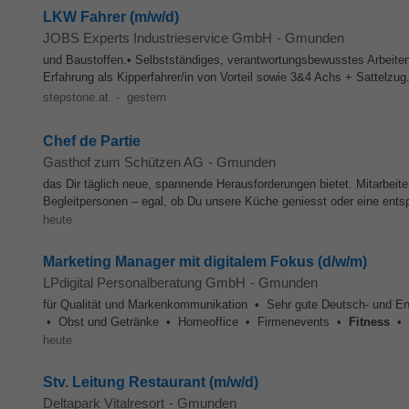
LKW Fahrer (m/w/d)
JOBS Experts Industrieservice GmbH
-
Gmunden
und Baustoffen.• Selbstständiges, verantwortungsbewusstes Arbeiten
Erfahrung als Kipperfahrer/in von Vorteil sowie 3&4 Achs + Sattelzug.
stepstone.at
-
gestern
Chef de Partie
Gasthof zum Schützen AG
-
Gmunden
das Dir täglich neue, spannende Herausforderungen bietet. Mitarbeiter
Begleitpersonen – egal, ob Du unsere Küche geniesst oder eine entsp
heute
Marketing Manager mit digitalem Fokus (d/w/m)
LPdigital Personalberatung GmbH
-
Gmunden
für Qualität und Markenkommunikation • Sehr gute Deutsch- und Engl
• Obst und Getränke • Homeoffice • Firmenevents •
Fitness
• G
heute
Stv. Leitung Restaurant (m/w/d)
Deltapark Vitalresort
-
Gmunden