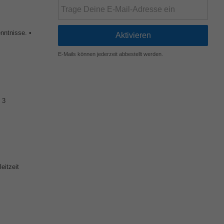
ntnisse. •
E-Mails können jederzeit abbestellt werden.
 3
eitzeit