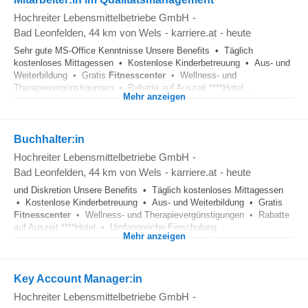
Hochreiter Lebensmittelbetriebe GmbH
-
Bad Leonfelden
, 44 km von Wels
-
karriere.at
-
heute
Sehr gute MS-Office Kenntnisse Unsere Benefits • Täglich
kostenloses Mittagessen • Kostenlose Kinderbetreuung • Aus- und
Weiterbildung • Gratis
Fitnesscenter
• Wellness- und
Therapievergünstigungen • Rabatte auf Auszeit ****Hotel...
Mehr anzeigen
Buchhalter:in
Hochreiter Lebensmittelbetriebe GmbH
-
Bad Leonfelden
, 44 km von Wels
-
karriere.at
-
heute
und Diskretion Unsere Benefits • Täglich kostenloses Mittagessen
• Kostenlose Kinderbetreuung • Aus- und Weiterbildung • Gratis
Fitnesscenter
• Wellness- und Therapievergünstigungen • Rabatte
auf Auszeit ****Hotel • Umfangreiche Einschulung...
Mehr anzeigen
Key Account Manager:in
Hochreiter Lebensmittelbetriebe GmbH
-