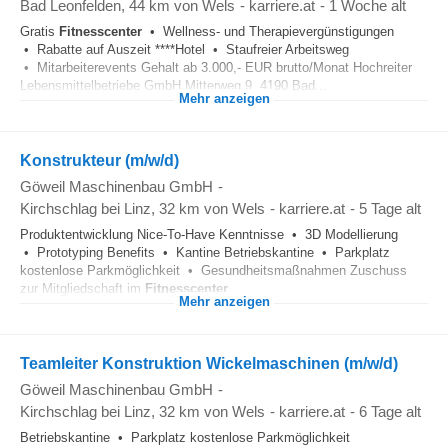
Bad Leonfelden
, 44 km von Wels
-
karriere.at
-
1 Woche alt
Gratis
Fitnesscenter
• Wellness- und Therapievergünstigungen
• Rabatte auf Auszeit ****Hotel • Staufreier Arbeitsweg
• Mitarbeiterevents Gehalt ab 3.000,- EUR brutto/Monat Hochreiter
Lebensmittelbetriebe GmbH Mitterweg 9, 4190 Bad...
Mehr anzeigen
Konstrukteur (m/w/d)
Göweil Maschinenbau GmbH
-
Kirchschlag bei Linz
, 32 km von Wels
-
karriere.at
-
5 Tage alt
Produktentwicklung Nice-To-Have Kenntnisse • 3D Modellierung
• Prototyping Benefits • Kantine Betriebskantine • Parkplatz
kostenlose Parkmöglichkeit • Gesundheitsmaßnahmen Zuschuss
zur Mitgliedschaft im
Fitnesscenter
...
Mehr anzeigen
Teamleiter Konstruktion Wickelmaschinen (m/w/d)
Göweil Maschinenbau GmbH
-
Kirchschlag bei Linz
, 32 km von Wels
-
karriere.at
-
6 Tage alt
Betriebskantine • Parkplatz kostenlose Parkmöglichkeit