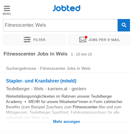
Jobted
Jobted
Jobs
Fitnesscenter, Wels
Filter
Jobs per e-mail
Gehalt
Sortieren nach
Genauer Standort
Unternehmen
Zeitintens
Fitnesscenter Jobs in Wels
1 - 10 von 10
Suchergebnisse - Fitnesscenter Jobs in Wels
Stapler- und Kranfahrer (m/w/d)
Teufelberger
-
Wels
-
karriere.at
-
gestern
Weiterbildungsmöglichkeiten im Rahmen unserer Teufelberger
Academy • MEHR für unsere Mitarbeiter*innen in Form zahlreicher
Benefits (zum Beispiel Zuschuss zum
Fitnesscenter
-Abo und zum
Mittagessen, Teufelberger Sportfond, Fahrkostenzuschuss für alle
außerhalb von Wels uvm...
Mehr anzeigen