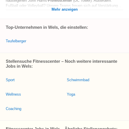
hauseigenen John Harris-
Fitnesscenter
(DC Tower). Außerdem:
Fußball oder Volleyball? Unsere Teams freuen sich auf Verstärkung...
Mehr anzeigen
Top-Unternehmen in Wels, die einstellen:
Teufelberger
Stellensuche Fitnesscenter – Noch weitere interessante
Jobs in Wels:
Sport
Schwimmbad
Wellness
Yoga
Coaching
Fitnesscenter Jobs in Wels – Ähnliche Stellenangebote: