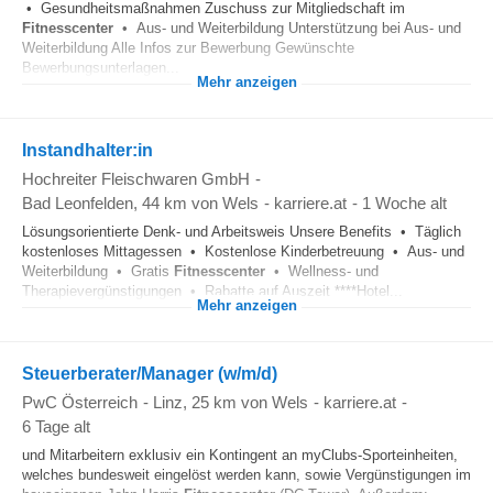
• Gesundheitsmaßnahmen Zuschuss zur Mitgliedschaft im
Fitnesscenter
• Aus- und Weiterbildung Unterstützung bei Aus- und
Weiterbildung Alle Infos zur Bewerbung Gewünschte
Bewerbungsunterlagen...
Mehr anzeigen
Instandhalter:in
Hochreiter Fleischwaren GmbH
-
Bad Leonfelden
, 44 km von Wels
-
karriere.at
-
1 Woche alt
Lösungsorientierte Denk- und Arbeitsweis Unsere Benefits • Täglich
kostenloses Mittagessen • Kostenlose Kinderbetreuung • Aus- und
Weiterbildung • Gratis
Fitnesscenter
• Wellness- und
Therapievergünstigungen • Rabatte auf Auszeit ****Hotel...
Mehr anzeigen
Steuerberater/Manager (w/m/d)
PwC Österreich
-
Linz
, 25 km von Wels
-
karriere.at
-
6 Tage alt
und Mitarbeitern exklusiv ein Kontingent an myClubs-Sporteinheiten,
welches bundesweit eingelöst werden kann, sowie Vergünstigungen im