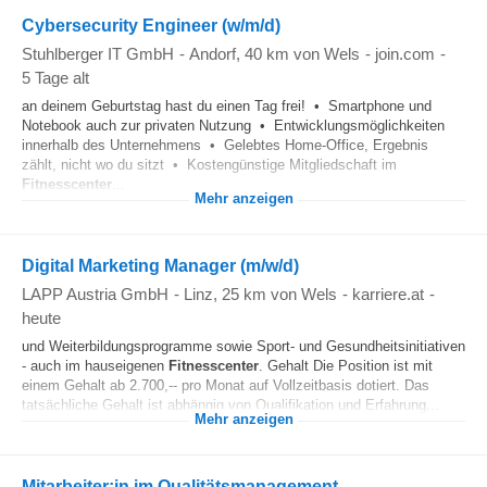
Cybersecurity Engineer (w/m/d)
Stuhlberger IT GmbH
-
Andorf
, 40 km von Wels
-
join.com
-
5 Tage alt
an deinem Geburtstag hast du einen Tag frei! • Smartphone und
Notebook auch zur privaten Nutzung • Entwicklungsmöglichkeiten
innerhalb des Unternehmens • Gelebtes Home-Office, Ergebnis
zählt, nicht wo du sitzt • Kostengünstige Mitgliedschaft im
Fitnesscenter
...
Mehr anzeigen
Digital Marketing Manager (m/w/d)
LAPP Austria GmbH
-
Linz
, 25 km von Wels
-
karriere.at
-
heute
und Weiterbildungsprogramme sowie Sport- und Gesundheitsinitiativen
- auch im hauseigenen
Fitnesscenter
. Gehalt Die Position ist mit
einem Gehalt ab 2.700,-- pro Monat auf Vollzeitbasis dotiert. Das
tatsächliche Gehalt ist abhängig von Qualifikation und Erfahrung...
Mehr anzeigen
Mitarbeiter:in im Qualitätsmanagement