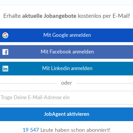
Erhalte
aktuelle Jobangebote
kostenlos per E-Mail!
ressante Jobs in Wels:
Saison
Mit Google anmelden
Concierge
SPA Mitarbeiter
Mit Facebook anmelden
F&B Manager
Mit Linkedin anmelden
gebote:
oder
19 547
Leute haben schon abonniert!