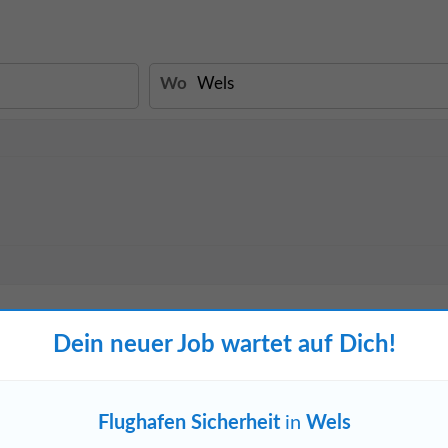
Wo
Dein neuer Job wartet auf Dich!
Jetzt ansehen
bestehenden Mitarbeitenden
icherheits
- und hygienerelevanten
Flughafen Sicherheit
in
Wels
tation, Übergaben...