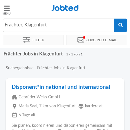
Jobted
Jobted
Jobs
Frächter, Klagenfurt
Filter
Jobs per e-mail
Gehalt
Frächter Jobs in Klagenfurt
Sortieren nach
Genauer Standort
1 - 1 von 1
Suchergebnisse - Frächter Jobs in Klagenfurt
Disponent*in national und international
apartment
Gebrüder Weiss GmbH
place
language
Maria Saal
, 7 km von Klagenfurt
karriere.at
event_available
6 Tage alt
Sie planen, koordinieren und disponieren gemeinsam mit