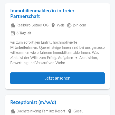
Immobilienmakler/in in freier
Partnerschaft
apartment
place
language
Realbüro Leitner OG
Wels
join.com
event_available
6 Tage alt
wir zum sofortigen Eintritt hochmotivierte
MitarbeiterInnen
. QuereinsteigerInnen sind bei uns genauso
willkommen wie erfahrene ImmobilienmaklerInnen: Was
zählt, ist der Wille zum Erfolg. Aufgaben • Akquisition,
Bewertung und Verkauf von Wohn...
Jetzt ansehen
Rezeptionist (m/w/d)
apartment
place
Dachsteinkönig Familux Resort
Gosau