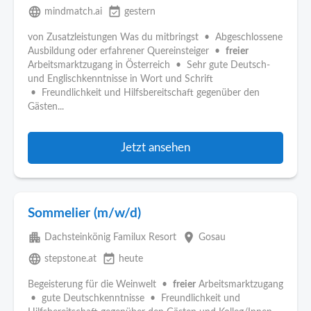
language
event_available
mindmatch.ai
gestern
von Zusatzleistungen Was du mitbringst • Abgeschlossene
Ausbildung oder erfahrener Quereinsteiger •
freier
Arbeitsmarktzugang in Österreich • Sehr gute Deutsch-
und Englischkenntnisse in Wort und Schrift
• Freundlichkeit und Hilfsbereitschaft gegenüber den
Gästen...
Jetzt ansehen
Sommelier (m/w/d)
apartment
place
Dachsteinkönig Familux Resort
Gosau
language
event_available
stepstone.at
heute
Begeisterung für die Weinwelt •
freier
Arbeitsmarktzugang
• gute Deutschkenntnisse • Freundlichkeit und