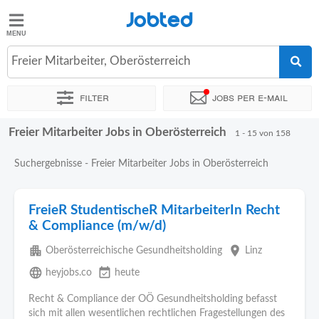
Jobted
Jobted
Jobs
Freier Mitarbeiter, Oberösterreich
Filter
Jobs per e-mail
Gehalt
Freier Mitarbeiter Jobs in Oberösterreich
Sortieren nach
Unternehmen
Personaldienstleister
Vertra
1 - 15 von 158
Suchergebnisse - Freier Mitarbeiter Jobs in Oberösterreich
FreieR StudentischeR MitarbeiterIn Recht
& Compliance (m/w/d)
apartment
place
Oberösterreichische Gesundheitsholding
Linz
language
event_available
heyjobs.co
heute
Recht & Compliance der OÖ Gesundheitsholding befasst
sich mit allen wesentlichen rechtlichen Fragestellungen des