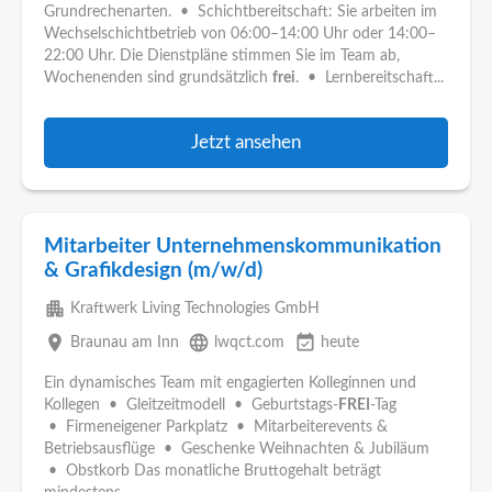
Grundrechenarten. • Schichtbereitschaft: Sie arbeiten im
Wechselschichtbetrieb von 06:00–14:00 Uhr oder 14:00–
22:00 Uhr. Die Dienstpläne stimmen Sie im Team ab,
Wochenenden sind grundsätzlich
frei
. • Lernbereitschaft...
Jetzt ansehen
Mitarbeiter Unternehmenskommunikation
& Grafikdesign (m/w/d)
apartment
Kraftwerk Living Technologies GmbH
place
language
event_available
Braunau am Inn
lwqct.com
heute
Ein dynamisches Team mit engagierten Kolleginnen und
Kollegen • Gleitzeitmodell • Geburtstags-
FREI
-Tag
• Firmeneigener Parkplatz • Mitarbeiterevents &
Betriebsausflüge • Geschenke Weihnachten & Jubiläum
• Obstkorb Das monatliche Bruttogehalt beträgt