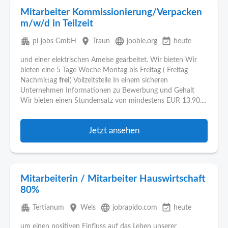
Mitarbeiter Kommissionierung/Verpacken
m/w/d in Teilzeit
apartment
place
language
event_available
pi-jobs GmbH
Traun
jooble.org
heute
und einer elektrischen Ameise gearbeitet. Wir bieten Wir
bieten eine 5 Tage Woche Montag bis Freitag ( Freitag
Nachmittag
frei
) Vollzeitstelle In einem sicheren
Unternehmen Informationen zu Bewerbung und Gehalt
Wir bieten einen Stundensatz von mindestens EUR 13.90....
Jetzt ansehen
Mitarbeiterin / Mitarbeiter Hauswirtschaft
80%
apartment
place
language
event_available
Tertianum
Wels
jobrapido.com
heute
um einen positiven Einfluss auf das Leben unserer