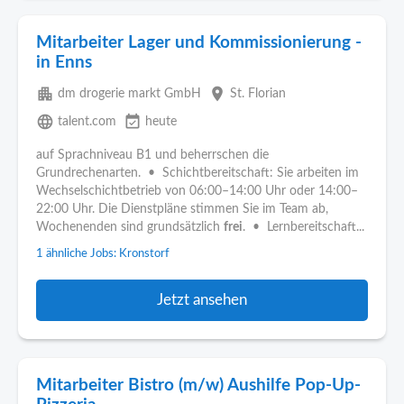
Mitarbeiter Lager und Kommissionierung -
in Enns
apartment
place
dm drogerie markt GmbH
St. Florian
language
event_available
talent.com
heute
auf Sprachniveau B1 und beherrschen die
Grundrechenarten. • Schichtbereitschaft: Sie arbeiten im
Wechselschichtbetrieb von 06:00–14:00 Uhr oder 14:00–
22:00 Uhr. Die Dienstpläne stimmen Sie im Team ab,
Wochenenden sind grundsätzlich
frei
. • Lernbereitschaft...
1 ähnliche Jobs: Kronstorf
Jetzt ansehen
Mitarbeiter Bistro (m/w) Aushilfe Pop-Up-