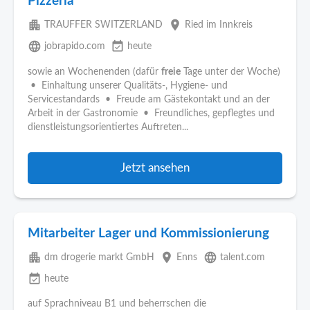
Pizzeria
apartment
place
TRAUFFER SWITZERLAND
Ried im Innkreis
language
event_available
jobrapido.com
heute
sowie an Wochenenden (dafür
freie
Tage unter der Woche)
• Einhaltung unserer Qualitäts-, Hygiene- und
Servicestandards • Freude am Gästekontakt und an der
Arbeit in der Gastronomie • Freundliches, gepflegtes und
dienstleistungsorientiertes Auftreten...
Jetzt ansehen
Mitarbeiter Lager und Kommissionierung
apartment
place
language
dm drogerie markt GmbH
Enns
talent.com
event_available
heute
auf Sprachniveau B1 und beherrschen die