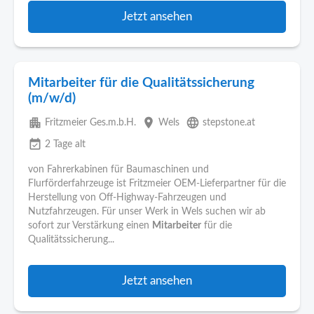
Jetzt ansehen
Mitarbeiter für die Qualitätssicherung
(m/w/d)
apartment
place
language
Fritzmeier Ges.m.b.H.
Wels
stepstone.at
event_available
2 Tage alt
von Fahrerkabinen für Baumaschinen und
Flurförderfahrzeuge ist Fritzmeier OEM-Lieferpartner für die
Herstellung von Off-Highway-Fahrzeugen und
Nutzfahrzeugen. Für unser Werk in Wels suchen wir ab
sofort zur Verstärkung einen
Mitarbeiter
für die
Qualitätssicherung...
Jetzt ansehen