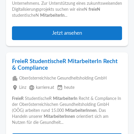
Unternehmens. Zur Unterstützung eines zukunftsweisenden
Digitalisierungsprojekts suchen wir eineN
freieN
studentischeN
MitarbeiterIn
...
Jetzt ansehen
FreieR StudentischeR MitarbeiterIn Recht
& Compliance
apartment
Oberösterreichische Gesundheitsholding GmbH
place
language
event_available
Linz
karriere.at
heute
FreieR
StudentischeR
MitarbeiterIn
Recht & Compliance In
der Oberösterreichischen Gesundheitsholding GmbH
(OÖG) arbeiten rund 15.000
MitarbeiterInnen
. Das
Handeln unserer
MitarbeiterInnen
orientiert sich am
Nutzen für die Gesundheit...