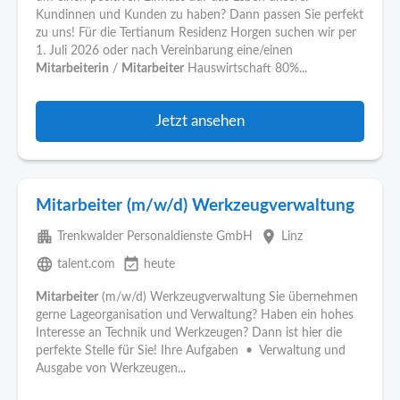
Kundinnen und Kunden zu haben? Dann passen Sie perfekt
zu uns! Für die Tertianum Residenz Horgen suchen wir per
1. Juli 2026 oder nach Vereinbarung eine/einen
Mitarbeiterin
/
Mitarbeiter
Hauswirtschaft 80%...
Jetzt ansehen
Mitarbeiter (m/w/d) Werkzeugverwaltung
apartment
place
Trenkwalder Personaldienste GmbH
Linz
language
event_available
talent.com
heute
Mitarbeiter
(m/w/d) Werkzeugverwaltung Sie übernehmen
gerne Lageorganisation und Verwaltung? Haben ein hohes
Interesse an Technik und Werkzeugen? Dann ist hier die
perfekte Stelle für Sie! Ihre Aufgaben • Verwaltung und
Ausgabe von Werkzeugen...