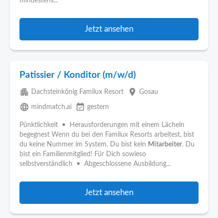
mindestens...
Jetzt ansehen
Patissier / Konditor (m/w/d)
apartment
place
Dachsteinkönig Familux Resort
Gosau
language
event_available
mindmatch.ai
gestern
Pünktlichkeit • Herausforderungen mit einem Lächeln
begegnest Wenn du bei den Familux Resorts arbeitest, bist
du keine Nummer im System. Du bist kein
Mitarbeiter
. Du
bist ein Familienmitglied! Für Dich sowieso
selbstverständlich • Abgeschlossene Ausbildung...
Jetzt ansehen