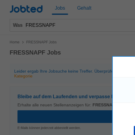
Jobted
Jobs
Gehalt
Was
>
Home
FRESSNAPF Jobs
FRESSNAPF Jobs
Leider ergab Ihre Jobsuche keine Treffer. Überprüfen Sie bitt
Kategorie
Bleibe auf dem Laufenden und verpasse kein Stell
Erhalte alle neuen Stellenanzeigen für:
FRESSNAPF
E-Mails können jederzeit abbestellt werden.