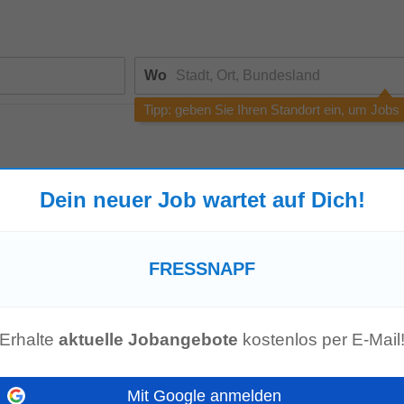
Wo
Tipp: geben Sie Ihren Standort ein, um Jobs
Dein neuer Job wartet auf Dich!
e die Rechtschreibung, versuchen Sie eine andere Suchanfrage oder
suc
FRESSNAPF
enangebot mehr!
Erhalte
aktuelle Jobangebote
kostenlos per E-Mail
Mit Google anmelden