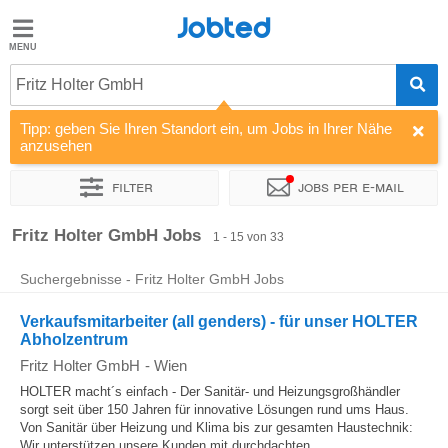
Jobted
Jobted
Jobs
Fritz Holter GmbH
Tipp: geben Sie Ihren Standort ein, um Jobs in Ihrer Nähe
Gehalt
anzusehen
Filter
Jobs per e-mail
Sortieren nach
Unternehmen
Fritz Holter GmbH Jobs
1 - 15 von 33
Suchergebnisse - Fritz Holter GmbH Jobs
Verkaufsmitarbeiter (all genders) - für unser HOLTER
Abholzentrum
Fritz Holter GmbH
-
Wien
HOLTER macht´s einfach - Der Sanitär- und Heizungsgroßhändler
sorgt seit über 150 Jahren für innovative Lösungen rund ums Haus.
Von Sanitär über Heizung und Klima bis zur gesamten Haustechnik:
Wir unterstützen unsere Kunden mit durchdachten...