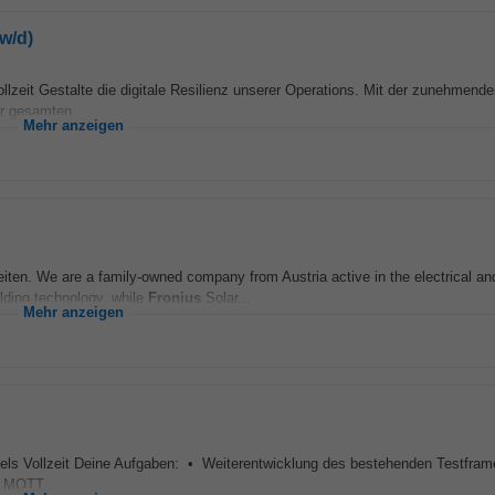
w/d)
llzeit Gestalte die digitale Resilienz unserer Operations. Mit der zunehmend
r gesamten...
Mehr anzeigen
ten. We are a family-owned company from Austria active in the electrical and
lding technology, while
Fronius
Solar...
Mehr anzeigen
Wels Vollzeit Deine Aufgaben: • Weiterentwicklung des bestehenden Testfram
 MQTT,...