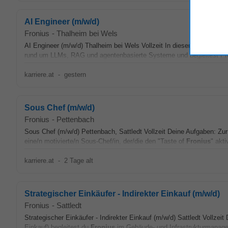
AI Engineer (m/w/d)
Fronius
-
Thalheim bei Wels
AI Engineer (m/w/d) Thalheim bei Wels Vollzeit In dieser Rolle entw
rund um LLMs, RAG und agentenbasierte Systeme und begleitest Pro
karriere.at
-
gestern
Sous Chef (m/w/d)
Fronius
-
Pettenbach
Sous Chef (m/w/d) Pettenbach, Sattledt Vollzeit Deine Aufgaben: Zur
eine/n motivierte/n Sous-Chef/in, der/die den "Taste of
Fronius
" aktiv
karriere.at
-
2 Tage alt
Strategischer Einkäufer - Indirekter Einkauf (m/w/d)
Fronius
-
Sattledt
Strategischer Einkäufer - Indirekter Einkauf (m/w/d) Sattledt Vollzeit
Einkauf) begleitest du
Fronius
im Gebäude- und Infrastrukturmanage