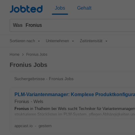
Jobted
Jobs
Gehalt
Was
Sortieren nach
Unternehmen
Zeitintensität
>
Home
Fronius Jobs
Fronius Jobs
Suchergebnisse - Fronius Jobs
PLM-Variantenmanager: Komplexe Produktkonfigura
Fronius
-
Wels
Fronius
in Thalheim bei Wels sucht Techniker für Variantenmanagem
strukturieren Stücklisten im PLM-System, pflegen Abhängigkeiten und
appcast.io
-
gestern