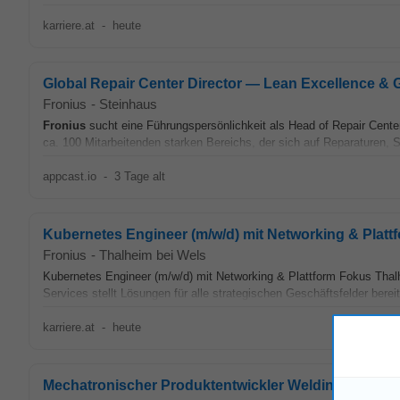
karriere.at
-
heute
Global Repair Center Director — Lean Excellence & 
Fronius
-
Steinhaus
Fronius
sucht eine Führungspersönlichkeit als Head of Repair Center I
ca. 100 Mitarbeitenden starken Bereichs, der sich auf Reparaturen, 
appcast.io
-
3 Tage alt
Kubernetes Engineer (m/w/d) mit Networking & Platt
Fronius
-
Thalheim bei Wels
Kubernetes Engineer (m/w/d) mit Networking & Plattform Fokus Thalh
Services stellt Lösungen für alle strategischen Geschäftsfelder bereit.
karriere.at
-
heute
Mechatronischer Produktentwickler Welding (m/w/d)