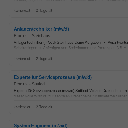
karriere.at
-
2 Tage alt
Anlagentechniker (m/w/d)
Fronius
-
Steinhaus
Anlagentechniker (m/w/d) Steinhaus Deine Aufgaben: • Verantwortung
Schaltanlagen • Anfertigen von Soderbauten und Prototypen (zB Me
karriere.at
-
2 Tage alt
Experte für Serviceprozesse (m/w/d)
Fronius
-
Sattledt
Experte für Serviceprozesse (m/w/d) Sattledt Vollzeit Du möchtest a
dieser Rolle wirst du zur zentralen Drehscheibe für unsere weltweiten.
karriere.at
-
2 Tage alt
System Engineer (m/w/d)