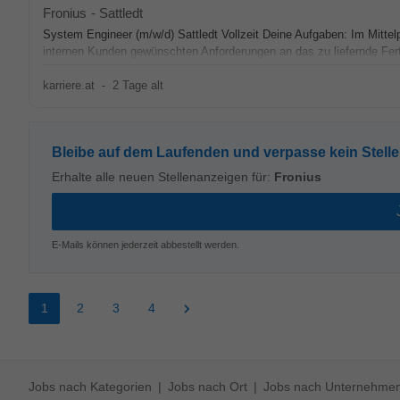
Fronius
-
Sattledt
System Engineer (m/w/d) Sattledt Vollzeit Deine Aufgaben: Im Mitte
internen Kunden gewünschten Anforderungen an das zu liefernde Fert
karriere.at
-
2 Tage alt
Bleibe auf dem Laufenden und verpasse kein Stell
Erhalte alle neuen Stellenanzeigen für:
Fronius
E-Mails können jederzeit abbestellt werden.
1
2
3
4
Jobs nach Kategorien
Jobs nach Ort
Jobs nach Unternehme