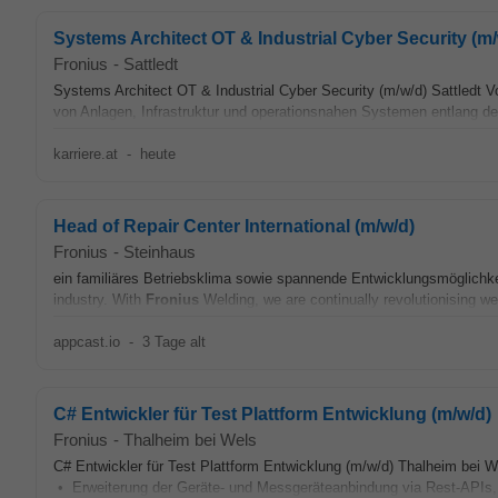
Systems Architect OT & Industrial Cyber Security (m/
Fronius
-
Sattledt
Systems Architect OT & Industrial Cyber Security (m/w/d) Sattledt Vo
von Anlagen, Infrastruktur und operationsnahen Systemen entlang de
karriere.at
-
heute
Head of Repair Center International (m/w/d)
Fronius
-
Steinhaus
ein familiäres Betriebsklima sowie spannende Entwicklungsmöglichkei
industry. With
Fronius
Welding, we are continually revolutionising we
appcast.io
-
3 Tage alt
C# Entwickler für Test Plattform Entwicklung (m/w/d)
Fronius
-
Thalheim bei Wels
C# Entwickler für Test Plattform Entwicklung (m/w/d) Thalheim bei 
• Erweiterung der Geräte- und Messgeräteanbindung via Rest-APIs,