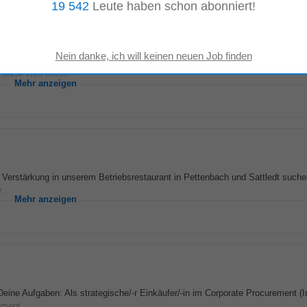
19 542
Leute haben schon abonniert!
ickelst du KI-Lösungen, die einen echten Mehrwert schaffen. Du arbeitest an
jekte vom ersten...
Mehr anzeigen
 Verstärkung in unserem Betriebsrestaurant in Pettenbach und Sattledt suchen
...
Mehr anzeigen
 Deine Aufgaben: Als strategische/-r Einkäufer/-in im Corporate Procurement (I
ment...