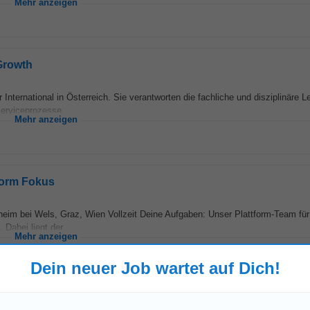
Mehr anzeigen
Growth
nternational in Österreich. Sie verantworten die fachliche und disziplinäre L
Serviceprozesse...
Mehr anzeigen
form Fokus
eim bei Wels, Graz, Wien Vollzeit Deine Aufgaben: Unser Plattform-Team für
 Dabei liegt der...
Mehr anzeigen
Dein neuer Job wartet auf Dich!