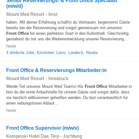
Senior Reservierungs- & Front Office Specialist
(m/w/d)
Mount Med Resort
-
Imst
haben. Mit deiner Erfahrung schaffst du Vertrauen, begeisterst Gäste
bereits bei der Reservierung und sorgst gemeinsam mit unserem
Front Office
für einen perfekten Start in den Aufenthalt. Gleichzeitig
gestaltest du mit uns die Weiterentwicklung unserer Reservierung...
heute
4 ähnliche Jobs: Kitzbühel, Lienz, Landeck, Reutte
Front Office & Reservierungs Mitarbeiter:in
Mount Med Resort
-
Innsbruck
Werde Teil unseres Mount Med Teams! Als
Front Office
Mitarbeiter:in
bist du die erste Anlaufstelle für unsere Gäste und sorgst dafür, dass
sie herzlich willkommen geheißen werden. Du bist verantwortlich für
einen reibungslosen Ablauf...
heute
Front Office Supervisor (m/w/x)
Kempinski Hotel Das Tirol
-
Jochberg