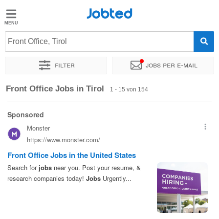
Jobted
Jobted
Jobs
Front Office, Tirol
Filter
Jobs per e-mail
Gehalt
Sortieren nach
Unternehmen
Personaldienstleister
Vertra
Front Office Jobs in Tirol
1 - 15 von 154