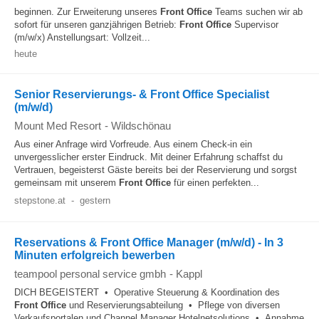
beginnen. Zur Erweiterung unseres
Front Office
Teams suchen wir ab
sofort für unseren ganzjährigen Betrieb:
Front Office
Supervisor
(m/w/x) Anstellungsart: Vollzeit...
heute
Senior Reservierungs- & Front Office Specialist
(m/w/d)
Mount Med Resort
-
Wildschönau
Aus einer Anfrage wird Vorfreude. Aus einem Check-in ein
unvergesslicher erster Eindruck. Mit deiner Erfahrung schaffst du
Vertrauen, begeisterst Gäste bereits bei der Reservierung und sorgst
gemeinsam mit unserem
Front Office
für einen perfekten...
stepstone.at
-
gestern
Reservations & Front Office Manager (m/w/d) - In 3
Minuten erfolgreich bewerben
teampool personal service gmbh
-
Kappl
DICH BEGEISTERT • Operative Steuerung & Koordination des
Front Office
und Reservierungsabteilung • Pflege von diversen
Verkaufsportalen und Channel Manager Hotelnetsolutions • Annahme