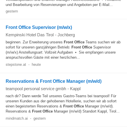
und Bearbeitung von Reservierungen und Angeboten per E-Mail...
gestern
Front Office Supervisor (m/w/x)
Kempinski Hotel Das Tirol
-
Jochberg
beginnen. Zur Erweiterung unseres
Front Office
Teams suchen wir ab
sofort für unseren ganzjährigen Betrieb:
Front Office
Supervisor
(m/w/x) Anstellungsart: Vollzeit Aufgaben • Sie empfangen unsere
anspruchsvollen Gäste mit einer herzlichen...
stepstone.at
-
heute
Reservations & Front Office Manager (m/w/d)
teampool personal service gmbh
-
Kappl
nach dir? Dann werde Teil unseres Gastro-Teams bei teampool! Für
unseren Kunden aus der gehobenen Hotellerie, suchen wir ab sofort
einen begeisterten Reservations &
Front Office
Manager (m/w/d).
Reservations &
Front Office
Manager (m/w/d) Standort Kappl, Tirol...
mindmatch.ai
-
gestern