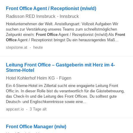
Front Office Agent / Receptionist (m/w/d)
Radisson RED Innsbruck
-
Innsbruck
Hotelunternehmen der Welt. Anstellungsart: Vollzeit Aufgaben Wir
suchen zur Verstärkung unseres Teams zum schnellstmöglichen
Zeitpunkt eine/n:
Front Office
Agent / Rezeptionist (m/w/d) Als
Front
Office
Agent / Rezeptionist bringst Du ein herausragendes Maß...
stepstone.at
-
heute
Leitung Front Office – Gastgeberin mit Herz im 4-
Sterne-Hotel
Hotel Kohlerhof Heim KG
-
Fügen
Ein 4-Sterne-Hotel im Zillertal sucht eine engagierte Leitung Front
Offic:in. In dieser Rolle bist du verantwortlich für die Gästebetreuung,
das Check-In und die Leitung des Front Offices. Du solltest gute
Deutsch- und Englischkenntnisse sowie eine...
appcast.io
-
3 Tage alt
Front Office Manager (m/w)