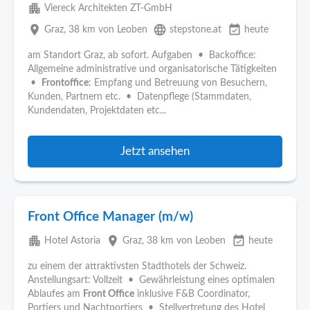
apartment
Viereck Architekten ZT-GmbH
place
language
event_available
Graz
, 38 km von Leoben
stepstone.at
heute
am Standort Graz, ab sofort. Aufgaben • Backoffice:
Allgemeine administrative und organisatorische Tätigkeiten
•
Frontoffice
: Empfang und Betreuung von Besuchern,
Kunden, Partnern etc. • Datenpflege (Stammdaten,
Kundendaten, Projektdaten etc...
Jetzt ansehen
Front Office Manager (m/w)
apartment
place
event_available
Hotel Astoria
Graz
, 38 km von Leoben
heute
zu einem der attraktivsten Stadthotels der Schweiz.
Anstellungsart: Vollzeit • Gewährleistung eines optimalen
Ablaufes am
Front Office
inklusive F&B Coordinator,
Portiers und Nachtportiers • Stellvertretung des Hotel