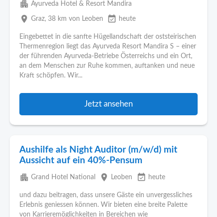
apartment
Ayurveda Hotel & Resort Mandira
place
event_available
Graz
, 38 km von Leoben
heute
Eingebettet in die sanfte Hügellandschaft der oststeirischen
Thermenregion liegt das Ayurveda Resort Mandira S – einer
der führenden Ayurveda-Betriebe Österreichs und ein Ort,
an dem Menschen zur Ruhe kommen, auftanken und neue
Kraft schöpfen. Wir...
Jetzt ansehen
Aushilfe als Night Auditor (m/w/d) mit
Aussicht auf ein 40%-Pensum
apartment
place
event_available
Grand Hotel National
Leoben
heute
und dazu beitragen, dass unsere Gäste ein unvergessliches
Erlebnis geniessen können. Wir bieten eine breite Palette
von Karrieremöglichkeiten in Bereichen wie