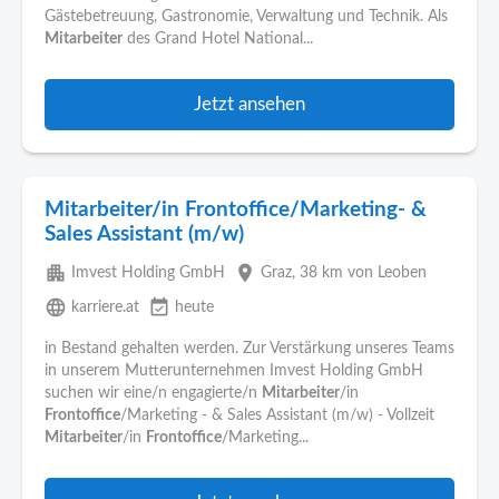
Gästebetreuung, Gastronomie, Verwaltung und Technik. Als
Mitarbeiter
des Grand Hotel National...
Jetzt ansehen
Mitarbeiter/in Frontoffice/Marketing- &
Sales Assistant (m/w)
apartment
place
Imvest Holding GmbH
Graz
, 38 km von Leoben
language
event_available
karriere.at
heute
in Bestand gehalten werden. Zur Verstärkung unseres Teams
in unserem Mutterunternehmen Imvest Holding GmbH
suchen wir eine/n engagierte/n
Mitarbeiter
/in
Frontoffice
/Marketing - & Sales Assistant (m/w) - Vollzeit
Mitarbeiter
/in
Frontoffice
/Marketing...