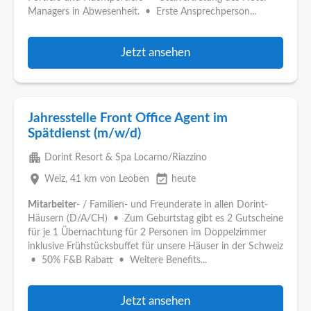
Managers in Abwesenheit. • Erste Ansprechperson...
Jetzt ansehen
Jahresstelle Front Office Agent im
Spätdienst (m/w/d)
apartment
Dorint Resort & Spa Locarno/Riazzino
place
event_available
Weiz
, 41 km von Leoben
heute
Mitarbeiter
- / Familien- und Freunderate in allen Dorint-
Häusern (D/A/CH) • Zum Geburtstag gibt es 2 Gutscheine
für je 1 Übernachtung für 2 Personen im Doppelzimmer
inklusive Frühstücksbuffet für unsere Häuser in der Schweiz
• 50% F&B Rabatt • Weitere Benefits...
Jetzt ansehen