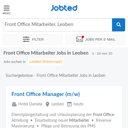
Jobted
Jobted
Jobs
Front Office Mitarbeiter, Leoben
Filter
Jobs per e-mail
Gehalt
Front Office Mitarbeiter Jobs in Leoben
Sortieren nach
Genauer Standort
1 - 10 von 10
Jobs suchen in
Suchergebnisse - Front Office Mitarbeiter Jobs in Leoben
Front Office Manager (m/w)
apartment
place
event_available
Hotel Daniela
Leoben
heute
Dienstplangestaltung und Urlaubsplanung der
Front Office
Abteilung • Einarbeitung neuer
Mitarbeiter
• Revenue
Maximierung • Pflege und Betreuung des PMS