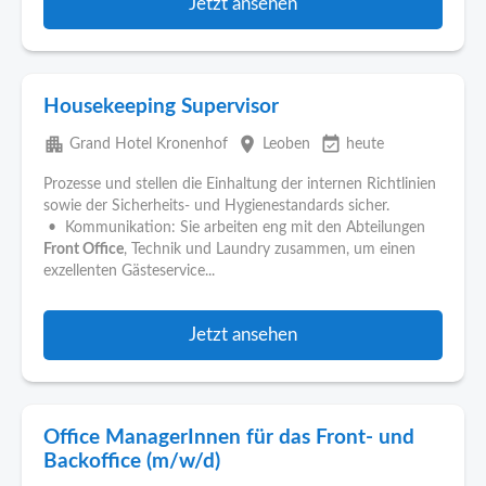
Jetzt ansehen
Housekeeping Supervisor
apartment
place
event_available
Grand Hotel Kronenhof
Leoben
heute
Prozesse und stellen die Einhaltung der internen Richtlinien
sowie der Sicherheits- und Hygienestandards sicher.
• Kommunikation: Sie arbeiten eng mit den Abteilungen
Front Office
, Technik und Laundry zusammen, um einen
exzellenten Gästeservice...
Jetzt ansehen
Office ManagerInnen für das Front- und
Backoffice (m/w/d)