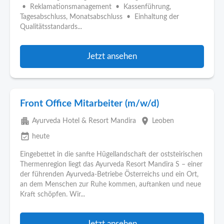
• Reklamationsmanagement • Kassenführung,
Tagesabschluss, Monatsabschluss • Einhaltung der
Qualitätsstandards...
Jetzt ansehen
Front Office Mitarbeiter (m/w/d)
apartment
place
Ayurveda Hotel & Resort Mandira
Leoben
event_available
heute
Eingebettet in die sanfte Hügellandschaft der oststeirischen
Thermenregion liegt das Ayurveda Resort Mandira S – einer
der führenden Ayurveda-Betriebe Österreichs und ein Ort,
an dem Menschen zur Ruhe kommen, auftanken und neue
Kraft schöpfen. Wir...
Jetzt ansehen