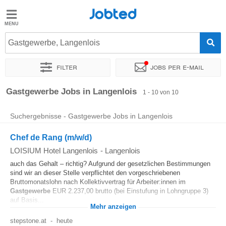
Jobted
Jobted
Jobs
Gastgewerbe, Langenlois
Filter
Jobs per e-mail
Gehalt
Sortieren nach
Genauer Standort
Unternehmen
Gastgewerbe Jobs in Langenlois
1 - 10 von 10
Suchergebnisse - Gastgewerbe Jobs in Langenlois
Chef de Rang (m/w/d)
LOISIUM Hotel Langenlois
-
Langenlois
auch das Gehalt – richtig? Aufgrund der gesetzlichen Bestimmungen
sind wir an dieser Stelle verpflichtet den vorgeschriebenen
Bruttomonatslohn nach Kollektivvertrag für Arbeiter:innen im
Gastgewerbe
EUR 2.237,00 brutto (bei Einstufung in Lohngruppe 3)
auf Basis...
Mehr anzeigen
stepstone.at
-
heute