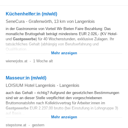
Küchenhelfer:in (m/w/d)
SeneCura
-
Grafenwörth
, 13 km von Langenlois
in der Gastronomie von Vorteil Wir Bieten Faire Bezahlung: Das
monatliche Bruttogehalt beträgt mindestens EUR 2.026,- (KV Hotel-
und
Gastgewerbe
) für 40 Wochenstunden, exklusive Zulagen. Ihr
tatsächliches Gehalt (abhängig von Berufserfahrung und
Qualifikation...
Mehr anzeigen
wienerjobs.at
-
1 Woche alt
Masseur:in (m/w/d)
LOISIUM Hotel Langenlois
-
Langenlois
auch das Gehalt – richtig? Aufgrund der gesetzlichen Bestimmungen
sind wir an dieser Stelle verpflichtet den vorgeschriebenen
Bruttomonatslohn nach Kollektivvertrag für Arbeiter:innen im
Gastgewerbe
EUR 2.237,00 brutto (bei Einstufung in Lohngruppe 3)
auf Basis...
Mehr anzeigen
stepstone.at
-
gestern