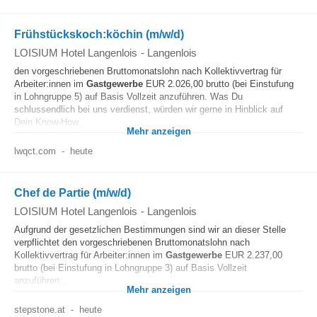
Frühstückskoch:köchin (m/w/d)
LOISIUM Hotel Langenlois
-
Langenlois
den vorgeschriebenen Bruttomonatslohn nach Kollektivvertrag für
Arbeiter:innen im
Gastgewerbe
EUR 2.026,00 brutto (bei Einstufung
in Lohngruppe 5) auf Basis Vollzeit anzuführen. Was Du
schlussendlich bei uns verdienst, würden wir gerne in Hinblick auf
Dein Know-How...
Mehr anzeigen
lwqct.com
-
heute
Chef de Partie (m/w/d)
LOISIUM Hotel Langenlois
-
Langenlois
Aufgrund der gesetzlichen Bestimmungen sind wir an dieser Stelle
verpflichtet den vorgeschriebenen Bruttomonatslohn nach
Kollektivvertrag für Arbeiter:innen im
Gastgewerbe
EUR 2.237,00
brutto (bei Einstufung in Lohngruppe 3) auf Basis Vollzeit
anzuführen...
Mehr anzeigen
stepstone.at
-
heute