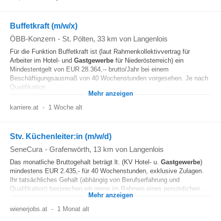
Buffetkraft (m/w/x)
ÖBB-Konzern
-
St. Pölten
, 33 km von Langenlois
Für die Funktion Buffetkraft ist (laut Rahmenkollektivvertrag für
Arbeiter im Hotel- und
Gastgewerbe
für Niederösterreich) ein
Mindestentgelt von EUR 28.364,-- brutto/Jahr bei einem
Beschäftigungsausmaß von 40 Wochenstunden vorgesehen. Je nach
Qualifikation...
Mehr anzeigen
karriere.at
-
1 Woche alt
Stv. Küchenleiter:in (m/w/d)
SeneCura
-
Grafenwörth
, 13 km von Langenlois
Das monatliche Bruttogehalt beträgt lt. (KV Hotel- u.
Gastgewerbe
)
mindestens EUR 2.435,- für 40 Wochenstunden, exklusive Zulagen.
Ihr tatsächliches Gehalt (abhängig von Berufserfahrung und
Qualifikation) besprechen wir gerne im Rahmen eines persönlichen...
Mehr anzeigen
wienerjobs.at
-
1 Monat alt