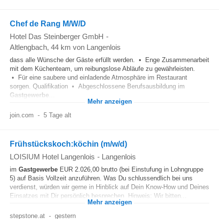
Chef de Rang M/W/D
Hotel Das Steinberger GmbH
-
Altlengbach
, 44 km von Langenlois
dass alle Wünsche der Gäste erfüllt werden. • Enge Zusammenarbeit
mit dem Küchenteam, um reibungslose Abläufe zu gewährleisten.
• Für eine saubere und einladende Atmosphäre im Restaurant
sorgen. Qualifikation • Abgeschlossene Berufsausbildung im
Gastgewerbe
...
Mehr anzeigen
join.com
-
5 Tage alt
Frühstückskoch:köchin (m/w/d)
LOISIUM Hotel Langenlois
-
Langenlois
im
Gastgewerbe
EUR 2.026,00 brutto (bei Einstufung in Lohngruppe
5) auf Basis Vollzeit anzuführen. Was Du schlussendlich bei uns
verdienst, würden wir gerne in Hinblick auf Dein Know-How und Deines
Einsatzes mit Dir persönlich besprechen. Hinweis: Wir bitten...
Mehr anzeigen
stepstone.at
-
gestern