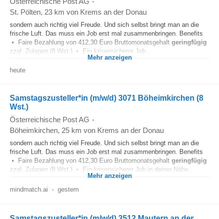
Österreichische Post AG
-
St. Pölten
, 23 km von Krems an der Donau
sondern auch richtig viel Freude. Und sich selbst bringt man an die
frische Luft. Das muss ein Job erst mal zusammenbringen. Benefits
• Faire Bezahlung von 412,30 Euro Bruttomonatsgehalt
geringfügig
zzgl. Zulagen (8 Wst.) • Ein krisensicherer Job...
Mehr anzeigen
heute
Samstagszusteller*in (m/w/d) 3071 Böheimkirchen (8
Wst.)
Österreichische Post AG
-
Böheimkirchen
, 25 km von Krems an der Donau
sondern auch richtig viel Freude. Und sich selbst bringt man an die
frische Luft. Das muss ein Job erst mal zusammenbringen. Benefits
• Faire Bezahlung von 412,30 Euro Bruttomonatsgehalt
geringfügig
zzgl. Zulagen (8 Wst.) • Ein krisensicherer Job in deiner Nähe...
Mehr anzeigen
mindmatch.ai
-
gestern
Samstagszusteller*in (m/w/d) 3512 Mautern an der