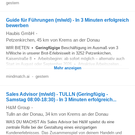
gestern
Guide für Führungen (m/w/d) - In 3 Minuten erfolgreich
bewerben
Haubis GmbH
-
Petzenkirchen
, 45 km von Krems an der Donau
WIR BIETEN •
Geringfügige
Beschäftigung im Ausmaß von 3
h/Woche in unserer Brot-Erlebniswelt in 3252 Petzenkirchen,
Kaiserstraße 8 • Arbeitsbeginn: ab sofort möglich – alternativ auch
Start im August oder September 2026 • Attraktive Arbeitszeiten...
Mehr anzeigen
mindmatch.ai
-
gestern
Sales Advisor (m/w/d) - TULLN (Geringfügig -
Samstag 08:00-18:30) - In 3 Minuten erfolgreich...
H&M Group
-
Tulln an der Donau
, 34 km von Krems an der Donau
WAS DU MACHST Als Sales Advisor bei H&M spielst du eine
zentrale Rolle bei der Gestaltung eines einzigartigen
Kundenerlebnisses. Das Zusammenspiel von deinem Handeln und