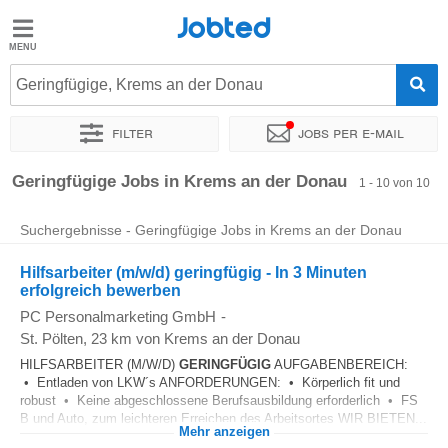
Jobted
Jobted
Jobs
Geringfügige, Krems an der Donau
Filter
Jobs per e-mail
Gehalt
Sortieren nach
Genauer Standort
Geringfügige Jobs in Krems an der Donau
1 - 10 von 10
Suchergebnisse - Geringfügige Jobs in Krems an der Donau
Hilfsarbeiter (m/w/d) geringfügig - In 3 Minuten
erfolgreich bewerben
PC Personalmarketing GmbH
-
St. Pölten
, 23 km von Krems an der Donau
HILFSARBEITER (M/W/D)
GERINGFÜGIG
AUFGABENBEREICH:
• Entladen von LKW´s ANFORDERUNGEN: • Körperlich fit und
robust • Keine abgeschlossene Berufsausbildung erforderlich • FS
B und Auto, zum leichteren Erreichen des Arbeitsortes WIR BIETEN...
Mehr anzeigen