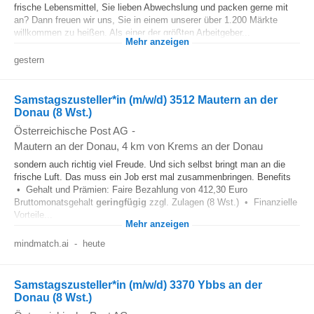
frische Lebensmittel, Sie lieben Abwechslung und packen gerne mit
an? Dann freuen wir uns, Sie in einem unserer über 1.200 Märkte
willkommen zu heißen. Als einer der größten Arbeitgeber...
Mehr anzeigen
gestern
Samstagszusteller*in (m/w/d) 3512 Mautern an der
Donau (8 Wst.)
Österreichische Post AG
-
Mautern an der Donau
, 4 km von Krems an der Donau
sondern auch richtig viel Freude. Und sich selbst bringt man an die
frische Luft. Das muss ein Job erst mal zusammenbringen. Benefits
• Gehalt und Prämien: Faire Bezahlung von 412,30 Euro
Bruttomonatsgehalt
geringfügig
zzgl. Zulagen (8 Wst.) • Finanzielle
Vorteile...
Mehr anzeigen
mindmatch.ai
-
heute
Samstagszusteller*in (m/w/d) 3370 Ybbs an der
Donau (8 Wst.)