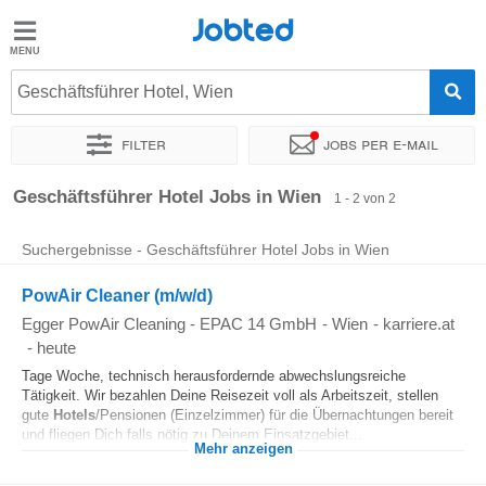
Jobted
Jobted
Jobs
Geschäftsführer Hotel, Wien
Filter
Jobs per e-mail
Gehalt
Sortieren nach
Genauer Standort
Unternehmen
Zeitintens
Geschäftsführer Hotel Jobs in Wien
1 - 2 von 2
Suchergebnisse - Geschäftsführer Hotel Jobs in Wien
PowAir Cleaner (m/w/d)
Egger PowAir Cleaning - EPAC 14 GmbH
-
Wien
-
karriere.at
-
heute
Tage Woche, technisch herausfordernde abwechslungsreiche
Tätigkeit. Wir bezahlen Deine Reisezeit voll als Arbeitszeit, stellen
gute
Hotels
/Pensionen (Einzelzimmer) für die Übernachtungen bereit
und fliegen Dich falls nötig zu Deinem Einsatzgebiet...
Mehr anzeigen