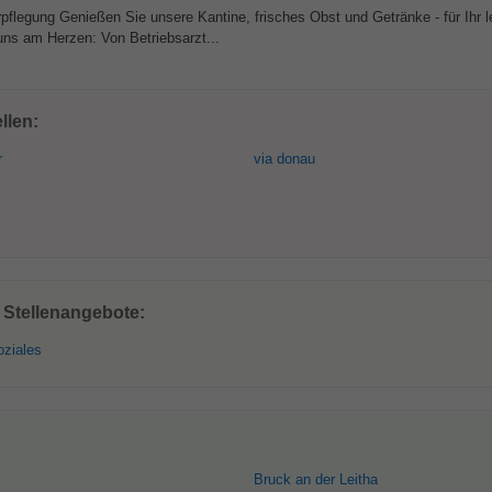
flegung Genießen Sie unsere Kantine, frisches Obst und Getränke - für Ihr l
uns am Herzen: Von Betriebsarzt...
llen:
r
via donau
 Stellenangebote:
oziales
Bruck an der Leitha