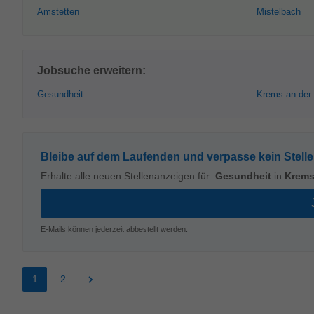
Amstetten
Mistelbach
Jobsuche erweitern:
Gesundheit
Krems an der
Bleibe auf dem Laufenden und verpasse kein Stell
Erhalte alle neuen Stellenanzeigen für:
Gesundheit
in
Krems
E-Mails können jederzeit abbestellt werden.
1
2