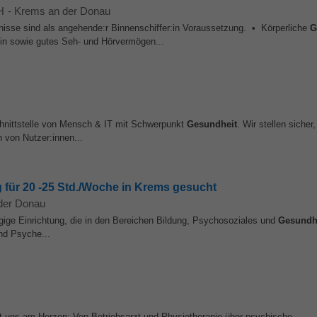
H
-
Krems an der Donau
sse sind als angehende:r Binnenschiffer:in Voraussetzung. • Körperliche
G
ein sowie gutes Seh- und Hörvermögen...
hnittstelle von Mensch & IT mit Schwerpunkt
Gesundheit
. Wir stellen sicher,
 von Nutzer:innen...
 für 20 -25 Std./Woche in Krems gesucht
der Donau
ngige Einrichtung, die in den Bereichen Bildung, Psychosoziales und
Gesundh
nd Psyche...
t uns am Herzen: Von Betriebsarzt und Physiotherapie über psychische