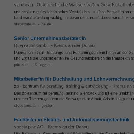
via donau - Österreichische Wasserstraßen-Gesellschaft mb
und hast ein gutes technisches Verständnis. • Gute Schwimmkenntni
für diese Ausbildung wichtig, insbesondere musst du schwindelfrei s
stepstone.at
-
heute
Senior Unternehmensberater:in
Duervation GmbH
-
Krems an der Donau
Duervation ist ein Beratungs- und Forschungsunternehmen an der Sc
und Digitalisierungsprojekten im Gesundheitsbereich die Perspektiven
join.com
-
3 Tage alt
Mitarbeiter*in für Buchhaltung und Lohnverrechnung
zb - zentrum für beratung, training & entwicklung
-
Krems an 
Das zb-zentrum für beratung, training & entwicklung ist eine unabhä
unseren Themen gehören die Schwerpunkte Arbeit, Arbeitslosigkeit u
stepstone.at
-
gestern
Fachleiter:in Elektro- und Automatisierungstechnik
voestalpine AG
-
Krems an der Donau
Life-Balance. •
Gesundheit
und Wohlbefinden Ihre
Gesundheit
lieg