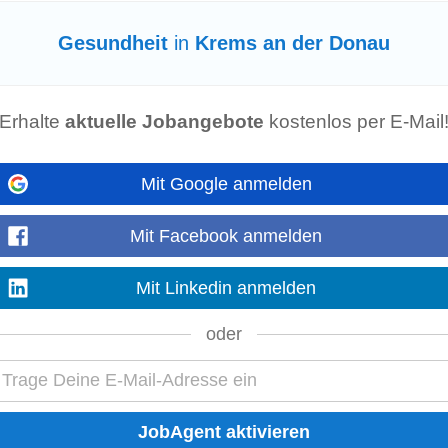
Gesundheit
in
Krems an der Donau
 Von Betriebsarzt und Physiotherapie über psychische Gesundheitsförderung 
und Privatleben Wir bieten flexible...
Erhalte
aktuelle Jobangebote
kostenlos per E-Mail
Mit Google anmelden
Akademie Günstige Einkaufsmöglichkeiten über unseren Partner Corplife für
Mit Facebook anmelden
zeit: 19 Wochenstunden im Rahmen von Montag...
Mit Linkedin anmelden
oder
rblick • Karriere und Entwicklung Gestalten Sie Ihre Zukunft mit uns: Wir f
e Einschulung. •
Gesundheit
...