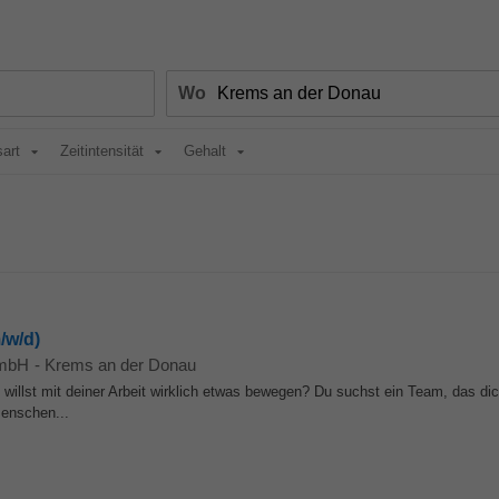
Wo
sart
Zeitintensität
Gehalt
/w/d)
GmbH
-
Krems an der Donau
u willst mit deiner Arbeit wirklich etwas bewegen? Du suchst ein Team, das di
Menschen...