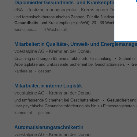
Diplomierter Gesundheits- und Krankenpfleger (m/w/d)
JBA – Justizbetreuungsagentur
-
Krems an der Donau
und forensisch-therapeutischen Zentren. Für die Justizanstalt Stein 
Gesundheits
- und Krankenpfleger (m/w/d) 23. 38 Wochenstunden Di
wienerjobs.at
-
4 Wochen alt
Mitarbeiter:in Qualitäts-, Umwelt- und Energiemanag
voestalpine AG
-
Krems an der Donau
Coaching und sorgen für eine strukturierte Einschulung. • Sicherheit 
Arbeitsplätze und umfassende Sicherheit bei Geschäftsreisen. •
Ge
karriere.at
-
gestern
Mitarbeiter:in interne Logistik
voestalpine AG
-
Krems an der Donau
und umfassende Sicherheit bei Geschäftsreisen. •
Gesundheit
und 
über psychische Gesundheitsförderung bis hin zu Fitnessangeboten u
karriere.at
-
gestern
Automatisierungstechniker:in
voestalpine AG
-
Krems an der Donau