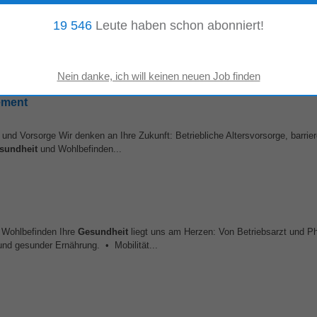
 - Ref. Nr. 1080
19 546
Leute haben schon abonniert!
, Steiner Landstraße 4, 3500 Krems an der Donau, suchen wir ab sofort Diplom
e Justizbetreuungsagentur (JBA)...
ement
und Vorsorge Wir denken an Ihre Zukunft: Betriebliche Altersvorsorge, barrier
sundheit
und Wohlbefinden...
Wohlbefinden Ihre
Gesundheit
liegt uns am Herzen: Von Betriebsarzt und Ph
nd gesunder Ernährung. • Mobilität...