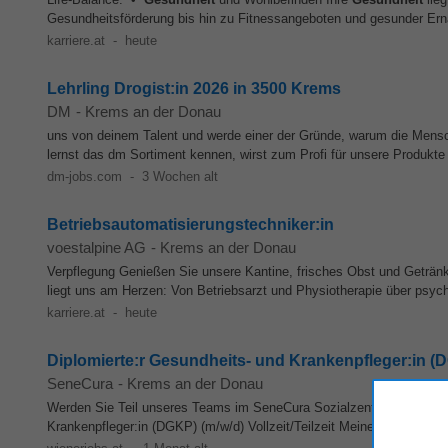
Gesundheitsförderung bis hin zu Fitnessangeboten und gesunder Ern
karriere.at
-
heute
Lehrling Drogist:in 2026 in 3500 Krems
DM
-
Krems an der Donau
uns von deinem Talent und werde einer der Gründe, warum die Mens
lernst das dm Sortiment kennen, wirst zum Profi für unsere Produkte
dm-jobs.com
-
3 Wochen alt
Betriebsautomatisierungstechniker:in
voestalpine AG
-
Krems an der Donau
Verpflegung Genießen Sie unsere Kantine, frisches Obst und Getränke
liegt uns am Herzen: Von Betriebsarzt und Physiotherapie über psyc
karriere.at
-
heute
Diplomierte:r Gesundheits- und Krankenpfleger:in (
SeneCura
-
Krems an der Donau
Werden Sie Teil unseres Teams im SeneCura Sozialzentrum Krems - Ha
Krankenpfleger:in (DGKP) (m/w/d) Vollzeit/Teilzeit Meine Aufgaben 