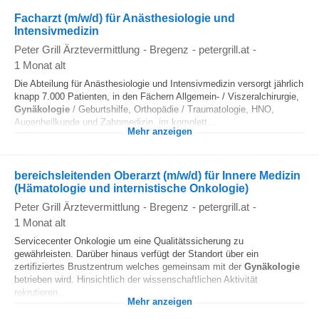
Facharzt (m/w/d) für Anästhesiologie und
Intensivmedizin
Peter Grill Ärztevermittlung
-
Bregenz
-
petergrill.at
-
1 Monat alt
Die Abteilung für Anästhesiologie und Intensivmedizin versorgt jährlich
knapp 7.000 Patienten, in den Fächern Allgemein- / Viszeralchirurgie,
Gynäkologie
/ Geburtshilfe, Orthopädie / Traumatologie, HNO,
Augenheilkunde und Zahnmedizin, im komplett...
Mehr anzeigen
bereichsleitenden Oberarzt (m/w/d) für Innere Medizin
(Hämatologie und internistische Onkologie)
Peter Grill Ärztevermittlung
-
Bregenz
-
petergrill.at
-
1 Monat alt
Servicecenter Onkologie um eine Qualitätssicherung zu
gewährleisten. Darüber hinaus verfügt der Standort über ein
zertifiziertes Brustzentrum welches gemeinsam mit der
Gynäkologie
betrieben wird. Hinsichtlich der wissenschaftlichen Aktivität
rekrutieren...
Mehr anzeigen