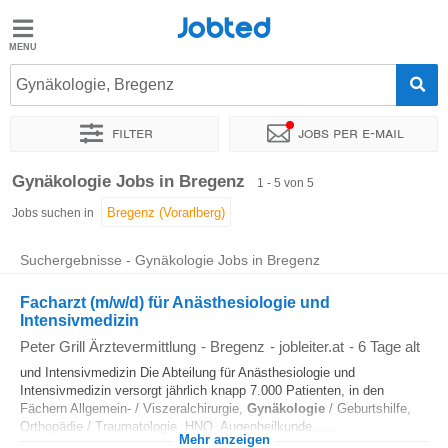
Jobted
Jobted
Jobs
Gynäkologie, Bregenz
Filter
Jobs per e-mail
Gehalt
Sortieren nach
Genauer Standort
Personaldienstleister
Gynäkologie Jobs in Bregenz
1 - 5 von 5
Jobs suchen in
Suchergebnisse - Gynäkologie Jobs in Bregenz
Facharzt (m/w/d) für Anästhesiologie und
Intensivmedizin
Peter Grill Ärztevermittlung
-
Bregenz
-
jobleiter.at
-
6 Tage alt
und Intensivmedizin Die Abteilung für Anästhesiologie und
Intensivmedizin versorgt jährlich knapp 7.000 Patienten, in den
Fächern Allgemein- / Viszeralchirurgie,
Gynäkologie
/ Geburtshilfe,
Orthopädie / Traumatologie, HNO, Augenheilkunde......
Mehr anzeigen