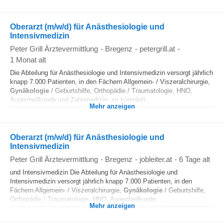
Oberarzt (m/w/d) für Anästhesiologie und
Intensivmedizin
Peter Grill Ärztevermittlung
-
Bregenz
-
petergrill.at
-
1 Monat alt
Die Abteilung für Anästhesiologie und Intensivmedizin versorgt jährlich
knapp 7.000 Patienten, in den Fächern Allgemein- / Viszeralchirurgie,
Gynäkologie
/ Geburtshilfe, Orthopädie / Traumatologie, HNO,
Augenheilkunde und Zahnmedizin, im komplett...
Mehr anzeigen
Oberarzt (m/w/d) für Anästhesiologie und
Intensivmedizin
Peter Grill Ärztevermittlung
-
Bregenz
-
jobleiter.at
-
6 Tage alt
und Intensivmedizin Die Abteilung für Anästhesiologie und
Intensivmedizin versorgt jährlich knapp 7.000 Patienten, in den
Fächern Allgemein- / Viszeralchirurgie,
Gynäkologie
/ Geburtshilfe,
Orthopädie / Traumatologie, HNO, Augenheilkunde......
Mehr anzeigen