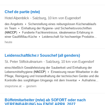
Chef de partie (m/w)
Hotel Alpenblick
-
Salzburg
, 10 km von Eugendorf
des Angebots • Sicherstellung eines reibungslosen Küchenablaufs
im Team • Einhaltung der Hygiene- und Sicherheitsvorschriften
(
HACCP
) • Fundierte Fachkenntnisse, idealerweise Erfahrung in
einer GaultMillau-Küche • Leidenschaft für hochwertige Produkte...
heute
Leidenschaftliche:r Souschef (all genders)
St. Peter Stiftskulinarium
-
Salzburg
, 10 km von Eugendorf
einschließlich Gewährleistung der Sauberkeit und Einhaltung der
Lebensmittelhygiene (
HACCP
) • Einweisung neuer Mitarbeiter in die
Pflege, Reinigung und Instandhaltung der technischen Geräte und die
Kontrolle des sorgfältigen Umgangs mit dem Inventar • Aufnahme...
stepstone.at
-
gestern
Büffetmitarbeiter (m/w) ab SOFORT oder nach
VEREINBARUNG bis ENDE APRIL 2027