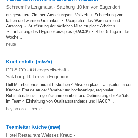
Schraemli's Lengmatta
-
Salzburg
, 10 km von Eugendorf
ausgestattete Zimmer. Anstellungsart: Vollzeit • Zubereitung von
kalten und warmen Getränken • Überprüfen des Warenein- und
Ausgang • Ausführung der täglichen Mise en place-Arbeiten
• Einhaltung des Hygienekonzeptes (
HACCP
) • 4 bis 5 Tage in der
Woche...
heute
Küchenhilfe (m/w/x)
DO & CO - Aktiengesellschaft
-
Salzburg
, 10 km von Eugendorf
Bull Mitarbeiterrestaurant Elsbethen✓ Mise en place Tätigkeiten in der
Küche✓ Freude an der Verarbeitung hochwertiger, regionaler
Rohmaterialien✓ Enge Zusammenarbeit und Optimierung der Abläufe
im Team✓ Einhaltung von Qualitätsstandards und
HACCP
...
heyjobs.co
-
heute
Teamleiter Küche (m/w)
Hotel Restaurant Weisses Kreuz
-