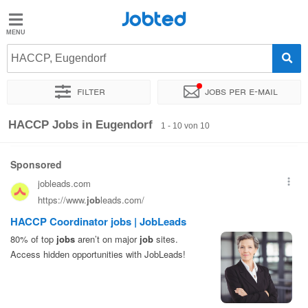
Jobted
Jobted
Jobs
HACCP, Eugendorf
Filter
Jobs per e-mail
Gehalt
Sortieren nach
Genauer Standort
HACCP Jobs in Eugendorf
1 - 10 von 10