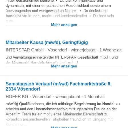
in der Gastronomie/Hotellerie • Du bist kommunikativ und
dynamisch, mit einer empathischen Persönlichkeit sowie einem
überzeugenden und wortgewandten Naturell • Du denkst und
handelst
strukturiert, markt- und kundenorientiert • Du hast sehr
gute...
Mehr anzeigen
Mitarbeiter Kassa (m/w/d), Geringfügig
INTERSPAR GmbH
-
Vösendorf
-
wienerjobs.at
-
1 Woche alt
und Verwaltungseinheiten der INTERSPAR Gesellschaft m.b.H. und
der Maximarkt
Handels
-Gesellschaft m.b.H.
Mehr anzeigen
Samstagsjob Verkauf (m/w/d) Fachmarktstraße 6,
2334 Vösendorf
HOFER KG
-
Vösendorf
-
wienerjobs.at
-
1 Monat alt
m/w/d)) Qualifikationen, die ich mitbringe Begeisterung im
Handel
zu
arbeiten und den Unternehmenserfolg mitzugestalten Freude an der
Arbeit im Team für ein motiviertes Miteinander Bereitschaft zu
körperlich anspruchsvollen Tätigkeiten freundlich im Umgang mit
Kund:innen...