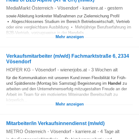
MediaMarkt Österreich
-
Vösendorf
-
karriere.at
-
gestern
sowie Ableitung konkreter Maßnahmen zur Zielerreichung Profil
• Abgeschlossenes Studium im Bereich Betriebswirtschaft, Vertrieb
oder eine vergleichbare Ausbildung • Mehrjährige Berufserfahrung im
B2B-Vertrieb, vorzugsweise in der
Handels
...
Mehr anzeigen
Verkaufsmitarbeiter (m/w/d) Fachmarktstraße 6, 2334
Vösendorf
HOFER KG
-
Vösendorf
-
wienerjobs.at
-
3 Wochen alt
für die Kommunikation mit unseren Kund:innen Flexibilität für Früh-
und Spätdienste (Montag bis Samstag) Begeisterung im
Handel
zu
arbeiten und den Unternehmenserfolg mitzugestalten Freude an der
Arbeit im Team für ein motiviertes Miteinander Bereitschaft zu
körperlich...
Mehr anzeigen
Mitarbeiter/in Verkaufsinnendienst (m/w/d)
METRO Österreich
-
Vösendorf
-
karriere.at
-
4 Tage alt