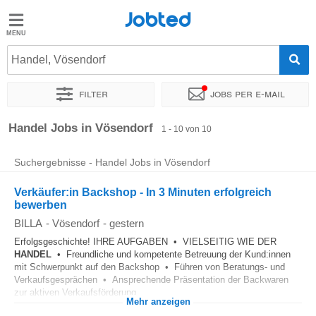
Jobted
Jobted
Jobs
Handel, Vösendorf
Filter
Jobs per e-mail
Gehalt
Sortieren nach
Genauer Standort
Unternehmen
Zeitintens
Handel Jobs in Vösendorf
1 - 10 von 10
Suchergebnisse - Handel Jobs in Vösendorf
Verkäufer:in Backshop - In 3 Minuten erfolgreich
bewerben
BILLA
-
Vösendorf
-
gestern
Erfolgsgeschichte! IHRE AUFGABEN • VIELSEITIG WIE DER
HANDEL
• Freundliche und kompetente Betreuung der Kund:innen
mit Schwerpunkt auf den Backshop • Führen von Beratungs- und
Verkaufsgesprächen • Ansprechende Präsentation der Backwaren
zur aktiven Verkaufsförderung...
Mehr anzeigen