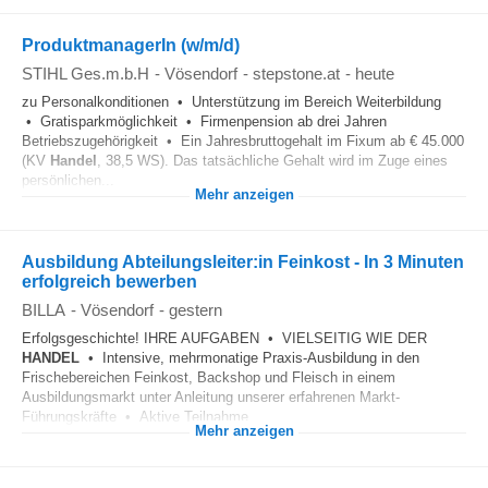
ProduktmanagerIn (w/m/d)
STIHL Ges.m.b.H
-
Vösendorf
-
stepstone.at
-
heute
zu Personalkonditionen • Unterstützung im Bereich Weiterbildung
• Gratisparkmöglichkeit • Firmenpension ab drei Jahren
Betriebszugehörigkeit • Ein Jahresbruttogehalt im Fixum ab € 45.000
(KV
Handel
, 38,5 WS). Das tatsächliche Gehalt wird im Zuge eines
persönlichen...
Mehr anzeigen
Ausbildung Abteilungsleiter:in Feinkost - In 3 Minuten
erfolgreich bewerben
BILLA
-
Vösendorf
-
gestern
Erfolgsgeschichte! IHRE AUFGABEN • VIELSEITIG WIE DER
HANDEL
• Intensive, mehrmonatige Praxis-Ausbildung in den
Frischebereichen Feinkost, Backshop und Fleisch in einem
Ausbildungsmarkt unter Anleitung unserer erfahrenen Markt-
Führungskräfte • Aktive Teilnahme...
Mehr anzeigen