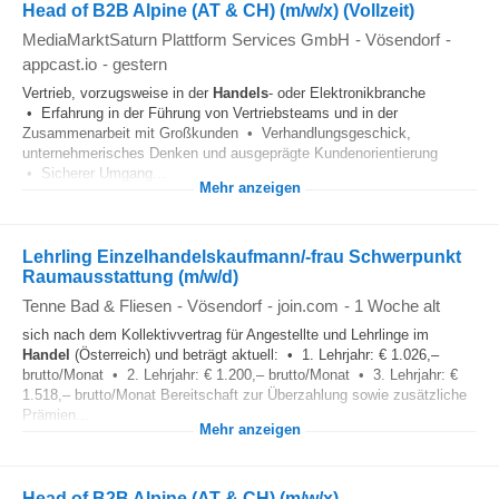
Head of B2B Alpine (AT & CH) (m/w/x) (Vollzeit)
MediaMarktSaturn Plattform Services GmbH
-
Vösendorf
-
appcast.io
-
gestern
Vertrieb, vorzugsweise in der
Handels
- oder Elektronikbranche
• Erfahrung in der Führung von Vertriebsteams und in der
Zusammenarbeit mit Großkunden • Verhandlungsgeschick,
unternehmerisches Denken und ausgeprägte Kundenorientierung
• Sicherer Umgang...
Mehr anzeigen
Lehrling Einzelhandelskaufmann/-frau Schwerpunkt
Raumausstattung (m/w/d)
Tenne Bad & Fliesen
-
Vösendorf
-
join.com
-
1 Woche alt
sich nach dem Kollektivvertrag für Angestellte und Lehrlinge im
Handel
(Österreich) und beträgt aktuell: • 1. Lehrjahr: € 1.026,–
brutto/Monat • 2. Lehrjahr: € 1.200,– brutto/Monat • 3. Lehrjahr: €
1.518,– brutto/Monat Bereitschaft zur Überzahlung sowie zusätzliche
Prämien...
Mehr anzeigen
Head of B2B Alpine (AT & CH) (m/w/x)