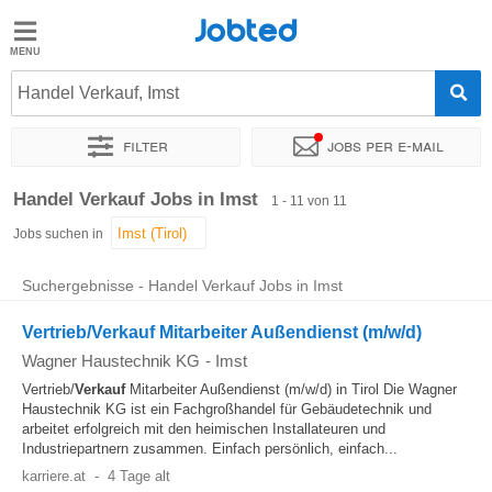
Jobted
Jobted
Jobs
Handel Verkauf, Imst
Filter
Jobs per e-mail
Gehalt
Sortieren nach
Genauer Standort
Unternehmen
Zeitintens
Handel Verkauf Jobs in Imst
1 - 11 von 11
Jobs suchen in
Suchergebnisse - Handel Verkauf Jobs in Imst
Vertrieb/Verkauf Mitarbeiter Außendienst (m/w/d)
Wagner Haustechnik KG
-
Imst
Vertrieb/
Verkauf
Mitarbeiter Außendienst (m/w/d) in Tirol Die Wagner
Haustechnik KG ist ein Fachgroßhandel für Gebäudetechnik und
arbeitet erfolgreich mit den heimischen Installateuren und
Industriepartnern zusammen. Einfach persönlich, einfach...
karriere.at
-
4 Tage alt