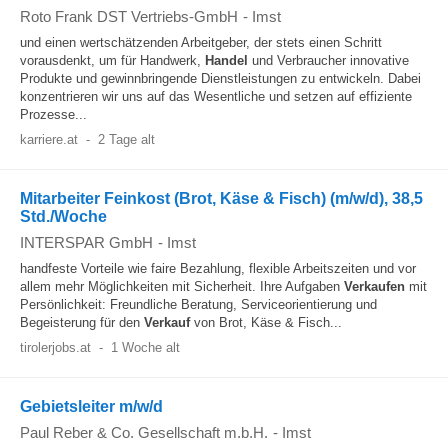
Roto Frank DST Vertriebs-GmbH
-
Imst
und einen wertschätzenden Arbeitgeber, der stets einen Schritt
vorausdenkt, um für Handwerk,
Handel
und Verbraucher innovative
Produkte und gewinnbringende Dienstleistungen zu entwickeln. Dabei
konzentrieren wir uns auf das Wesentliche und setzen auf effiziente
Prozesse...
karriere.at
-
2 Tage alt
Mitarbeiter Feinkost (Brot, Käse & Fisch) (m/w/d), 38,5
Std./Woche
INTERSPAR GmbH
-
Imst
handfeste Vorteile wie faire Bezahlung, flexible Arbeitszeiten und vor
allem mehr Möglichkeiten mit Sicherheit. Ihre Aufgaben
Verkaufen
mit
Persönlichkeit: Freundliche Beratung, Serviceorientierung und
Begeisterung für den
Verkauf
von Brot, Käse & Fisch...
tirolerjobs.at
-
1 Woche alt
Gebietsleiter m/w/d
Paul Reber & Co. Gesellschaft m.b.H.
-
Imst