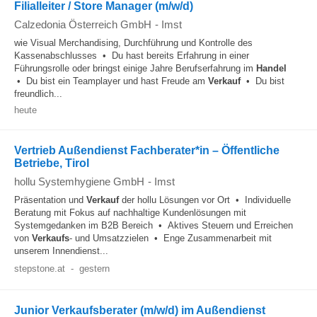
Filialleiter / Store Manager (m/w/d)
Calzedonia Österreich GmbH
-
Imst
wie Visual Merchandising, Durchführung und Kontrolle des
Kassenabschlusses • Du hast bereits Erfahrung in einer
Führungsrolle oder bringst einige Jahre Berufserfahrung im
Handel
• Du bist ein Teamplayer und hast Freude am
Verkauf
• Du bist
freundlich...
heute
Vertrieb Außendienst Fachberater*in – Öffentliche
Betriebe, Tirol
hollu Systemhygiene GmbH
-
Imst
Präsentation und
Verkauf
der hollu Lösungen vor Ort • Individuelle
Beratung mit Fokus auf nachhaltige Kundenlösungen mit
Systemgedanken im B2B Bereich • Aktives Steuern und Erreichen
von
Verkaufs
- und Umsatzzielen • Enge Zusammenarbeit mit
unserem Innendienst...
stepstone.at
-
gestern
Junior Verkaufsberater (m/w/d) im Außendienst