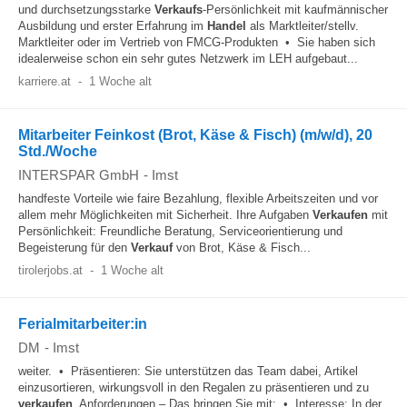
und durchsetzungsstarke
Verkaufs
-Persönlichkeit mit kaufmännischer
Ausbildung und erster Erfahrung im
Handel
als Marktleiter/stellv.
Marktleiter oder im Vertrieb von FMCG-Produkten • Sie haben sich
idealerweise schon ein sehr gutes Netzwerk im LEH aufgebaut...
karriere.at
-
1 Woche alt
Mitarbeiter Feinkost (Brot, Käse & Fisch) (m/w/d), 20
Std./Woche
INTERSPAR GmbH
-
Imst
handfeste Vorteile wie faire Bezahlung, flexible Arbeitszeiten und vor
allem mehr Möglichkeiten mit Sicherheit. Ihre Aufgaben
Verkaufen
mit
Persönlichkeit: Freundliche Beratung, Serviceorientierung und
Begeisterung für den
Verkauf
von Brot, Käse & Fisch...
tirolerjobs.at
-
1 Woche alt
Ferialmitarbeiter:in
DM
-
Imst
weiter. • Präsentieren: Sie unterstützen das Team dabei, Artikel
einzusortieren, wirkungsvoll in den Regalen zu präsentieren und zu
verkaufen
. Anforderungen – Das bringen Sie mit: • Interesse: In der