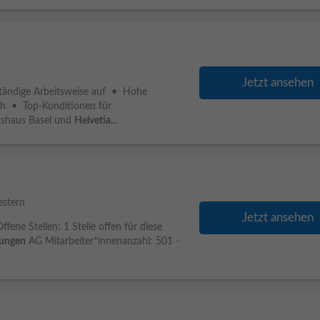
Jetzt ansehen
bständige Arbeitsweise auf • Hohe
lich • Top-Konditionen für
kshaus Basel und
Helvetia
...
estern
Jetzt ansehen
ene Stellen: 1 Stelle offen für diese
rungen
AG Mitarbeiter*innenanzahl: 501 -