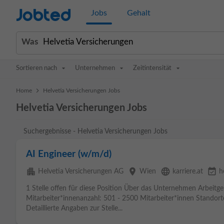
Jobted
Jobs
Gehalt
Was
Sortieren nach
Unternehmen
Zeitintensität
>
Home
Helvetia Versicherungen Jobs
Helvetia Versicherungen Jobs
Suchergebnisse - Helvetia Versicherungen Jobs
AI Engineer (w/m/d)
apartment
place
language
event_available
Helvetia Versicherungen AG
Wien
karriere.at
h
1 Stelle offen für diese Position Über das Unternehmen Arbeitg
Mitarbeiter*innenanzahl: 501 - 2500 Mitarbeiter*innen Standorte
Detaillierte Angaben zur Stelle...