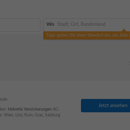
Wo
Tipp: geben Sie Ihren Standort ein, um Jobs
eute
Jetzt ansehen
eber:
Helvetia
Versicherungen
AG
: Wien, Linz, Rum, Graz, Salzburg