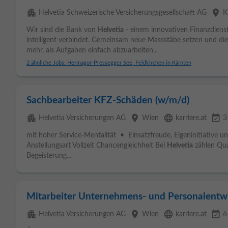
apartment
place
Helvetia Schweizerische Versicherungsgesellschaft AG
K
Wir sind die Bank von
Helvetia
- einem innovativen Finanzdienst
intelligent verbindet. Gemeinsam neue Massstäbe setzen und die
mehr, als Aufgaben einfach abzuarbeiten...
2 ähnliche Jobs: Hermagor-Pressegger See, Feldkirchen in Kärnten
Sachbearbeiter KFZ-Schäden (w/m/d)
apartment
place
language
event_available
Helvetia Versicherungen AG
Wien
karriere.at
3
mit hoher Service-Mentalität • Einsatzfreude, Eigeninitiative u
Anstellungsart Vollzeit Chancengleichheit Bei
Helvetia
zählen Qual
Begeisterung...
Mitarbeiter Unternehmens- und Personalentwi
apartment
place
language
event_available
Helvetia Versicherungen AG
Wien
karriere.at
6