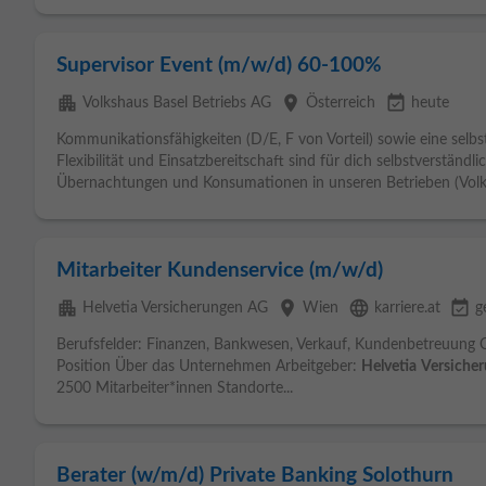
Supervisor Event (m/w/d) 60-100%
apartment
place
event_available
Volkshaus Basel Betriebs AG
Österreich
heute
Kommunikationsfähigkeiten (D/E, F von Vorteil) sowie eine sel
Flexibilität und Einsatzbereitschaft sind für dich selbstverständ
Übernachtungen und Konsumationen in unseren Betrieben (Vol
Mitarbeiter Kundenservice (m/w/d)
apartment
place
language
event_available
Helvetia Versicherungen AG
Wien
karriere.at
g
Berufsfelder: Finanzen, Bankwesen, Verkauf, Kundenbetreuung Off
Position Über das Unternehmen Arbeitgeber:
Helvetia
Versiche
2500 Mitarbeiter*innen Standorte...
Berater (w/m/d) Private Banking Solothurn