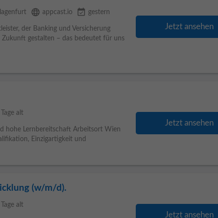
language
event_available
lagenfurt
appcast.io
gestern
Jetzt ansehen
leister, der Banking und Versicherung
 Zukunft gestalten – das bedeutet für uns
 Tage alt
Jetzt ansehen
nd hohe Lernbereitschaft Arbeitsort Wien
ifikation, Einzigartigkeit und
cklung (w/m/d).
 Tage alt
Jetzt ansehen