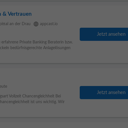
n & Vertrauen
language
pittal an der Drau
appcast.io
Jetzt ansehen
 erfahrene Private Banking Beraterin bzw.
ickeln bedürfnisgerechte Anlagelösungen
eute
Jetzt ansehen
sart Vollzeit Chancengleichheit Bei
Chancengleichheit ist uns wichtig. Wir