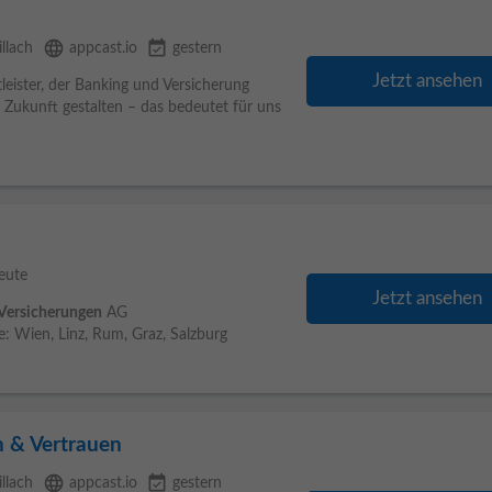
language
event_available
illach
appcast.io
gestern
Jetzt ansehen
leister, der Banking und Versicherung
 Zukunft gestalten – das bedeutet für uns
eute
Jetzt ansehen
Versicherungen
AG
: Wien, Linz, Rum, Graz, Salzburg
n & Vertrauen
language
event_available
illach
appcast.io
gestern