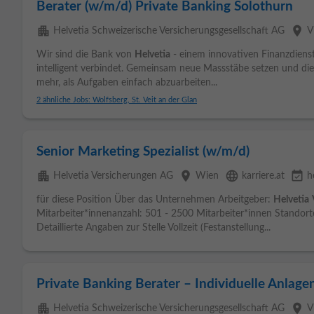
Berater (w/m/d) Private Banking Solothurn
apartment
place
Helvetia Schweizerische Versicherungsgesellschaft AG
V
Wir sind die Bank von
Helvetia
- einem innovativen Finanzdienst
intelligent verbindet. Gemeinsam neue Massstäbe setzen und die
mehr, als Aufgaben einfach abzuarbeiten...
2 ähnliche Jobs: Wolfsberg, St. Veit an der Glan
Senior Marketing Spezialist (w/m/d)
apartment
place
language
event_available
Helvetia Versicherungen AG
Wien
karriere.at
h
für diese Position Über das Unternehmen Arbeitgeber:
Helvetia
Mitarbeiter*innenanzahl: 501 - 2500 Mitarbeiter*innen Standorte
Detaillierte Angaben zur Stelle Vollzeit (Festanstellung...
Private Banking Berater – Individuelle Anlage
apartment
place
Helvetia Schweizerische Versicherungsgesellschaft AG
V