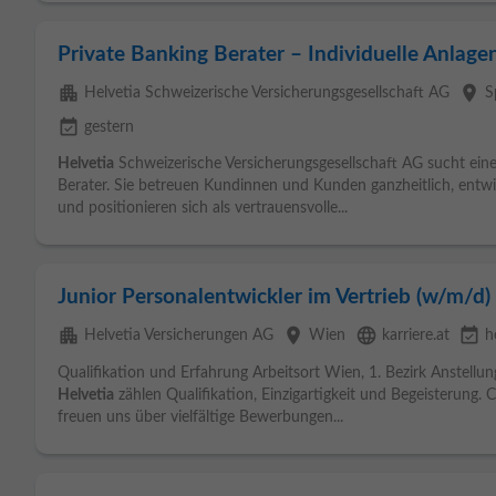
Private Banking Berater – Individuelle Anlage
apartment
place
Helvetia Schweizerische Versicherungsgesellschaft AG
S
event_available
gestern
Helvetia
Schweizerische Versicherungsgesellschaft AG sucht eine
Berater. Sie betreuen Kundinnen und Kunden ganzheitlich, entw
und positionieren sich als vertrauensvolle...
Junior Personalentwickler im Vertrieb (w/m/d)
apartment
place
language
event_available
Helvetia Versicherungen AG
Wien
karriere.at
h
Qualifikation und Erfahrung Arbeitsort Wien, 1. Bezirk Anstellung
Helvetia
zählen Qualifikation, Einzigartigkeit und Begeisterung. 
freuen uns über vielfältige Bewerbungen...