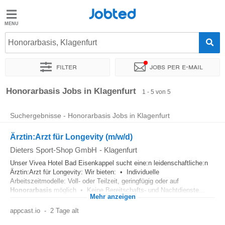
Jobted
Jobted
Jobs
Honorarbasis, Klagenfurt
Filter
Jobs per e-mail
Gehalt
Sortieren nach
Genauer Standort
Unternehmen
Honorarbasis Jobs in Klagenfurt
1 - 5 von 5
Suchergebnisse - Honorarbasis Jobs in Klagenfurt
Ärztin:Arzt für Longevity (m/w/d)
Dieters Sport-Shop GmbH
-
Klagenfurt
Unser Vivea Hotel Bad Eisenkappel sucht eine:n leidenschaftliche:n
Ärztin:Arzt für Longevity: Wir bieten: • Individuelle
Arbeitszeitmodelle: Voll- oder Teilzeit, geringfügig oder auf
Honorarbasis
möglich • Keine Bereitschafts- und Nachtdienste...
Mehr anzeigen
appcast.io
-
2 Tage alt