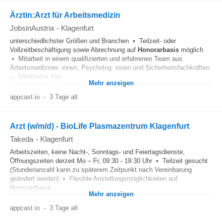
Ärztin:Arzt für Arbeitsmedizin
JobsinAustria
-
Klagenfurt
unterschiedlichster Größen und Branchen • Teilzeit‑ oder
Vollzeitbeschäftigung sowie Abrechnung auf
Honorarbasis
möglich
• Mitarbeit in einem qualifizierten und erfahrenen Team aus
Arbeitsmediziner: innen, Psycholog: innen und Sicherheitsfachkräften
• Mitarbeiter App...
Mehr anzeigen
appcast.io
-
3 Tage alt
Arzt (w/m/d) - BioLife Plasmazentrum Klagenfurt
Takeda
-
Klagenfurt
Arbeitszeiten, keine Nacht-, Sonntags- und Feiertagsdienste,
Öffnungszeiten derzeit Mo – Fr, 09:30 - 19:30 Uhr • Teilzeit gesucht
(Stundenanzahl kann zu späterem Zeitpunkt nach Vereinbarung
geändert werden) • Flexible Anstellungsmöglichkeiten auf
Honorarbasis
...
Mehr anzeigen
appcast.io
-
3 Tage alt