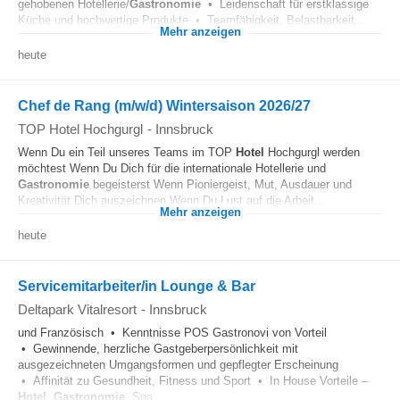
gehobenen Hotellerie/
Gastronomie
• Leidenschaft für erstklassige
Küche und hochwertige Produkte • Teamfähigkeit, Belastbarkeit...
Mehr anzeigen
heute
Chef de Rang (m/w/d) Wintersaison 2026/27
TOP Hotel Hochgurgl
-
Innsbruck
Wenn Du ein Teil unseres Teams im TOP
Hotel
Hochgurgl werden
möchtest Wenn Du Dich für die internationale Hotellerie und
Gastronomie
begeisterst Wenn Pioniergeist, Mut, Ausdauer und
Kreativität Dich auszeichnen Wenn Du Lust auf die Arbeit...
Mehr anzeigen
heute
Servicemitarbeiter/in Lounge & Bar
Deltapark Vitalresort
-
Innsbruck
und Französisch • Kenntnisse POS Gastronovi von Vorteil
• Gewinnende, herzliche Gastgeberpersönlichkeit mit
ausgezeichneten Umgangsformen und gepflegter Erscheinung
• Affinität zu Gesundheit, Fitness und Sport • In House Vorteile –
Hotel
,
Gastronomie
, Spa...