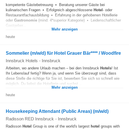
kompetente Gästebetreuung • Beratung unserer Gäste bei
kulinarischen Fragen • Erfolgreich abgeschlossene
Hotel
- oder
Restaurantfachausbildung • Erfahrung in der gehobenen Hotellerie
oder
Gastronomie
(mind. 4*superior Kategorie) • Leidenschaftlicher
Gastgeber...
Mehr anzeigen
heute
Sommelier (m/w/d) für Hotel Grauer Bär**** / Woodfire
Innsbruck Hotels
-
Innsbruck
Arbeiten, wo andere Urlaub machen – bei den Innsbruck
Hotels
! Ist
Ihr Lebenslauf fertig? Wenn ja, und wenn Sie überzeugt sind, dass
diese Stelle die richtige für Sie ist, bewerben Sie sich so schnell wie
möglich. Du liebst die Hotellerie und suchst...
Mehr anzeigen
heute
Housekeeping Attendant (Public Areas) (m/w/d)
Radisson RED Innsbruck
-
Innsbruck
Radisson
Hotel
Group is one of the world's largest
hotel
groups with