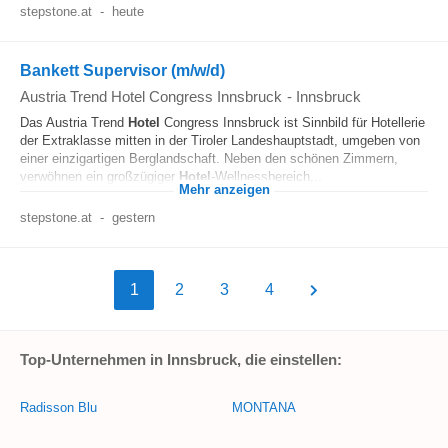
stepstone.at
-
heute
Bankett Supervisor (m/w/d)
Austria Trend Hotel Congress Innsbruck
-
Innsbruck
Das Austria Trend
Hotel
Congress Innsbruck ist Sinnbild für Hotellerie
der Extraklasse mitten in der Tiroler Landeshauptstadt, umgeben von
einer einzigartigen Berglandschaft. Neben den schönen Zimmern,
verwöhnen ein großzügiger
Hotel
-Wellnessbereich...
Mehr anzeigen
stepstone.at
-
gestern
1
2
3
4
Top-Unternehmen in Innsbruck, die einstellen:
Radisson Blu
MONTANA