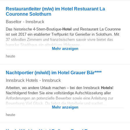
Restaurantleiter (m/w) im Hotel Restuarant La
Couronne Solothurn
Baseltor
-
Innsbruck
Das historische 4-Stern-Boutique-
Hotel
und Restaurant La Couronne
ist seit 2017 ein etablierter Treffpunkt für Genießer in Solothurn. Mit
37 stilvollen Zimmern und französischem savoir vivre bietet das
barocke Stadthaus ein attraktives Hideaway...
Mehr anzeigen
heute
Nachtportier (m/w/d) im Hotel Grauer Bär****
Innsbruck Hotels
-
Innsbruck
Arbeiten, wo andere Urlaub machen – bei den Innsbruck
Hotels
!
Nachfolgend finden Sie eine vollständige Aufschlüsselung aller
Anforderungen an potenzielle Bewerber sowie eine Anleitung zur
Bewerbung Viel Glück. Du liebst die Hotellerie und suchst...
Mehr anzeigen
heute