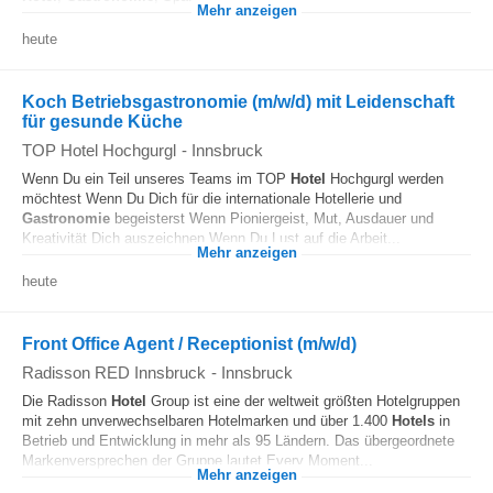
Mehr anzeigen
heute
Koch Betriebsgastronomie (m/w/d) mit Leidenschaft
für gesunde Küche
TOP Hotel Hochgurgl
-
Innsbruck
Wenn Du ein Teil unseres Teams im TOP
Hotel
Hochgurgl werden
möchtest Wenn Du Dich für die internationale Hotellerie und
Gastronomie
begeisterst Wenn Pioniergeist, Mut, Ausdauer und
Kreativität Dich auszeichnen Wenn Du Lust auf die Arbeit...
Mehr anzeigen
heute
Front Office Agent / Receptionist (m/w/d)
Radisson RED Innsbruck
-
Innsbruck
Die Radisson
Hotel
Group ist eine der weltweit größten Hotelgruppen
mit zehn unverwechselbaren Hotelmarken und über 1.400
Hotels
in
Betrieb und Entwicklung in mehr als 95 Ländern. Das übergeordnete
Markenversprechen der Gruppe lautet Every Moment...
Mehr anzeigen