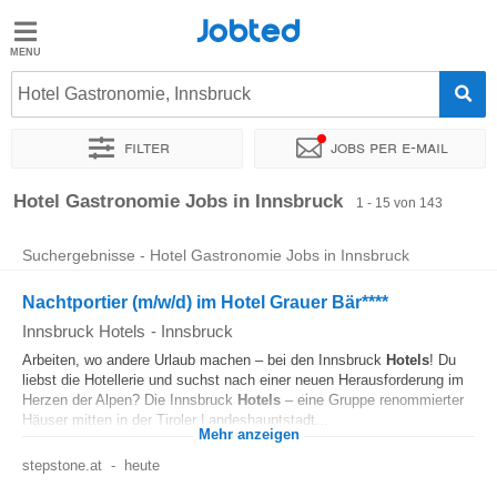
Jobted
Jobted
Jobs
Hotel Gastronomie, Innsbruck
Filter
Jobs per e-mail
Gehalt
Sortieren nach
Genauer Standort
Unternehmen
Vertragsa
Hotel Gastronomie Jobs in Innsbruck
1 - 15 von 143
Suchergebnisse - Hotel Gastronomie Jobs in Innsbruck
Nachtportier (m/w/d) im Hotel Grauer Bär****
Innsbruck Hotels
-
Innsbruck
Arbeiten, wo andere Urlaub machen – bei den Innsbruck
Hotels
! Du
liebst die Hotellerie und suchst nach einer neuen Herausforderung im
Herzen der Alpen? Die Innsbruck
Hotels
– eine Gruppe renommierter
Häuser mitten in der Tiroler Landeshauptstadt...
Mehr anzeigen
stepstone.at
-
heute