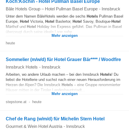
Koch:Köchin - Hotel Pullman Basel Europe
Bâle Hotels Group – Hotel Pullman Basel Europe
-
Innsbruck
Unter dem Namen BâleHotels werden die sechs
Hotels
Pullman Basel
Europe,
Hotel
Victoria,
Hotel
Baslertor,
Hotel
Savoy, Boutique-
Hotel
Märthof und
Hotel
Holiday Inn Express geführt. Das Pullman in Basel
überzeugt durch seine ideale Lage nahe...
Mehr anzeigen
heute
Sommelier (m/w/d) für Hotel Grauer Bär**** / Woodfire
Innsbruck Hotels
-
Innsbruck
Arbeiten, wo andere Urlaub machen – bei den Innsbruck
Hotels
! Du
liebst die Hotellerie und suchst nach einer neuen Herausforderung im
Herzen der Alpen? Die Innsbruck
Hotels
– eine Gruppe renommierter
Häuser mitten in der Tiroler Landeshauptstadt...
Mehr anzeigen
stepstone.at
-
heute
Chef de Rang (w/m/d) für Michelin Stern Hotel
Gourmet & Wein Hotel Austria
-
Innsbruck