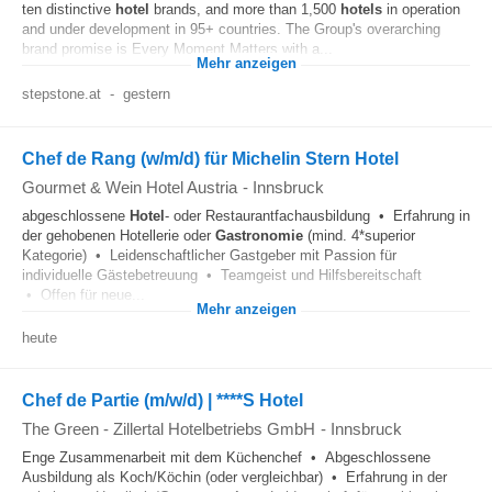
ten distinctive
hotel
brands, and more than 1,500
hotels
in operation
and under development in 95+ countries. The Group's overarching
brand promise is Every Moment Matters with a...
Mehr anzeigen
stepstone.at
-
gestern
Chef de Rang (w/m/d) für Michelin Stern Hotel
Gourmet & Wein Hotel Austria
-
Innsbruck
abgeschlossene
Hotel
- oder Restaurantfachausbildung • Erfahrung in
der gehobenen Hotellerie oder
Gastronomie
(mind. 4*superior
Kategorie) • Leidenschaftlicher Gastgeber mit Passion für
individuelle Gästebetreuung • Teamgeist und Hilfsbereitschaft
• Offen für neue...
Mehr anzeigen
heute
Chef de Partie (m/w/d) | ****S Hotel
The Green - Zillertal Hotelbetriebs GmbH
-
Innsbruck
Enge Zusammenarbeit mit dem Küchenchef • Abgeschlossene
Ausbildung als Koch/Köchin (oder vergleichbar) • Erfahrung in der