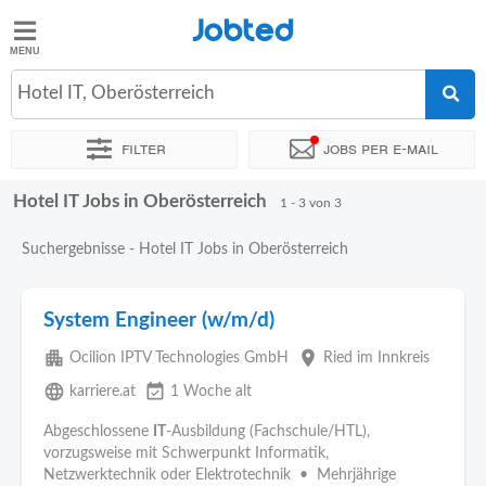
Jobted
Jobted
Jobs
Hotel IT, Oberösterreich
Filter
Jobs per e-mail
Gehalt
Hotel IT Jobs in Oberösterreich
Sortieren nach
Zeitintensität
Gehalt
1 - 3 von 3
Suchergebnisse - Hotel IT Jobs in Oberösterreich
System Engineer (w/m/d)
apartment
place
Ocilion IPTV Technologies GmbH
Ried im Innkreis
language
event_available
karriere.at
1 Woche alt
Abgeschlossene
IT
-Ausbildung (Fachschule/HTL),
vorzugsweise mit Schwerpunkt Informatik,
Netzwerktechnik oder Elektrotechnik • Mehrjährige