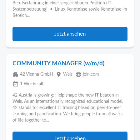
Berufserfahrung in einer vergleichbaren Position (
IT
-
Systembetreuung) • Linux Kenntnisse sowie Kenntnisse im
Bereich...
Jetzt ansehen
COMMUNITY MANAGER (w/m/d)
apartment
place
language
42 Vienna GmbH
Wels
join.com
event_available
1 Woche alt
42 Austria is growing: Help shape the new
IT
beacon in
Wels. As an internationally recognized educational model,
42 stands for excellent
IT
training based on peer-to-peer
learning and gamification. We bring people from all walks
of life together to...
Jetzt ansehen