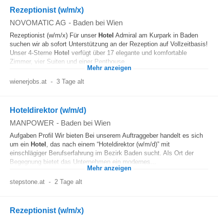
Rezeptionist (w/m/x)
NOVOMATIC AG
-
Baden bei Wien
Rezeptionist (w/m/x) Für unser
Hotel
Admiral am Kurpark in Baden
suchen wir ab sofort Unterstützung an der Rezeption auf Vollzeitbasis!
Unser 4-Sterne
Hotel
verfügt über 17 elegante und komfortable
Zimmer, vier Suiten und einer Penthouse...
Mehr anzeigen
wienerjobs.at
-
3 Tage alt
Hoteldirektor (w/m/d)
MANPOWER
-
Baden bei Wien
Aufgaben Profil Wir bieten Bei unserem Auftraggeber handelt es sich
um ein
Hotel
, das nach einem “Hoteldirektor (w/m/d)” mit
einschlägiger Berufserfahrung im Bezirk Baden sucht. Als Ort der
Begegnung bietet das Unternehmen ein modernes...
Mehr anzeigen
stepstone.at
-
2 Tage alt
Rezeptionist (w/m/x)