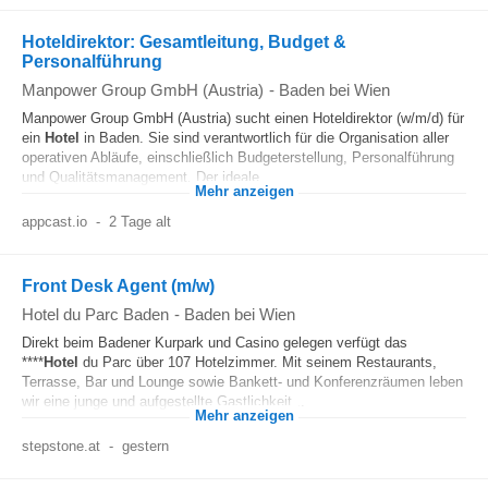
Hoteldirektor: Gesamtleitung, Budget &
Personalführung
Manpower Group GmbH (Austria)
-
Baden bei Wien
Manpower Group GmbH (Austria) sucht einen Hoteldirektor (w/m/d) für
ein
Hotel
in Baden. Sie sind verantwortlich für die Organisation aller
operativen Abläufe, einschließlich Budgeterstellung, Personalführung
und Qualitätsmanagement. Der ideale...
Mehr anzeigen
appcast.io
-
2 Tage alt
Front Desk Agent (m/w)
Hotel du Parc Baden
-
Baden bei Wien
Direkt beim Badener Kurpark und Casino gelegen verfügt das
****
Hotel
du Parc über 107 Hotelzimmer. Mit seinem Restaurants,
Terrasse, Bar und Lounge sowie Bankett- und Konferenzräumen leben
wir eine junge und aufgestellte Gastlichkeit...
Mehr anzeigen
stepstone.at
-
gestern