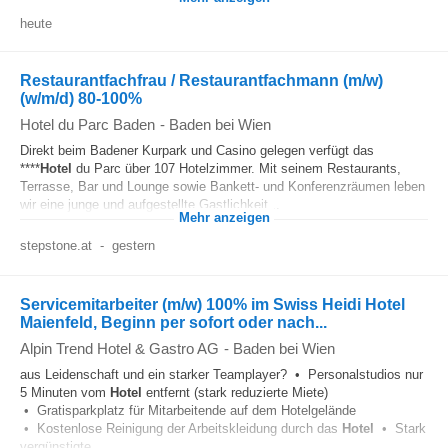
heute
Restaurantfachfrau / Restaurantfachmann (m/w)
(w/m/d) 80-100%
Hotel du Parc Baden
-
Baden bei Wien
Direkt beim Badener Kurpark und Casino gelegen verfügt das
****
Hotel
du Parc über 107 Hotelzimmer. Mit seinem Restaurants,
Terrasse, Bar und Lounge sowie Bankett- und Konferenzräumen leben
wir eine junge und aufgestellte Gastlichkeit...
Mehr anzeigen
stepstone.at
-
gestern
Servicemitarbeiter (m/w) 100% im Swiss Heidi Hotel
Maienfeld, Beginn per sofort oder nach...
Alpin Trend Hotel & Gastro AG
-
Baden bei Wien
aus Leidenschaft und ein starker Teamplayer? • Personalstudios nur
5 Minuten vom
Hotel
entfernt (stark reduzierte Miete)
• Gratisparkplatz für Mitarbeitende auf dem Hotelgelände
• Kostenlose Reinigung der Arbeitskleidung durch das
Hotel
• Stark
vergünstigte...