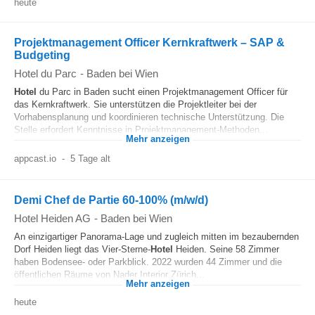
heute
Projektmanagement Officer Kernkraftwerk – SAP &
Budgeting
Hotel du Parc
-
Baden bei Wien
Hotel
du Parc in Baden sucht einen Projektmanagement Officer für
das Kernkraftwerk. Sie unterstützen die Projektleiter bei der
Vorhabensplanung und koordinieren technische Unterstützung. Die
Stelle erfordert Kenntnisse in Projektmanagement-Methoden...
Mehr anzeigen
appcast.io
-
5 Tage alt
Demi Chef de Partie 60-100% (m/w/d)
Hotel Heiden AG
-
Baden bei Wien
An einzigartiger Panorama-Lage und zugleich mitten im bezaubernden
Dorf Heiden liegt das Vier-Sterne-
Hotel
Heiden. Seine 58 Zimmer
haben Bodensee- oder Parkblick. 2022 wurden 44 Zimmer und die
öffentlichen Räume von Nader Interior Zürich...
Mehr anzeigen
heute