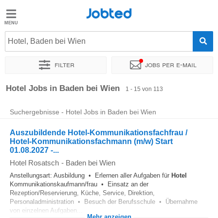
Jobted
Jobted
Jobs
Hotel, Baden bei Wien
Filter
Jobs per e-mail
Gehalt
Sortieren nach
Genauer Standort
Unternehmen
Personald
Hotel Jobs in Baden bei Wien
1 - 15 von 113
Suchergebnisse - Hotel Jobs in Baden bei Wien
Auszubildende Hotel-Kommunikationsfachfrau /
Hotel-Kommunikationsfachmann (m/w) Start
01.08.2027 -...
Hotel Rosatsch
-
Baden bei Wien
Anstellungsart: Ausbildung • Erlernen aller Aufgaben für
Hotel
Kommunikationskaufmann/frau • Einsatz an der
Rezeption/Reservierung, Küche, Service, Direktion,
Personaladministration • Besuch der Berufsschule • Übernahme
von einzelnen Aufgaben...
Mehr anzeigen