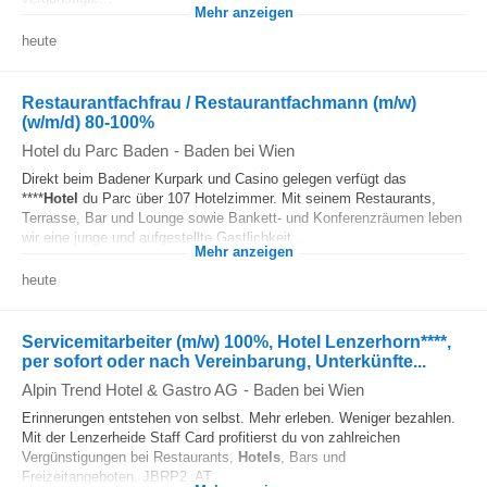
Mehr anzeigen
heute
Restaurantfachfrau / Restaurantfachmann (m/w)
(w/m/d) 80-100%
Hotel du Parc Baden
-
Baden bei Wien
Direkt beim Badener Kurpark und Casino gelegen verfügt das
****
Hotel
du Parc über 107 Hotelzimmer. Mit seinem Restaurants,
Terrasse, Bar und Lounge sowie Bankett- und Konferenzräumen leben
wir eine junge und aufgestellte Gastlichkeit...
Mehr anzeigen
heute
Servicemitarbeiter (m/w) 100%, Hotel Lenzerhorn****,
per sofort oder nach Vereinbarung, Unterkünfte...
Alpin Trend Hotel & Gastro AG
-
Baden bei Wien
Erinnerungen entstehen von selbst. Mehr erleben. Weniger bezahlen.
Mit der Lenzerheide Staff Card profitierst du von zahlreichen
Vergünstigungen bei Restaurants,
Hotels
, Bars und
Freizeitangeboten. JBRP2_AT...