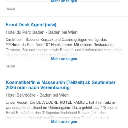
Mehr anzeigen
heute
Front Desk Agent (m/w)
Hotel du Parc Baden
-
Baden bei Wien
Direkt beim Badener Kurpark und Casino gelegen verfügt das
****
Hotel
du Parc über 107 Hotelzimmer. Mit seinem Restaurants,
Terrasse, Bar und Lounge sowie Bankett- und Konferenzräumen leben
wir eine junge und aufgestellte Gastlichkeit...
Mehr anzeigen
heute
Kosmetiker/in & Masseur/in (Teilzeit) ab September
2026 oder nach Vereinbarung
Hotel Belvédère
-
Baden bei Wien
Unser Resort: Die BELVEDERE
HOTEL
FAMILIE hat ihren Sitz im
wunderschönen Scuol im Unterengadin. Dazu gehört das 4*Superior
Hotel
Belvédère, das 3*Superior Badehotel Belvair (inkl. das
thailändische Spezialitäten-Restaurant «Nam Thai») und das 4...
Mehr anzeigen