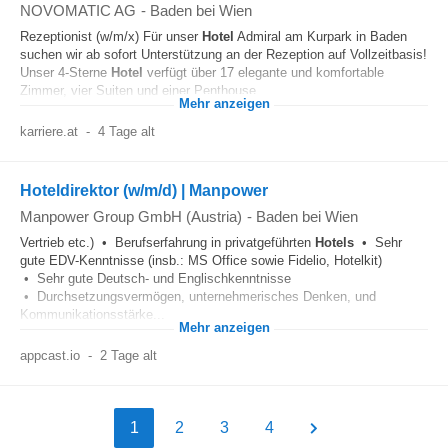
NOVOMATIC AG
-
Baden bei Wien
Rezeptionist (w/m/x) Für unser
Hotel
Admiral am Kurpark in Baden
suchen wir ab sofort Unterstützung an der Rezeption auf Vollzeitbasis!
Unser 4-Sterne
Hotel
verfügt über 17 elegante und komfortable
Zimmer, vier Suiten und einer Penthouse...
Mehr anzeigen
karriere.at
-
4 Tage alt
Hoteldirektor (w/m/d) | Manpower
Manpower Group GmbH (Austria)
-
Baden bei Wien
Vertrieb etc.) • Berufserfahrung in privatgeführten
Hotels
• Sehr
gute EDV-Kenntnisse (insb.: MS Office sowie Fidelio, Hotelkit)
• Sehr gute Deutsch- und Englischkenntnisse
• Durchsetzungsvermögen, unternehmerisches Denken, und
Kommunikationsstärke...
Mehr anzeigen
appcast.io
-
2 Tage alt
1
2
3
4