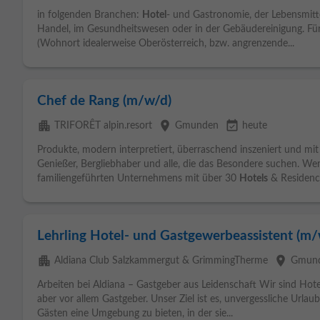
in folgenden Branchen:
Hotel
- und Gastronomie, der Lebensmitt
Handel, im Gesundheitswesen oder in der Gebäudereinigung. Für
(Wohnort idealerweise Oberösterreich, bzw. angrenzende...
Chef de Rang (m/w/d)
apartment
place
event_available
TRIFORÊT alpin.resort
Gmunden
heute
Produkte, modern interpretiert, überraschend inszeniert und mit 
Genießer, Bergliebhaber und alle, die das Besondere suchen. Wer
familiengeführten Unternehmens mit über 30
Hotels
& Residence
Lehrling Hotel- und Gastgewerbeassistent (m/
apartment
place
Aldiana Club Salzkammergut & GrimmingTherme
Gmun
Arbeiten bei Aldiana – Gastgeber aus Leidenschaft Wir sind Hotel
aber vor allem Gastgeber. Unser Ziel ist es, unvergessliche Url
Gästen eine Umgebung zu bieten, in der sie...