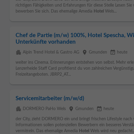
richtigen Fähigkeiten und Erfahrungen für diese Stelle Lesen Sie
bewerben Sie sich. Das ehemalige Amedia
Hotel
Wels...
Chef de Partie (m/w) 100%, Hotel Spescha, Wi
Unterkünfte vorhanden
apartment
place
event_available
Alpin Trend Hotel & Gastro AG
Gmunden
heute
weiter ins Cinema. Erinnerungen entstehen von selbst. Mehr erl
Lenzerheide Staff Card profitierst du von zahlreichen Vergünsti
Freizeitangeboten. JBRP2_AT...
Servicemitarbeiter (m/w/d)
apartment
place
event_available
DORMERO PaHo Wels
Gmunden
heute
der City, zieht DORMERO ein und bringt frischen Lifestyle nach
Informationen sollen potenziellen Bewerbern ein besseres Verstä
vermitteln. Das ehemalige Amedia
Hotel
Wels wird neu gedacht..