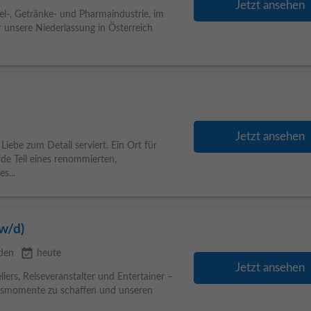
Jetzt ansehen
el-, Getränke- und Pharmaindustrie, im
 unsere Niederlassung in Österreich
Jetzt ansehen
Liebe zum Detail serviert. Ein Ort für
de Teil eines renommierten,
s...
w/d)
event_available
den
heute
Jetzt ansehen
iers, Reiseveranstalter und Entertainer –
aubsmomente zu schaffen und unseren