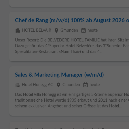
Chef de Rang (m/w/d) 100% ab August 2026 o
apartment
place
event_available
HOTEL BELVAIR
Gmunden
heute
Unser Resort: Die BELVEDERE
HOTEL
FAMILIE hat ihren Sitz 
Dazu gehört das 4*Superior
Hotel
Belvédère, das 3*Superior Bade
Spezialitäten-Restaurant «Nam Thai») und das 4...
Sales & Marketing Manager (w/m/d)
apartment
place
event_available
Hotel Honegg AG
Gmunden
heute
Das
Hotel
Villa Honegg ist ein einzigartiges 5-Sterne Superior
Ho
traditionsreiche
Hotel
wurde 1905 erbaut und 2011 nach einer G
seinem exklusiven Angebot und seiner Grösse ist das
Hotel
...