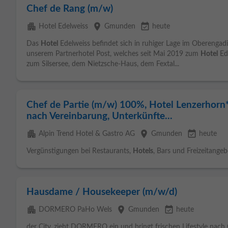
Chef de Rang (m/w)
apartment
place
event_available
Hotel Edelweiss
Gmunden
heute
Das
Hotel
Edelweiss befindet sich in ruhiger Lage im Oberengadi
unserem Partnerhotel Post, welches seit Mai 2019 zum
Hotel
Ede
zum Silsersee, dem Nietzsche-Haus, dem Fextal...
Chef de Partie (m/w) 100%, Hotel Lenzerhorn
nach Vereinbarung, Unterkünfte...
apartment
place
event_available
Alpin Trend Hotel & Gastro AG
Gmunden
heute
Vergünstigungen bei Restaurants,
Hotels
, Bars und Freizeitangeb
Hausdame / Housekeeper (m/w/d)
apartment
place
event_available
DORMERO PaHo Wels
Gmunden
heute
der City, zieht DORMERO ein und bringt frischen Lifestyle nach 