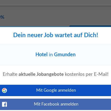
0%
Jetzt ansehen
Dein neuer Job wartet auf Dich!
maßen die Gastfreundschaft auf dem
m die Uhr Full-Service. Unsere
...
Hotel
in
Gmunden
Erhalte
aktuelle Jobangebote
kostenlos per E-Mail!
Jetzt ansehen
Liebe zum Detail serviert. Ein Ort für
de Teil eines renommierten,
Mit Google anmelden
s...
Mit Facebook anmelden