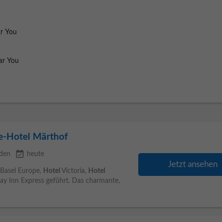
ue-Hotel Märthof
event_available
den
heute
Jetzt ansehen
Basel Europe,
Hotel
Victoria,
Hotel
ay Inn Express geführt. Das charmante,