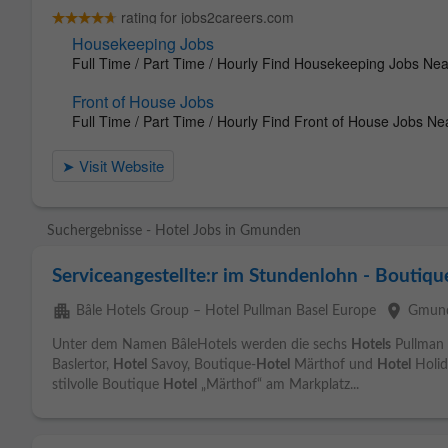
Suchergebnisse - Hotel Jobs in Gmunden
Serviceangestellte:r im Stundenlohn - Boutiq
apartment
place
Bâle Hotels Group – Hotel Pullman Basel Europe
Gmun
Unter dem Namen BâleHotels werden die sechs
Hotels
Pullman 
Baslertor,
Hotel
Savoy, Boutique-
Hotel
Märthof und
Hotel
Holid
stilvolle Boutique
Hotel
„Märthof“ am Markplatz...