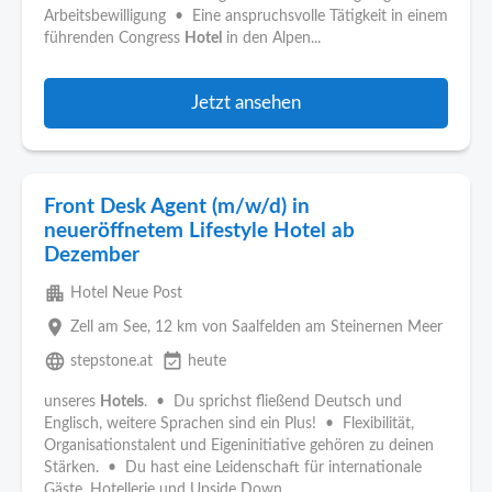
Arbeitsbewilligung • Eine anspruchsvolle Tätigkeit in einem
führenden Congress
Hotel
in den Alpen...
Jetzt ansehen
Front Desk Agent (m/w/d) in
neueröffnetem Lifestyle Hotel ab
Dezember
apartment
Hotel Neue Post
place
Zell am See
, 12 km von Saalfelden am Steinernen Meer
language
event_available
stepstone.at
heute
unseres
Hotels
. • Du sprichst fließend Deutsch und
Englisch, weitere Sprachen sind ein Plus! • Flexibilität,
Organisationstalent und Eigeninitiative gehören zu deinen
Stärken. • Du hast eine Leidenschaft für internationale
Gäste, Hotellerie und Upside Down...