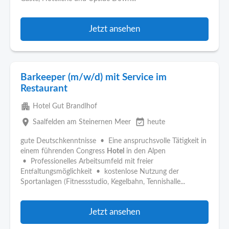
Jetzt ansehen
Barkeeper (m/w/d) mit Service im
Restaurant
apartment
Hotel Gut Brandlhof
place
event_available
Saalfelden am Steinernen Meer
heute
gute Deutschkenntnisse • Eine anspruchsvolle Tätigkeit in
einem führenden Congress
Hotel
in den Alpen
• Professionelles Arbeitsumfeld mit freier
Entfaltungsmöglichkeit • kostenlose Nutzung der
Sportanlagen (Fitnessstudio, Kegelbahn, Tennishalle...
Jetzt ansehen