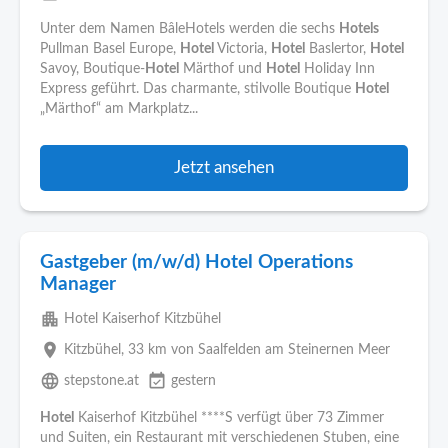
Unter dem Namen BâleHotels werden die sechs
Hotels
Pullman Basel Europe,
Hotel
Victoria,
Hotel
Baslertor,
Hotel
Savoy, Boutique-
Hotel
Märthof und
Hotel
Holiday Inn
Express geführt. Das charmante, stilvolle Boutique
Hotel
„Märthof“ am Markplatz...
Jetzt ansehen
Gastgeber (m/w/d) Hotel Operations
Manager
apartment
Hotel Kaiserhof Kitzbühel
place
Kitzbühel
, 33 km von Saalfelden am Steinernen Meer
language
event_available
stepstone.at
gestern
Hotel
Kaiserhof Kitzbühel ****S verfügt über 73 Zimmer
und Suiten, ein Restaurant mit verschiedenen Stuben, eine