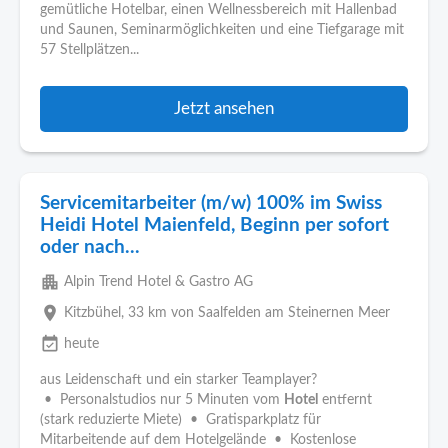
gemütliche Hotelbar, einen Wellnessbereich mit Hallenbad
und Saunen, Seminarmöglichkeiten und eine Tiefgarage mit
57 Stellplätzen...
Jetzt ansehen
Servicemitarbeiter (m/w) 100% im Swiss
Heidi Hotel Maienfeld, Beginn per sofort
oder nach...
apartment
Alpin Trend Hotel & Gastro AG
place
Kitzbühel
, 33 km von Saalfelden am Steinernen Meer
event_available
heute
aus Leidenschaft und ein starker Teamplayer?
• Personalstudios nur 5 Minuten vom
Hotel
entfernt
(stark reduzierte Miete) • Gratisparkplatz für
Mitarbeitende auf dem Hotelgelände • Kostenlose