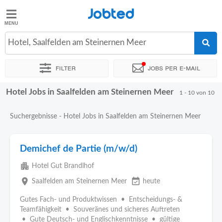
Jobted
Jobted
Jobs
Hotel, Saalfelden am Steinernen Meer
Filter
Jobs per e-mail
Gehalt
Hotel Jobs in Saalfelden am Steinernen Meer
Sortieren nach
Genauer Standort
Unternehmen
1 - 10 von 10
Suchergebnisse - Hotel Jobs in Saalfelden am Steinernen Meer
Demichef de Partie (m/w/d)
apartment
Hotel Gut Brandlhof
place
event_available
Saalfelden am Steinernen Meer
heute
Gutes Fach- und Produktwissen • Entscheidungs- &
Teamfähigkeit • Souveränes und sicheres Auftreten
• Gute Deutsch- und Englischkenntnisse • gültige