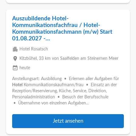
Auszubildende Hotel-
Kommunikationsfachfrau / Hotel-
Kommunikationsfachmann (m/w) Start
01.08.2027 -...
apartment
Hotel Rosatsch
place
Kitzbühel
, 33 km von Saalfelden am Steinernen Meer
event_available
heute
Anstellungsart: Ausbildung • Erlernen aller Aufgaben für
Hotel
Kommunikationskaufmann/frau • Einsatz an der
Rezeption/Reservierung, Küche, Service, Direktion,
Personaladministration • Besuch der Berufsschule
• Übernahme von einzelnen Aufgaben...
Jetzt ansehen