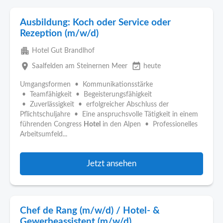
Ausbildung: Koch oder Service oder
Rezeption (m/w/d)
apartment
Hotel Gut Brandlhof
place
event_available
Saalfelden am Steinernen Meer
heute
Umgangsformen • Kommunikationsstärke
• Teamfähigkeit • Begeisterungsfähigkeit
• Zuverlässigkeit • erfolgreicher Abschluss der
Pflichtschuljahre • Eine anspruchsvolle Tätigkeit in einem
führenden Congress
Hotel
in den Alpen • Professionelles
Arbeitsumfeld...
Jetzt ansehen
Chef de Rang (m/w/d) / Hotel- &
Gewerbeassistent (m/w/d)