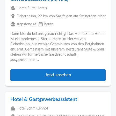
apartment
Home Suite Hotels
place
Fieberbrunn
, 22 km von Saalfelden am Steinernen Meer
language
event_available
stepstone.at
heute
Dann bist du bei uns genau richtig! Das Home Suite Home
ist ein modernes 4-Sterne-
Hotel
im Herzen von
Fieberbrunn, nur wenige Gehminuten von den Bergbahnen
entfernt. Gemeinsam mit unserem Restaurant Suite & Sour
stehen wir für herzliche Gastfreundschaft,
ausgezeichneten...
Jetzt ansehen
Hotel & Gastgewerbeassistent
apartment
Hotel Schmittenhof