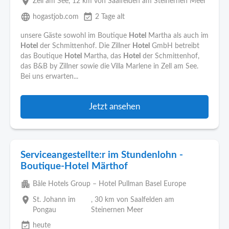
place
Zell am See
, 12 km von Saalfelden am Steinernen Meer
language
event_available
hogastjob.com
2 Tage alt
unsere Gäste sowohl im Boutique
Hotel
Martha als auch im
Hotel
der Schmittenhof. Die Zillner
Hotel
GmbH betreibt
das Boutique
Hotel
Martha, das
Hotel
der Schmittenhof,
das B&B by Zillner sowie die Villa Marlene in Zell am See.
Bei uns erwarten...
Jetzt ansehen
Serviceangestellte:r im Stundenlohn -
Boutique-Hotel Märthof
apartment
Bâle Hotels Group – Hotel Pullman Basel Europe
place
St. Johann im
, 30 km von Saalfelden am
Pongau
Steinernen Meer
event_available
heute